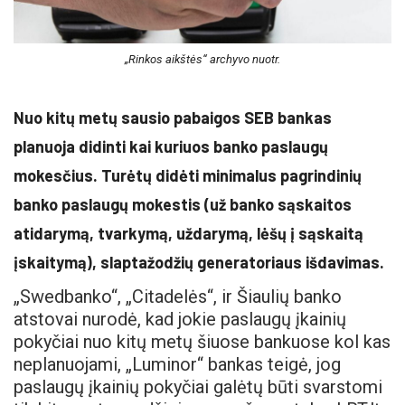
„Rinkos aikštės“ archyvo nuotr.
Nuo kitų metų sausio pabaigos SEB bankas
planuoja didinti kai kuriuos banko paslaugų
mokesčius. Turėtų didėti minimalus pagrindinių
banko paslaugų mokestis (už banko sąskaitos
atidarymą, tvarkymą, uždarymą, lėšų į sąskaitą
įskaitymą), slaptažodžių generatoriaus išdavimas.
„Swedbanko“, „Citadelės“, ir Šiaulių banko
atstovai nurodė, kad jokie paslaugų įkainių
pokyčiai nuo kitų metų šiuose bankuose kol kas
neplanuojami, „Luminor“ bankas teigė, jog
paslaugų įkainių pokyčiai galėtų būti svarstomi