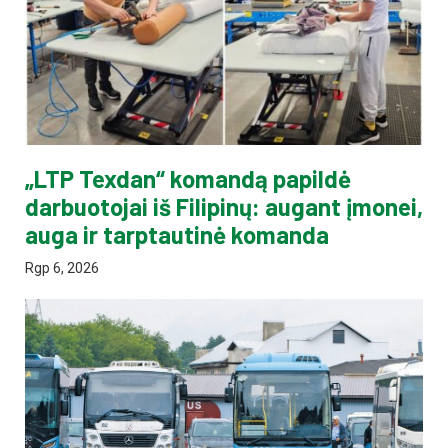
„LTP Texdan“ komandą papildė
darbuotojai iš Filipinų: augant įmonei,
auga ir tarptautinė komanda
Rgp 6, 2026