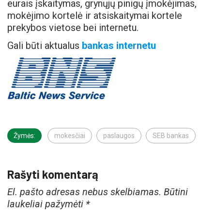
eurais įskaitymas, grynųjų pinigų įmokėjimas,
mokėjimo kortelė ir atsiskaitymai kortele
prekybos vietose bei internetu.
Gali būti aktualus
bankas internetu
Žymės:
mokesčiai
paslaugos
SEB bankas
Rašyti komentarą
El. pašto adresas nebus skelbiamas.
Būtini
laukeliai pažymėti
*