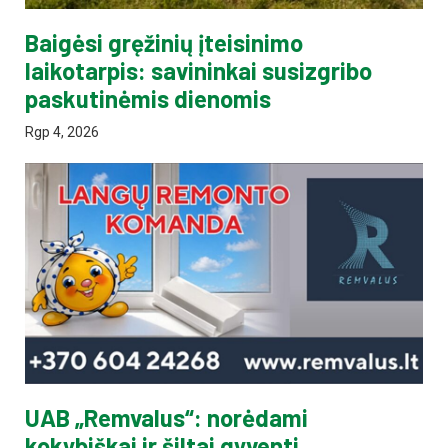
Baigėsi gręžinių įteisinimo
laikotarpis: savininkai susizgribo
paskutinėmis dienomis
Rgp 4, 2026
UAB „Remvalus“: norėdami
kokybiškai ir šiltai gyventi,