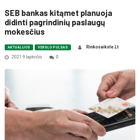
SEB bankas kitąmet planuoja
didinti pagrindinių paslaugų
mokesčius
Rinkosaikste.lt
AKTUALIJOS
VERSLO PULSAS
2021 9 lapkričio
0