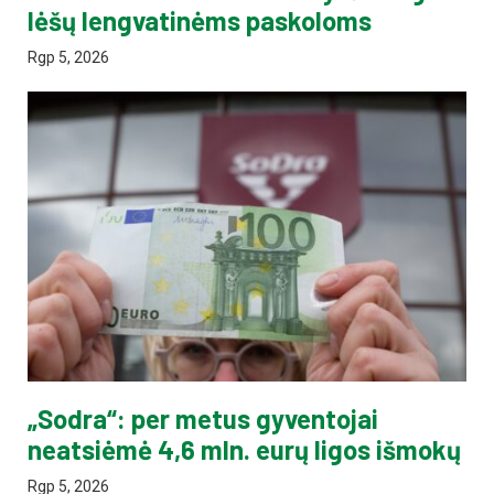
lėšų lengvatinėms paskoloms
Rgp 5, 2026
„Sodra“: per metus gyventojai
neatsiėmė 4,6 mln. eurų ligos išmokų
Rgp 5, 2026