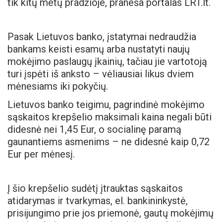
tik kitų metų pradžioje, praneša portalas LRT.lt.
Pasak Lietuvos banko, įstatymai nedraudžia
bankams keisti esamų arba nustatyti naujų
mokėjimo paslaugų įkainių, tačiau jie vartotoją
turi įspėti iš anksto – vėliausiai likus dviem
mėnesiams iki pokyčių.
Lietuvos banko teigimu, pagrindinė mokėjimo
sąskaitos krepšelio maksimali kaina negali būti
didesnė nei 1,45 Eur, o socialinę paramą
gaunantiems asmenims – ne didesnė kaip 0,72
Eur per mėnesį.
Į šio krepšelio sudėtį įtrauktas sąskaitos
atidarymas ir tvarkymas, el. bankininkystė,
prisijungimo prie jos priemonė, gautų mokėjimų