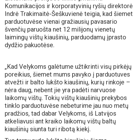
Komunikacijos ir korporatyvinių ryšių direktorė
Indrė Trakimaitė-Šeškuvienė teigia, kad šiemet
parduotuvėse vienai gražiausių pavasario
švenčių paruošta net 12 milijonų vienetų
laimingų vištų kiaušinių, parduodamų įprasto
dydžio pakuotėse.
„Kad Velykoms galėtume užtikrinti visų pirkėjų
poreikius, šiemet mums pavyko į parduotuves
atvežti ir balto lukšto kiaušinių, kurių rinkoje –
nėra daug, nebent jie yra padėti narvuose
laikomų vištų. Tokių vištų kiaušinių prekybos
tinklo parduotuvėse nebeturime jau nuo metų
pradžios, tad dabar Velykoms, iš Latvijos
atkeliavusi ant kraiko laikomų vištų baltų
kiaušinių siunta turi ribotą kiekį.