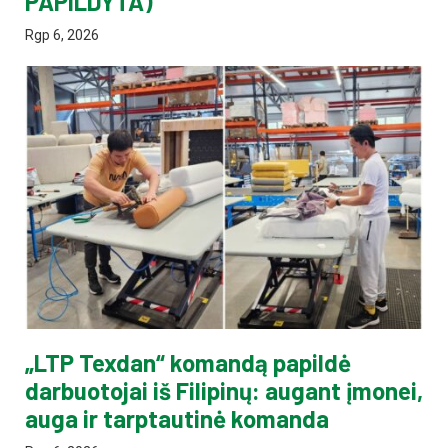
PAPILDYTA)
Rgp 6, 2026
„LTP Texdan“ komandą papildė
darbuotojai iš Filipinų: augant įmonei,
auga ir tarptautinė komanda