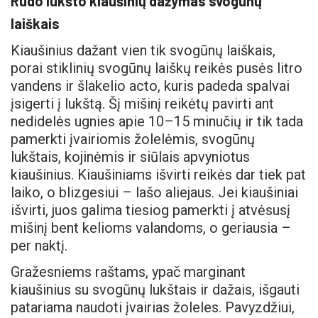
Rudo lukšto kiaušinių dažymas svogūnų
laiškais
Kiaušinius dažant vien tik svogūnų laiškais,
porai stiklinių svogūnų laiškų reikės pusės litro
vandens ir šlakelio acto, kuris padeda spalvai
įsigerti į lukštą. Šį mišinį reikėtų pavirti ant
nedidelės ugnies apie 10–15 minučių ir tik tada
pamerkti įvairiomis žolelėmis, svogūnų
lukštais, kojinėmis ir siūlais apvyniotus
kiaušinius. Kiaušiniams išvirti reikės dar tiek pat
laiko, o blizgesiui – lašo aliejaus. Jei kiaušiniai
išvirti, juos galima tiesiog pamerkti į atvėsusį
mišinį bent kelioms valandoms, o geriausia –
per naktį.
Gražesniems raštams, ypač marginant
kiaušinius su svogūnų lukštais ir dažais, išgauti
patariama naudoti įvairias žoleles. Pavyzdžiui,