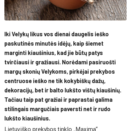
Iki Velykų likus vos dienai daugelis ieško
paskutinės minutės idėjų, kaip šiemet
marginti kiaušinius, kad jie būtų patys
tvirčiausi ir gražiausi. Norėdami pasiruošti
margų skonių Velykoms, pirkėjai prekybos
centruose ieško ne tik kokybiškų dažų,
dekoracijų, bet ir balto lukšto vištų kiaušinių.
Tačiau taip pat gražiai ir paprastai galima
stilingais margučiais paversti net ir rudo
lukšto kiaušinius.
Lietuviško prekybos tinklo „Maxima“