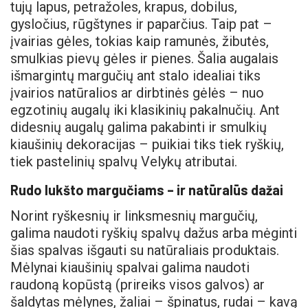
tujų lapus, petražoles, krapus, dobilus,
gysločius, rūgštynes ir paparčius. Taip pat –
įvairias gėles, tokias kaip ramunės, žibutės,
smulkias pievų gėles ir pienes. Šalia augalais
išmargintų margučių ant stalo idealiai tiks
įvairios natūralios ar dirbtinės gėlės – nuo
egzotinių augalų iki klasikinių pakalnučių. Ant
didesnių augalų galima pakabinti ir smulkių
kiaušinių dekoracijas – puikiai tiks tiek ryškių,
tiek pastelinių spalvų Velykų atributai.
Rudo lukšto margučiams – ir natūralūs dažai
Norint ryškesnių ir linksmesnių margučių,
galima naudoti ryškių spalvų dažus arba mėginti
šias spalvas išgauti su natūraliais produktais.
Mėlynai kiaušinių spalvai galima naudoti
raudoną kopūstą (prireiks visos galvos) ar
šaldytas mėlynes, žaliai – špinatus, rudai – kavą