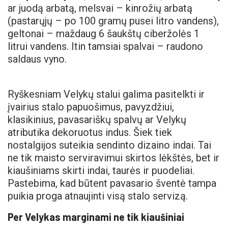
ar juodą arbatą, melsvai – kinrožių arbatą
(pastarųjų – po 100 gramų pusei litro vandens),
geltonai – maždaug 6 šaukštų ciberžolės 1
litrui vandens. Itin tamsiai spalvai – raudono
saldaus vyno.
Ryškesniam Velykų stalui galima pasitelkti ir
įvairius stalo papuošimus, pavyzdžiui,
klasikinius, pavasariškų spalvų ar Velykų
atributika dekoruotus indus. Šiek tiek
nostalgijos suteikia sendinto dizaino indai. Tai
ne tik maisto serviravimui skirtos lėkštės, bet ir
kiaušiniams skirti indai, taurės ir puodeliai.
Pastebima, kad būtent pavasario šventė tampa
puikia proga atnaujinti visą stalo servizą.
Per Velykas marginami ne tik kiaušiniai