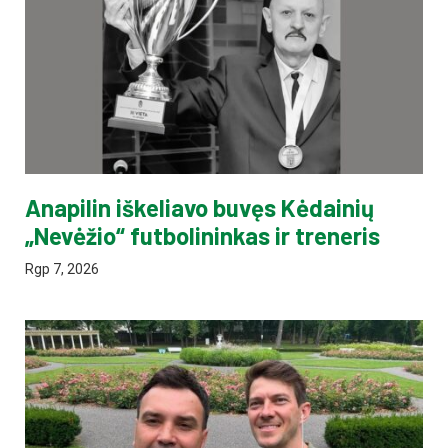
Anapilin iškeliavo buvęs Kėdainių
„Nevėžio“ futbolininkas ir treneris
Rgp 7, 2026