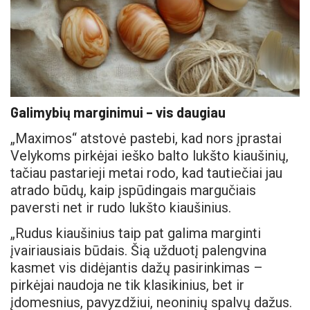
Galimybių marginimui – vis daugiau
„Maximos“ atstovė pastebi, kad nors įprastai
Velykoms pirkėjai ieško balto lukšto kiaušinių,
tačiau pastarieji metai rodo, kad tautiečiai jau
atrado būdų, kaip įspūdingais margučiais
paversti net ir rudo lukšto kiaušinius.
„Rudus kiaušinius taip pat galima marginti
įvairiausiais būdais. Šią užduotį palengvina
kasmet vis didėjantis dažų pasirinkimas –
pirkėjai naudoja ne tik klasikinius, bet ir
įdomesnius, pavyzdžiui, neoninių spalvų dažus.