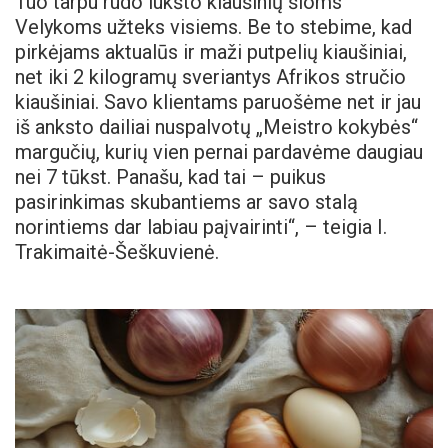
Tuo tarpu rudo lukšto kiaušinių šioms
Velykoms užteks visiems. Be to stebime, kad
pirkėjams aktualūs ir maži putpelių kiaušiniai,
net iki 2 kilogramų sveriantys Afrikos stručio
kiaušiniai. Savo klientams paruošėme net ir jau
iš anksto dailiai nuspalvotų „Meistro kokybės“
margučių, kurių vien pernai pardavėme daugiau
nei 7 tūkst. Panašu, kad tai – puikus
pasirinkimas skubantiems ar savo stalą
norintiems dar labiau paįvairinti“, – teigia I.
Trakimaitė-Šeškuvienė.