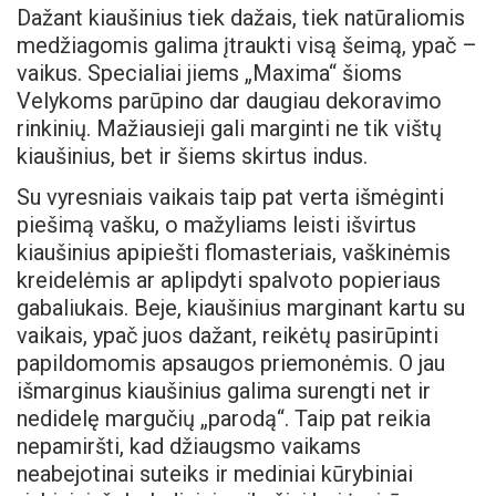
Dažant kiaušinius tiek dažais, tiek natūraliomis
medžiagomis galima įtraukti visą šeimą, ypač –
vaikus. Specialiai jiems „Maxima“ šioms
Velykoms parūpino dar daugiau dekoravimo
rinkinių. Mažiausieji gali marginti ne tik vištų
kiaušinius, bet ir šiems skirtus indus.
Su vyresniais vaikais taip pat verta išmėginti
piešimą vašku, o mažyliams leisti išvirtus
kiaušinius apipiešti flomasteriais, vaškinėmis
kreidelėmis ar aplipdyti spalvoto popieriaus
gabaliukais. Beje, kiaušinius marginant kartu su
vaikais, ypač juos dažant, reikėtų pasirūpinti
papildomomis apsaugos priemonėmis. O jau
išmarginus kiaušinius galima surengti net ir
nedidelę margučių „parodą“. Taip pat reikia
nepamiršti, kad džiaugsmo vaikams
neabejotinai suteiks ir mediniai kūrybiniai