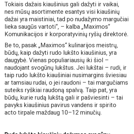
Tokiais dažais kiaušinius gali dažyti ir vaikai,
nes mūsų asortimente esantys visi kiaušinių
dažai yra maistiniai, tad po nudažymo margučiai
lieka saugūs vartoti“, – kalba „Maximos“
Komunikacijos ir korporatyvinių ryšių direktorė.
Be to, pasak „Maximos“ kulinarijos meistrų,
būdų, kaip dažyti rudo lukšto kiaušinius, yra
daugybė. Vienas populiariausių iki šiol –
naudojant svogūnų lukštus. Jei lukštai – rudi, ir
taip rudo lukšto kiaušiniai nusimargins šviesiau
ar tamsiau rudai, o jei raudoni – tai margučiams
suteiks ryškiai raudoną spalvą. Taip pat, yra
būdų, kurie rudą lukštą gali ir pašviesinti – tai
pavyks kiaušinius pavirus vandens ir spirito
acto tirpale maždaug 10–12 minučių.