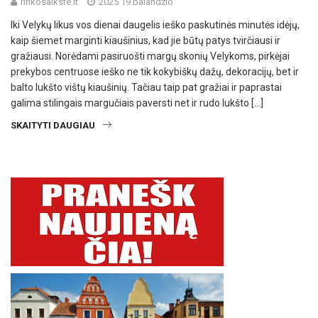
rinkosaikste.lt
2025 19 balandžio
Iki Velykų likus vos dienai daugelis ieško paskutinės minutės idėjų,
kaip šiemet marginti kiaušinius, kad jie būtų patys tvirčiausi ir
gražiausi. Norėdami pasiruošti margų skonių Velykoms, pirkėjai
prekybos centruose ieško ne tik kokybiškų dažų, dekoracijų, bet ir
balto lukšto vištų kiaušinių. Tačiau taip pat gražiai ir paprastai
galima stilingais margučiais paversti net ir rudo lukšto […]
SKAITYTI DAUGIAU