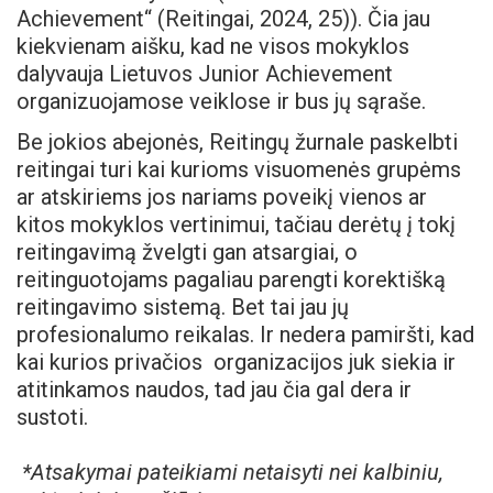
Achievement“ (Reitingai, 2024, 25)). Čia jau
kiekvienam aišku, kad ne visos mokyklos
dalyvauja Lietuvos Junior Achievement
organizuojamose veiklose ir bus jų sąraše.
Be jokios abejonės, Reitingų žurnale paskelbti
reitingai turi kai kurioms visuomenės grupėms
ar atskiriems jos nariams poveikį vienos ar
kitos mokyklos vertinimui, tačiau derėtų į tokį
reitingavimą žvelgti gan atsargiai, o
reitinguotojams pagaliau parengti korektišką
reitingavimo sistemą. Bet tai jau jų
profesionalumo reikalas. Ir nedera pamiršti, kad
kai kurios privačios organizacijos juk siekia ir
atitinkamos naudos, tad jau čia gal dera ir
sustoti.
*Atsakymai pateikiami netaisyti nei kalbiniu,