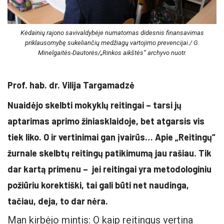
Kėdainių rajono savivaldybėje numatomas didesnis finansavimas
priklausomybę sukeliančių medžiagų vartojimo prevencijai./ G.
Minelgaitės-Dautorės/„Rinkos aikštės“ archyvo nuotr.
Prof. hab. dr. Vilija Targamadzė
Nuaidėjo skelbti mokyklų reitingai – tarsi jų
aptarimas aprimo žiniasklaidoje, bet atgarsis vis
tiek liko. O ir vertinimai gan įvairūs… Apie „Reitingų“
žurnale skelbtų reitingų patikimumą jau rašiau. Tik
dar kartą primenu – jei reitingai yra metodologiniu
požiūriu korektiški, tai gali būti net naudinga,
tačiau, deja, to dar nėra.
Man kirbėjo mintis: O kaip reitingus vertina