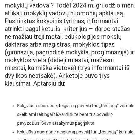
mokyklų vadovai? Todėl 2024 m. gruodžio mėn.
atlikau mokyklų vadovų nuomonių apklausą.
Pasirinktas kokybinis tyrimas, informantai
atrinkti pagal keturis kriterijus – darbo stažas
ne mažiau treji metai, edukologijos mokslų
daktaras arba magistras, mokyklos tipas
(gimnazija, pagrindinė mokykla, progimnazija) ir
mokyklos vieta (didieji miestai, mažesni
miestai, kaimiška vietovė) (trys informantai iš
dvylikos neatsakė). Anketoje buvo trys
klausimai. Aptarsiu du:
Kokį, Jūsų nuomone, teigiamą poveikį turi „Reitingų“ žurnale
skelbiami reitingai? Išvardinkite bent tris poveikio
pavyzdžius. Savo atsakymus pagrįskite.
Kokį Jūsų nuomone neigiamą poveikį turi „Reitingų“ žurnale