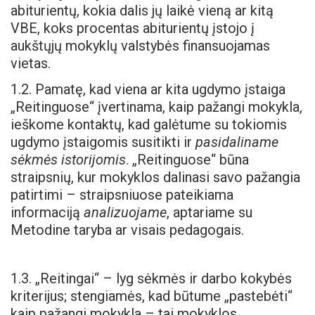
abiturientų, kokia dalis jų laikė vieną ar kitą
VBE, koks procentas abiturientų įstojo į
aukštųjų mokyklų valstybės finansuojamas
vietas.
1.2. Pamatę, kad viena ar kita ugdymo įstaiga
„Reitinguose“ įvertinama, kaip pažangi mokykla,
ieškome kontaktų, kad galėtume su tokiomis
ugdymo įstaigomis susitikti ir
pasidaliname
sėkmės istorijomis
. „Reitinguose“ būna
straipsnių, kur mokyklos dalinasi savo pažangia
patirtimi – straipsniuose pateikiama
informaciją
analizuojame
, aptariame su
Metodine taryba ar visais pedagogais.
1.3. „Reitingai“ – lyg sėkmės ir darbo kokybės
kriterijus; stengiamės, kad būtume „pastebėti“
kaip pažangi mokykla – tai mokyklos