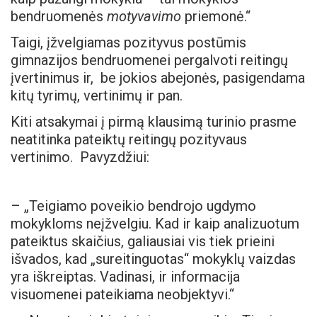
bendruomenės
motyvavimo
priemonė.“
Taigi, įžvelgiamas pozityvus postūmis
gimnazijos bendruomenei pergalvoti reitingų
įvertinimus ir, be jokios abejonės, pasigendama
kitų tyrimų, vertinimų ir pan.
Kiti atsakymai į pirmą klausimą turinio prasme
neatitinka pateiktų reitingų pozityvaus
vertinimo. Pavyzdžiui:
– „Teigiamo poveikio bendrojo ugdymo
mokykloms neįžvelgiu. Kad ir kaip analizuotum
pateiktus skaičius, galiausiai vis tiek prieini
išvados, kad „sureitinguotas“ mokyklų vaizdas
yra iškreiptas. Vadinasi, ir informacija
visuomenei pateikiama neobjektyvi.“