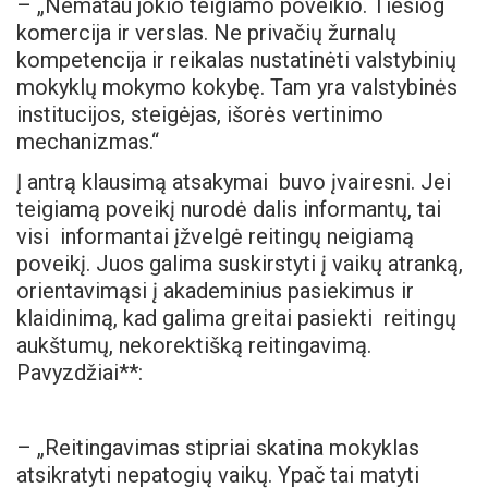
– „Nematau jokio teigiamo poveikio. Tiesiog
komercija ir verslas. Ne privačių žurnalų
kompetencija ir reikalas nustatinėti valstybinių
mokyklų mokymo kokybę. Tam yra valstybinės
institucijos, steigėjas, išorės vertinimo
mechanizmas.“
Į antrą klausimą atsakymai buvo įvairesni. Jei
teigiamą poveikį nurodė dalis informantų, tai
visi informantai įžvelgė reitingų neigiamą
poveikį. Juos galima suskirstyti į vaikų atranką,
orientavimąsi į akademinius pasiekimus ir
klaidinimą, kad galima greitai pasiekti reitingų
aukštumų, nekorektišką reitingavimą.
Pavyzdžiai**:
– „Reitingavimas stipriai skatina mokyklas
atsikratyti nepatogių vaikų. Ypač tai matyti