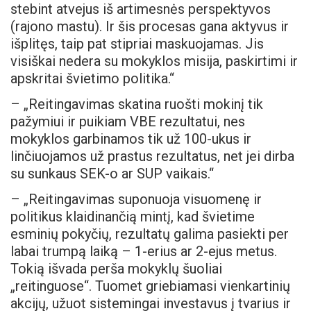
stebint atvejus iš artimesnės perspektyvos
(rajono mastu). Ir šis procesas gana aktyvus ir
išplitęs, taip pat stipriai maskuojamas. Jis
visiškai nedera su mokyklos misija, paskirtimi ir
apskritai švietimo politika.“
– „Reitingavimas skatina ruošti mokinį tik
pažymiui ir puikiam VBE rezultatui, nes
mokyklos garbinamos tik už 100-ukus ir
linčiuojamos už prastus rezultatus, net jei dirba
su sunkaus SEK-o ar SUP vaikais.“
– „Reitingavimas suponuoja visuomenę ir
politikus klaidinančią mintį, kad švietime
esminių pokyčių, rezultatų galima pasiekti per
labai trumpą laiką – 1-erius ar 2-ejus metus.
Tokią išvada perša mokyklų šuoliai
„reitinguose“. Tuomet griebiamasi vienkartinių
akcijų, užuot sistemingai investavus į tvarius ir