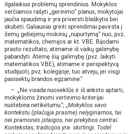
ilgalaikius problemų sprendinius. Mokyklos
verčiamos rašyti „gerinimo“ planus, mokytojai
jaučia spaudimą ir yra priversti blaškytis bei
skubėti. Galiausiai greiti sprendimai pavirsta į
žemų gebėjimų mokinių „nupurtymą“ nuo, pvz.
matematikos, chemijos ar kt. VBE. Bijodami
prasto rezultato, atimame iš vaikų galimybę
pabandyti. Atėmę šią galimybę (pvz. laikyti
matematikos VBE), atimame ir perspektyvą
studijuoti, pvz. kolegijoje, tuo atveju, jei visgi
pasisektų brandos egzamine.“
– „Ne visada nuoseklūs ir iš anksto aptarti,
mokykloms žinomi vertinimo kriterijai
nustebina netikėtumu.“; „
Mokyklos savo
kontekstu (plačiąja prasme) nelyginamos, tai
nei pramonės įstaigos, nei prekybos centrai.
Kontekstas, tradicijos yra skirtingi. Todėl