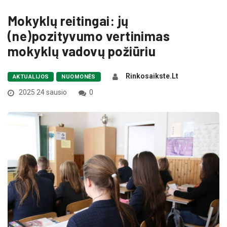
Mokyklų reitingai: jų
(ne)pozityvumo vertinimas
mokyklų vadovų požiūriu
Rinkosaikste.lt
AKTUALIJOS
NUOMONĖS
2025 24 sausio
0