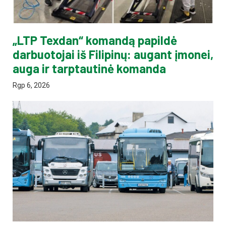
„LTP Texdan“ komandą papildė
darbuotojai iš Filipinų: augant įmonei,
auga ir tarptautinė komanda
Rgp 6, 2026