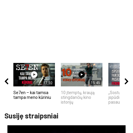
17:50
15:45
Se7en – kai tamsa
10 įtemptų, kraują
„Sostų karai"
tampa meno kūriniu
stingdančių kino
įspūdingas fa
istorijų
pasaulio fe
Susiję straipsniai