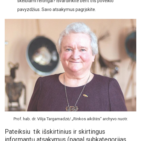
skelbiami reitingai? Išvardinkite bent tris poveikio
pavyzdžius. Savo atsakymus pagrįskite.
Prof. hab. dr. Vilija Targamadzė/ „Rinkos aikštės“ archyvo nuotr.
Pateiksiu tik išskirtinius ir skirtingus
informantų atsakymus (pagal subkategorijas.