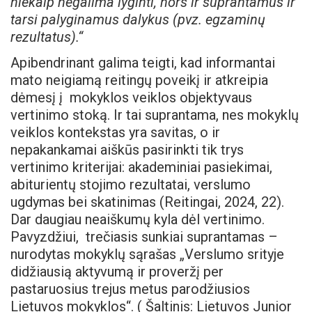
niekaip negalima lyginti, nors ir suprantamus ir
tarsi palyginamus dalykus (pvz. egzaminų
rezultatus).“
Apibendrinant galima teigti, kad informantai
mato neigiamą reitingų poveikį ir atkreipia
dėmesį į mokyklos veiklos objektyvaus
vertinimo stoką. Ir tai suprantama, nes mokyklų
veiklos kontekstas yra savitas, o ir
nepakankamai aiškūs pasirinkti tik trys
vertinimo kriterijai: akademiniai pasiekimai,
abiturientų stojimo rezultatai, verslumo
ugdymas bei skatinimas (Reitingai, 2024, 22).
Dar daugiau neaiškumų kyla dėl vertinimo.
Pavyzdžiui, trečiasis sunkiai suprantamas –
nurodytas mokyklų sąrašas „Verslumo srityje
didžiausią aktyvumą ir proveržį per
pastaruosius trejus metus parodžiusios
Lietuvos mokyklos“. ( Šaltinis: Lietuvos Junior