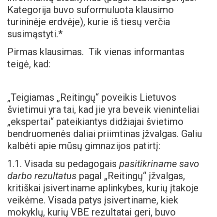
Kategorija buvo suformuluota klausimo
turininėje erdvėje), kurie iš tiesų verčia
susimąstyti.*
Pirmas klausimas. Tik vienas informantas
teigė, kad:
„Teigiamas „Reitingų“ poveikis Lietuvos
švietimui yra tai, kad jie yra beveik vieninteliai
„ekspertai“ pateikiantys didžiajai švietimo
bendruomenės daliai priimtinas įžvalgas. Galiu
kalbėti apie mūsų gimnazijos patirtį:
1.1. Visada su pedagogais
pasitikriname savo
darbo rezultatus
pagal „Reitingų“ įžvalgas,
kritiškai įsivertiname aplinkybes, kurių įtakoje
veikėme. Visada patys įsivertiname, kiek
mokyklų, kurių VBE rezultatai geri, buvo