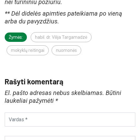
nei turininiu požiūriu.
** Dėl didelės apimties pateikiama po vieną
arba du pavyzdžius.
Žymės:
habil. dr. Vilija Targamadzė
mokyklų reitingai
nuomonės
Rašyti komentarą
El. pašto adresas nebus skelbiamas.
Būtini
laukeliai pažymėti
*