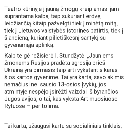
Teatro kūrinyje į jauną žmogų kreipiamasi jam
suprantama kalba, taip sukuriant erdvę,
leidžiančią kitaip pažvelgti tiek į minėtą mitą,
tiek į Lietuvos valstybės istorines patirtis, tiek į
šiandieną, kuriant pilietiškesnį santykį su
gyvenamąja aplinką.
Kaip teigė režisierė I. Stundžytė: „Jauniems
žmonėms Rusijos pradėta agresija prieš
Ukrainą yra pirmasis taip arti vykstantis karas
šios kartos gyvenime. Tai yra karta, savo akimis
nemačiusi nei sausio 13-osios įvykių, jos
atmintyje nespėjo įsirėžti vaizdai iš byrančios
Jugoslavijos, o tai, kas vyksta Artimuosiuose
Rytuose – per tolima.
Tai karta, užaugusi kartu su socialiniais tinklais,