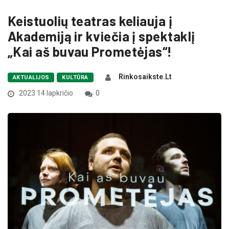
Keistuolių teatras keliauja į
Akademiją ir kviečia į spektaklį
„Kai aš buvau Prometėjas“!
Rinkosaikste.lt
AKTUALIJOS
KULTŪRA
2023 14 lapkričio
0