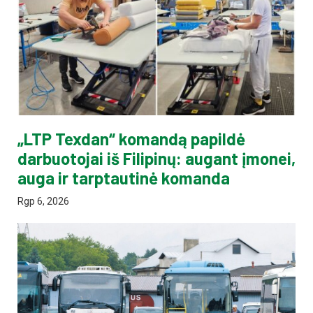
„LTP Texdan“ komandą papildė
darbuotojai iš Filipinų: augant įmonei,
auga ir tarptautinė komanda
Rgp 6, 2026