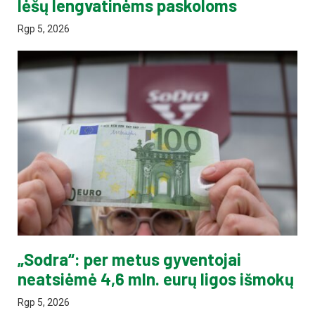
lėšų lengvatinėms paskoloms
Rgp 5, 2026
„Sodra“: per metus gyventojai
neatsiėmė 4,6 mln. eurų ligos išmokų
Rgp 5, 2026