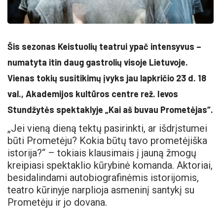
Šis sezonas Keistuolių teatrui ypač intensyvus –
numatyta itin daug gastrolių visoje Lietuvoje.
Vienas tokių susitikimų įvyks jau lapkričio 23 d. 18
val., Akademijos kultūros centre rež. Ievos
Stundžytės spektaklyje „Kai aš buvau Prometėjas“.
„Jei vieną dieną tektų pasirinkti, ar išdrįstumei
būti Prometėju? Kokia būtų tavo prometėjiška
istorija?“ – tokiais klausimais į jauną žmogų
kreipiasi spektaklio kūrybinė komanda. Aktoriai,
besidalindami autobiografinėmis istorijomis,
teatro kūrinyje narplioja asmeninį santykį su
Prometėju ir jo dovana.