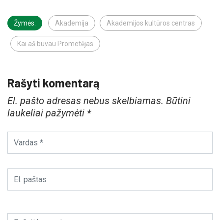
Žymės:
Akademija
Akademijos kultūros centras
Kai aš buvau Prometėjas
Rašyti komentarą
El. pašto adresas nebus skelbiamas.
Būtini
laukeliai pažymėti
*