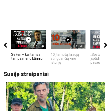
17:50
15:45
Se7en – kai tamsa
10 įtemptų, kraują
„Sostų karai"
tampa meno kūriniu
stingdančių kino
įspūdingas fa
istorijų
pasaulio fe
Susiję straipsniai