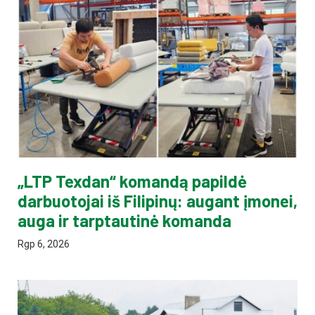
„LTP Texdan“ komandą papildė
darbuotojai iš Filipinų: augant įmonei,
auga ir tarptautinė komanda
Rgp 6, 2026