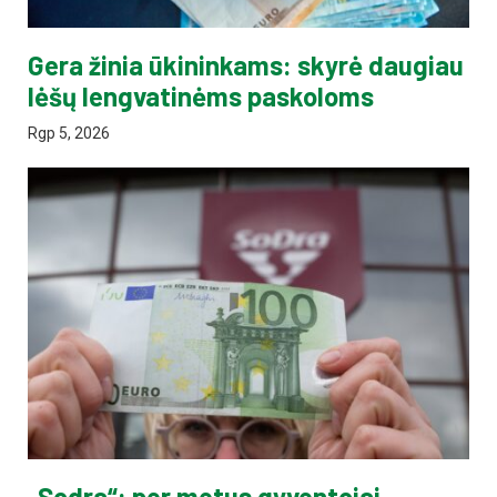
Gera žinia ūkininkams: skyrė daugiau
lėšų lengvatinėms paskoloms
Rgp 5, 2026
„Sodra“: per metus gyventojai