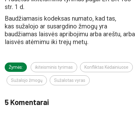
str. 1 d.
Baudžiamasis kodeksas numato, kad tas,
kas sužalojo ar susargdino žmogų yra
baudžiamas laisvės apribojimu arba areštu, arba
laisvės atėmimu iki trejų metų.
Žymės:
ikiteisminis tyrimas
Konfliktas Kėdainiuose
Sužalojo žmogų
Sužalotas vyras
5 Komentarai