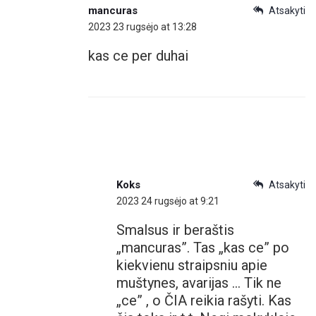
mancuras
Atsakyti
2023 23 rugsėjo at 13:28
kas ce per duhai
Koks
Atsakyti
2023 24 rugsėjo at 9:21
Smalsus ir beraštis
„mancuras”. Tas „kas ce” po
kiekvienu straipsniu apie
muštynes, avarijas … Tik ne
„ce” , o ČIA reikia rašyti. Kas