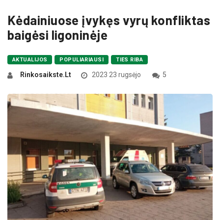
Kėdainiuose įvykęs vyrų konfliktas
baigėsi ligoninėje
AKTUALIJOS
POPULIARIAUSI
TIES RIBA
Rinkosaikste.lt
2023 23 rugsėjo
5