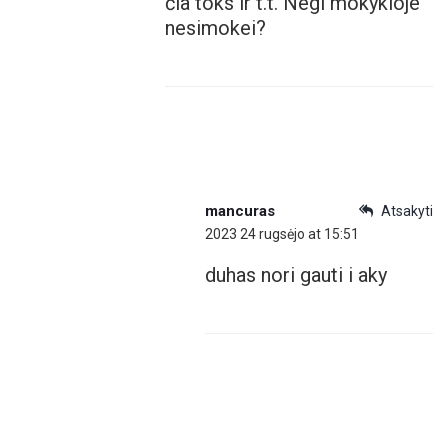
čia toks ir t.t. Negi mokykloje
nesimokei?
mancuras
Atsakyti
2023 24 rugsėjo at 15:51
duhas nori gauti i aky