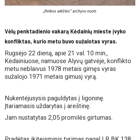
„Rinkos aikštės“ archyvo nuotr.
Vėlų penktadienio vakarą Kėdainių mieste įvyko
konfliktas, kurio metu buvo sužalotas vyras.
Rugsėjo 22 dieną, apie 21 val. 10 min.,
Kėdainiuose, namuose Alyvų gatvėje, konflikto
metu neblaivus 1978 metais gimęs vyras
sužalojo 1971 metais gimusį vyrą.
Nukentėjusysis paguldytas į ligoninę.
Įtariamasis uždarytas į areštinę.
Jam nustatytas 2,05 promilės girtumas.
Pradėtas ikiteisminis tyrimas pagal LR BK 138