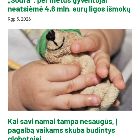
neatsiėmė 4,6 mln. eurų ligos išmokų
Rgp 5, 2026
Kai savi namai tampa nesaugūs, į
pagalbą vaikams skuba budintys
globotojai