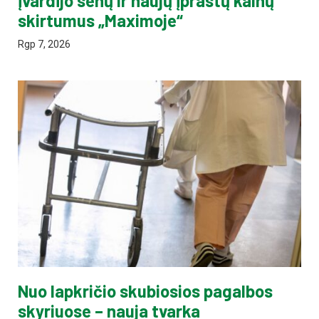
įvardijo senų ir naujų įprastų kainų
skirtumus „Maximoje“
Rgp 7, 2026
Nuo lapkričio skubiosios pagalbos
skyriuose – nauja tvarka