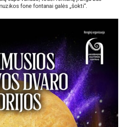
muzikos fone fontanai galės „šokti“.