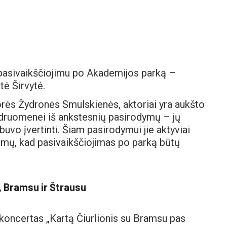
 pasivaikščiojimu po Akademijos parką –
tė Širvytė.
rės Žydronės Smulskienės, aktoriai yra aukšto
endruomenei iš ankstesnių pasirodymų – jų
uvo įvertinti. Šiam pasirodymui jie aktyviai
dimų, kad pasivaikščiojimas po parką būtų
, Bramsu ir Štrausu
oncertas „Kartą Čiurlionis su Bramsu pas