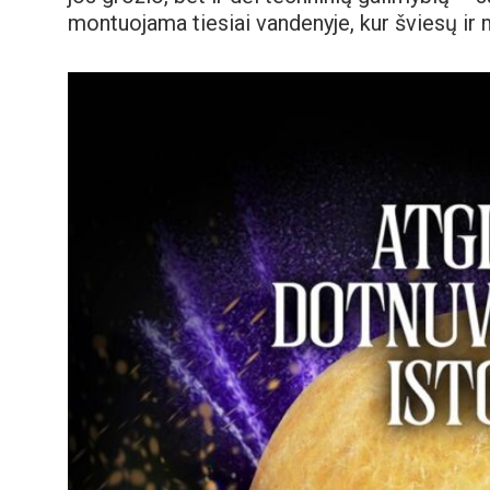
montuojama tiesiai vandenyje, kur šviesų ir 