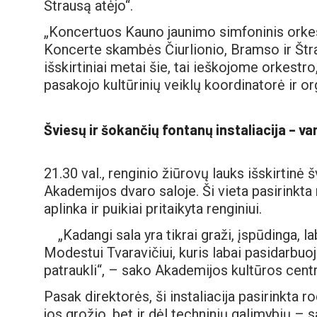
Štrausą atėjo“.
„Koncertuos Kauno jaunimo simfoninis ork
Koncerte skambės Čiurlionio, Bramso ir Štra
išskirtiniai metai šie, tai ieškojome orkestro
pasakojo kultūrinių veiklų koordinatorė ir o
Šviesų ir šokančių fontanų instaliacija – v
21.30 val., renginio žiūrovų lauks išskirtinė š
Akademijos dvaro saloje. Ši vieta pasirinkta 
aplinka ir puikiai pritaikyta renginiui.
„Kadangi sala yra tikrai graži, įspūdinga, 
Modestui Tvaravičiui, kuris labai pasidarbuoja 
patraukli“, – sako Akademijos kultūros centr
Pasak direktorės, ši instaliacija pasirinkta 
jos grožio, bet ir dėl techninių galimybių – 