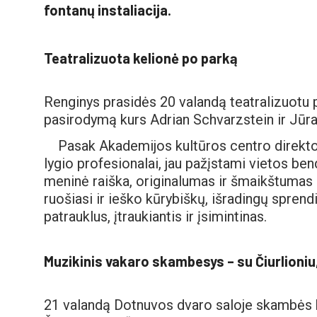
fontanų instaliacija.
Teatralizuota kelionė po parką
Renginys prasidės 20 valandą teatralizuotu
pasirodymą kurs Adrian Schvarzstein ir Jūra
Pasak Akademijos kultūros centro direkto
lygio profesionalai, jau pažįstami vietos b
meninė raiška, originalumas ir šmaikštumas b
ruošiasi ir ieško kūrybiškų, išradingų spren
patrauklus, įtraukiantis ir įsimintinas.
Muzikinis vakaro skambesys – su Čiurlioniu
21 valandą Dotnuvos dvaro saloje skambės k