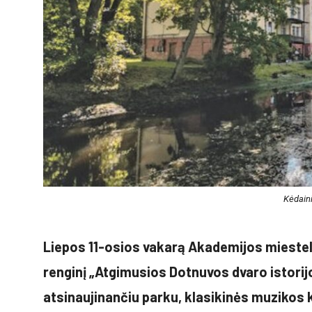
Kėdaini
Liepos 11-osios vakarą Akademijos miestelis
renginį „Atgimusios Dotnuvos dvaro istorijo
atsinaujinančiu parku, klasikinės muzikos 