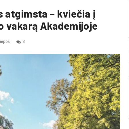
 atgimsta – kviečia į
ro vakarą Akademijoje
liepos
3