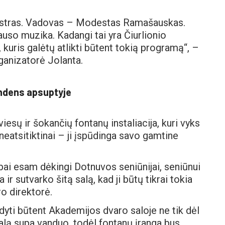
estras. Vadovas – Modestas Ramašauskas.
uso muzika. Kadangi tai yra Čiurlionio
, kuris galėtų atlikti būtent tokią programą“, –
rganizatorė Jolanta.
andens apsuptyje
viesų ir šokančių fontanų instaliacija, kuri vyks
neatsitiktinai – ji įspūdinga savo gamtine
labai esam dėkingi Dotnuvos seniūnijai, seniūnui
ir sutvarko šitą salą, kad ji būtų tikrai tokia
o direktorė.
rodyti būtent Akademijos dvaro saloje ne tik dėl
salą supa vanduo, todėl fontanų įranga bus