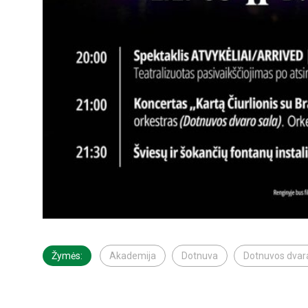
Žymės:
Akademija
Dotnuva
Dotnuvos dvar