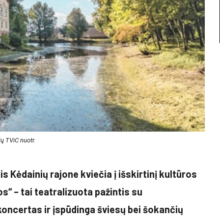
ų TViC nuotr.
 Kėdainių rajone kviečia į išskirtinį kultūros
s“ – tai teatralizuota pažintis su
koncertas ir įspūdinga šviesų bei šokančių