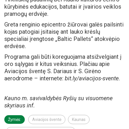
kūrybinės edukacijos, batutai ir įvairios veiklos
pramogų erdvėje.
Greta renginio epicentro žiūrovai galės pailsinti
kojas patogiai įsitaisę ant lauko krėslų
specialiai įrengtose „Baltic Pallets“ atokvėpio
erdvėse.
Programa gali būti koreguojama atsižvelgiant į
oro sąlygas ir kitus veiksnius. Plačiau apie
Aviacijos šventę S. Dariaus ir S. Girėno
aerodrome – internete:
bit.ly/aviacijos-svente
.
Kauno m. savivaldybės Ryšių su visuomene
skyriaus inf.
Žymės:
Aviacijos šventė
Kaunas