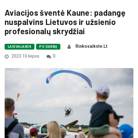
Aviacijos šventė Kaune: padangę
nuspalvins Lietuvos ir užsienio
profesionalų skrydžiai
Rinkosaikste.lt
LAISVALAIKIS
PO DARBŲ
2023 10 liepos
0