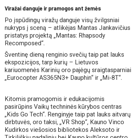
Viražai danguje ir pramogos ant žemės
Po įspūdingų viražų danguje visų žvilgsniai
nukryps į sceną – atlikėjas Mantas Jankavičius
pristatys projektą „Mantas: Rhapsody
Recomposed“.
Šventinę dieną renginio svečių taip pat lauks
ekspozicijos, tarp kurių – Lietuvos
kariuomenės Karinių oro pajėgų sraigtasparniai
„Eurocopter AS365N3+ Dauphin“ ir „Mi-8T“.
Kitomis pramogomis ir edukacijomis
pasirūpins Vaikų techninės kūrybos centras
„Kids Go Tech“. Renginyje taip pat lauks aitvarų
dirbtuvės, oro taksi, „VR Shop“, Kauno Vinco
Kudirkos viešosios bibliotekos Aleksoto ir
Tirkiliškių padalinių bei Kauno kultūros centro