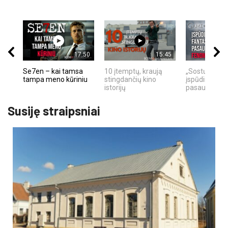
17:50
15:45
Se7en – kai tamsa
10 įtemptų, kraują
„Sostų karai"
tampa meno kūriniu
stingdančių kino
įspūdingas fa
istorijų
pasaulio fe
Susiję straipsniai