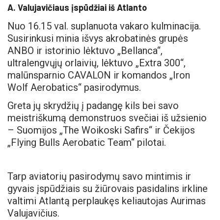
A. Valujavičiaus įspūdžiai iš Atlanto
Nuo 16.15 val. suplanuota vakaro kulminacija.
Susirinkusi minia išvys akrobatinės grupės
ANBO ir istorinio lėktuvo „Bellanca“,
ultralengvųjų orlaivių, lėktuvo „Extra 300“,
malūnsparnio CAVALON ir komandos „Iron
Wolf Aerobatics“ pasirodymus.
Greta jų skrydžių į padangę kils bei savo
meistriškumą demonstruos svečiai iš užsienio
– Suomijos „The Woikoski Safirs“ ir Čekijos
„Flying Bulls Aerobatic Team“ pilotai.
Tarp aviatorių pasirodymų savo mintimis ir
gyvais įspūdžiais su žiūrovais pasidalins irkline
valtimi Atlantą perplaukęs keliautojas Aurimas
Valujavičius.