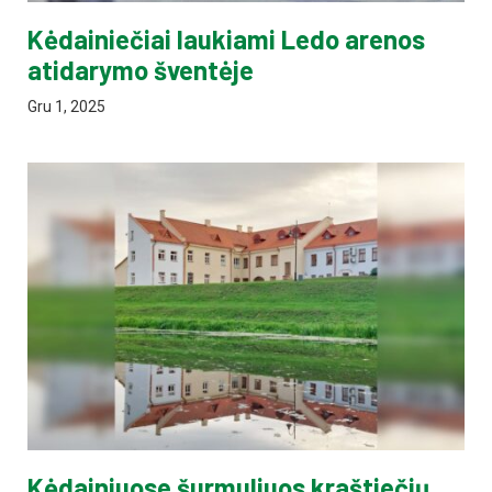
Kėdainiečiai laukiami Ledo arenos
atidarymo šventėje
Gru 1, 2025
Kėdainiuose šurmuliuos kraštiečių