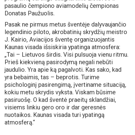
pasaulio čempiono aviamodelių čempionas
Donatas Paužuolis.
Pasak ne pirmus metus šventėje dalyvaujančio
legendinio piloto, akrobatinių skrydžių meistro
J. Kairio, Aviacijos šventę organizuojantis
Kaunas visada išsiskiria ypatinga atmosfera:
„Tai – Lietuvos širdis. Visi pulsuoja vienu ritmu.
Prieš kiekvieną pasirodymą negali nebūti
jaudulio. Yra apie ką pagalvoti. Kas sako, kad
yra bebaimis, tas – beprotis. Turime
psichologinį pasirengimą, įvertiname situaciją,
kokiu metu skrydis vyksta. Viskam būsime
pasiruošę. O kad šventė praeitų sklandžiai,
visiems linkiu gero oro ir dar geresnės
nuotaikos. Kaunas visada turi ypatingą
atmosferą.“