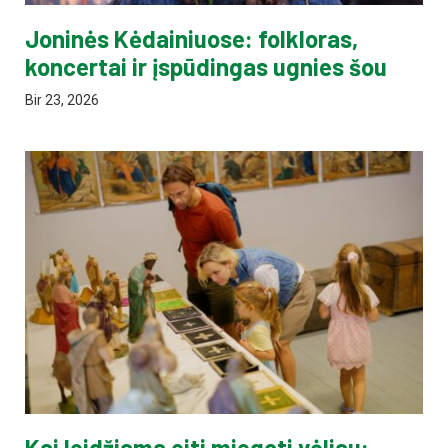
Joninės Kėdainiuose: folkloras,
koncertai ir įspūdingas ugnies šou
Bir 23, 2026
Kai leidžiama eiti miegoti vėliau: