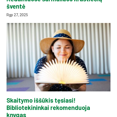
šventė
Rgp 27, 2025
Skaitymo iššūkis tęsiasi!
Bibliotekininkai rekomenduoja
knygas