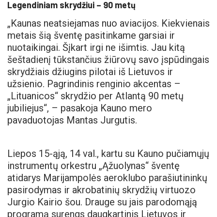
Legendiniam skrydžiui – 90 metų
„Kaunas neatsiejamas nuo aviacijos. Kiekvienais
metais šią šventę pasitinkame garsiai ir
nuotaikingai. Šįkart irgi ne išimtis. Jau kitą
šeštadienį tūkstančius žiūrovų savo įspūdingais
skrydžiais džiugins pilotai iš Lietuvos ir
užsienio. Pagrindinis renginio akcentas –
„Lituanicos“ skrydžio per Atlantą 90 metų
jubiliejus“, – pasakoja Kauno mero
pavaduotojas Mantas Jurgutis.
Liepos 15-ąją, 14 val., kartu su Kauno pučiamųjų
instrumentų orkestru „Ąžuolynas“ šventę
atidarys Marijampolės aeroklubo parašiutininkų
pasirodymas ir akrobatinių skrydžių virtuozo
Jurgio Kairio šou. Drauge su jais parodomąją
programą surengs daugkartinis Lietuvos ir