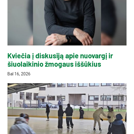
Kviečia į diskusiją apie nuovargį ir
šiuolaikinio žmogaus iššūkius
Bal 16, 2026