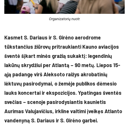
Organizatorių nuotr.
Kasmet S. Dariaus ir S. Girėno aerodrome
tūkstančius žiūrovų pritraukianti Kauno aviacijos
šventė šįkart minės gražią sukaktį: legendinių
lakūnų skrydžiui per Atlantą – 90 metų. Liepos 15-
ąją padangę virš Aleksoto raižys akrobatinių
lėktuvų pasirodymai, o žemėje publikos dėmesio
lauks koncertai ir ekspozicijos. Ypatingas šventės
svečias – scenoje pasirodysiantis kaunietis
Aurimas Valujavičius, irkline valtimi įveikęs Atlanto
vandenyną S. Dariaus ir S. Girėno garbei.