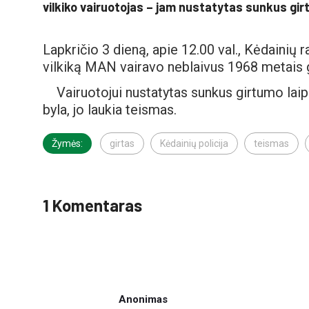
vilkiko vairuotojas – jam nustatytas sunkus gir
Lapkričio 3 dieną, apie 12.00 val., Kėdainių 
vilkiką MAN vairavo neblaivus 1968 metais 
Vairuotojui nustatytas sunkus girtumo laip
byla, jo laukia teismas.
Žymės:
girtas
Kėdainių policija
teismas
1 Komentaras
Anonimas