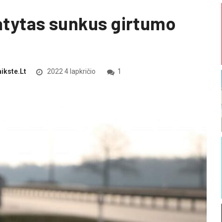
tatytas sunkus girtumo
ikste.lt
2022 4 lapkričio
1