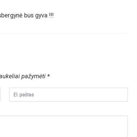
sbergynė bus gyva !!!
laukeliai pažymėti
*