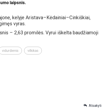
tumo laipsnis.
rajone, kelyje Aristava–Kėdainiai–Cinkiškiai,
gimęs vyras.
snis – 2,63 promilės. Vyrui iškelta baudžiamoji
vidurdienis
vilkikas
Atsakyti