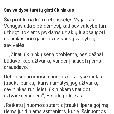
Savivaldybė turėtų ginti ūkininkus
Šią problemą komitete iškėlęs Vygantas
Vanagas atkreipė dėmesį, kad savivaldybė turi
užbėgti tokiems įvykiams už akių ir apsaugoti
ūkininkus nuo galimos užtvankų valdytojų
savivalės.
„Žinau ūkininkų seną problemą, nes dažnai
būdavo, kad užtvankų vandenį naudoti jiems
drausdavo.
Dėl to sudaromose nuomos sutartyse siūlau
įtraukti punktą, kuris numatys, jog užtvankų
savininkas turi leisti ūkininkams naudoti
užtvankų vandenį“, – siūlė politikas.
„Reikėtų į nuomos sutartis įtraukti įpareigojimą
tiems juridiniams asmenims, kurie išsinuomos