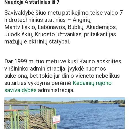
Naudoja 4 statinius iš 7
Savivaldybė šiuo metu patikėjimo teise valdo 7
hidrotechninius statinius – Angirių,
Mantviliškio, Labūnavos, Bublių, Akademijos,
Juodkiškių, Kruosto užtvankas, pritaikant jas
mažųjų elektrinių statybai.
Dar 1999 m. tuo metu veikusi Kauno apskrities
viršininko administracijai įvykdė nuomos
aukcioną, bet tokio juridinio vieneto nebelikus
sutarties vykdymą perėmė
Kėdainių rajono
savivaldybės
administracija.