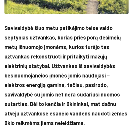
Savivaldybė šiuo metu patikėjimo teise valdo
septynias užtvankas, kurias prieš porą dešimčių
metų išnuomojo įmonėms, kurios turėjo tas
užtvankas rekonstruoti ir pritaikyti mažųjų
elektrinių statybai. Užtvankas iš savivaldybės
besinuomojančios įmonės jomis naudojasi –
elektros energiją gamina, tačiau, pasirodo,
savivaldybė su jomis net nėra sudariusi nuomos
sutarties. Dėl to kenčia ir ūkininkai, mat dažnu
atveju užtvankose esančio vandens naudoti žemės
ūkio reikmėms jiems neleidžiama.