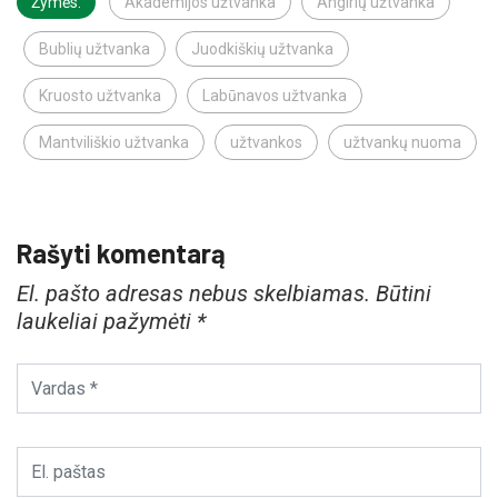
Žymės:
Akademijos užtvanka
Angirių užtvanka
Bublių užtvanka
Juodkiškių užtvanka
Kruosto užtvanka
Labūnavos užtvanka
Mantviliškio užtvanka
užtvankos
užtvankų nuoma
Rašyti komentarą
El. pašto adresas nebus skelbiamas.
Būtini
laukeliai pažymėti
*