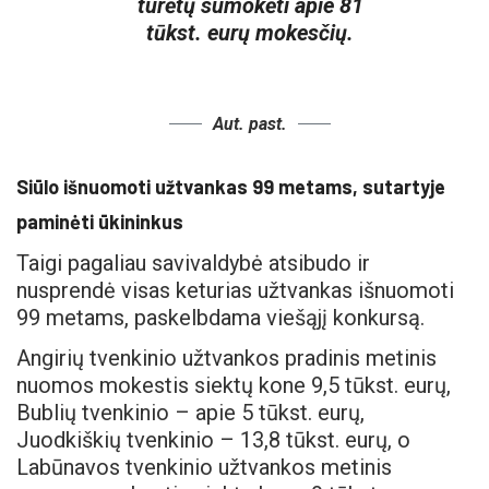
turėtų sumokėti apie 81
tūkst. eurų mokesčių.
Aut. past.
Siūlo išnuomoti užtvankas 99 metams, sutartyje
paminėti ūkininkus
Taigi pagaliau savivaldybė atsibudo ir
nusprendė visas keturias užtvankas išnuomoti
99 metams, paskelbdama viešąjį konkursą.
Angirių tvenkinio užtvankos pradinis metinis
nuomos mokestis siektų kone 9,5 tūkst. eurų,
Bublių tvenkinio – apie 5 tūkst. eurų,
Juodkiškių tvenkinio – 13,8 tūkst. eurų, o
Labūnavos tvenkinio užtvankos metinis