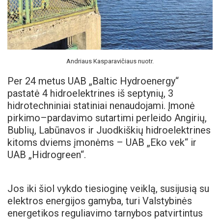
Andriaus Kasparavičiaus nuotr.
Per 24 metus UAB „Baltic Hydroenergy“
pastatė 4 hidroelektrines iš septynių, 3
hidrotechniniai statiniai nenaudojami. Įmonė
pirkimo–pardavimo sutartimi perleido Angirių,
Bublių, Labūnavos ir Juodkiškių hidroelektrines
kitoms dviems įmonėms – UAB „Eko vek“ ir
UAB „Hidrogreen“.
Jos iki šiol vykdo tiesioginę veiklą, susijusią su
elektros energijos gamyba, turi Valstybinės
energetikos reguliavimo tarnybos patvirtintus