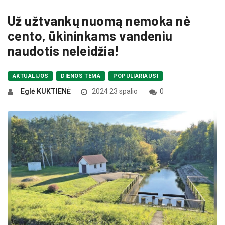
Už užtvankų nuomą nemoka nė
cento, ūkininkams vandeniu
naudotis neleidžia!
AKTUALIJOS
DIENOS TEMA
POPULIARIAUSI
Eglė KUKTIENĖ
2024 23 spalio
0