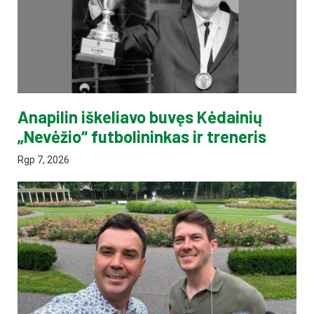
Anapilin iškeliavo buvęs Kėdainių
„Nevėžio“ futbolininkas ir treneris
Rgp 7, 2026