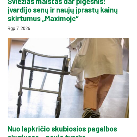
Šviežias maistas dar pigesnis:
įvardijo senų ir naujų įprastų kainų
skirtumus „Maximoje“
Rgp 7, 2026
Nuo lapkričio skubiosios pagalbos