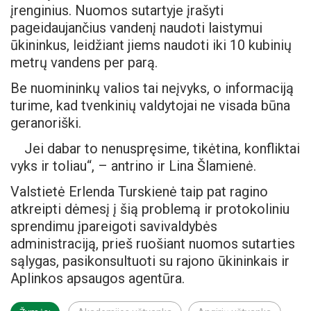
įrenginius. Nuomos sutartyje įrašyti
pageidaujančius vandenį naudoti laistymui
ūkininkus, leidžiant jiems naudoti iki 10 kubinių
metrų vandens per parą.
Be nuomininkų valios tai neįvyks, o informaciją
turime, kad tvenkinių valdytojai ne visada būna
geranoriški.
Jei dabar to nenuspręsime, tikėtina, konfliktai
vyks ir toliau“, – antrino ir Lina Šlamienė.
Valstietė Erlenda Turskienė taip pat ragino
atkreipti dėmesį į šią problemą ir protokoliniu
sprendimu įpareigoti savivaldybės
administraciją, prieš ruošiant nuomos sutarties
sąlygas, pasikonsultuoti su rajono ūkininkais ir
Aplinkos apsaugos agentūra.