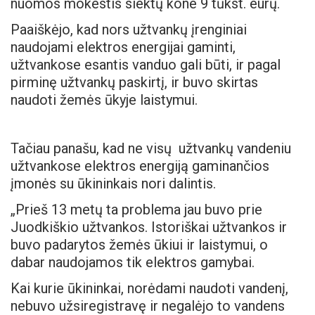
nuomos mokestis siektų kone 9 tūkst. eurų.
Paaiškėjo, kad nors užtvankų įrenginiai
naudojami elektros energijai gaminti,
užtvankose esantis vanduo gali būti, ir pagal
pirminę užtvankų paskirtį, ir buvo skirtas
naudoti žemės ūkyje laistymui.
Tačiau panašu, kad ne visų užtvankų vandeniu
užtvankose elektros energiją gaminančios
įmonės su ūkininkais nori dalintis.
„Prieš 13 metų ta problema jau buvo prie
Juodkiškio užtvankos. Istoriškai užtvankos ir
buvo padarytos žemės ūkiui ir laistymui, o
dabar naudojamos tik elektros gamybai.
Kai kurie ūkininkai, norėdami naudoti vandenį,
nebuvo užsiregistravę ir negalėjo to vandens