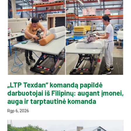
„LTP Texdan“ komandą papildė
darbuotojai iš Filipinų: augant įmonei,
auga ir tarptautinė komanda
Rgp 6, 2026