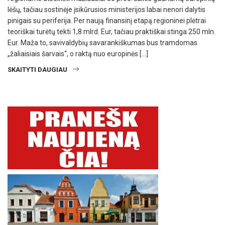
lėšų, tačiau sostinėje įsikūrusios ministerijos labai nenori dalytis
pinigais su periferija. Per naują finansinį etapą regioninei plėtrai
teoriškai turėtų tekti 1,8 mlrd. Eur, tačiau praktiškai stinga 250 mln.
Eur. Maža to, savivaldybių savarankiškumas bus tramdomas
„žaliaisiais šarvais“, o raktą nuo europinės […]
SKAITYTI DAUGIAU