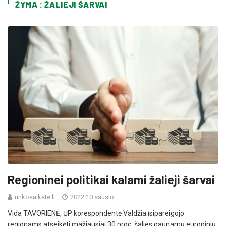
ŽYMA : ŽALIEJI ŠARVAI
Regioninei politikai kalami žalieji šarvai
rinkosaikste.lt
2022 10 sausio
Vida TAVORIENĖ, ŪP korespondentė Valdžia įsipareigojo
regionams atseikėti mažiausiai 30 proc. šalies gaunamų europinių