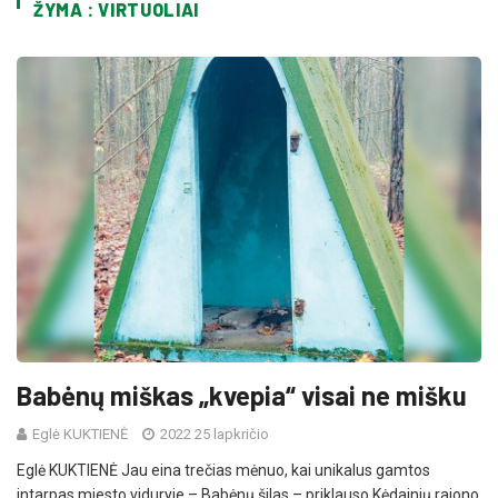
ŽYMA : VIRTUOLIAI
Babėnų miškas „kvepia“ visai ne mišku
Eglė KUKTIENĖ
2022 25 lapkričio
Eglė KUKTIENĖ Jau eina trečias mėnuo, kai unikalus gamtos
intarpas miesto viduryje – Babėnų šilas – priklauso Kėdainių rajono