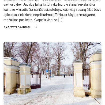
savivaldybei. Jau ilgą laiką iki tol vykę biurokratiniai reikalai šilui
kainavo – kraštiečiai su liūdesiu stebėjo, kaip visą vasarą šilas buvo
apleistas ir niekieno neprižiūrimas. Tačiau ir šilą perėmus jame
mažai kas pasikeitė. Kvapelis visai ne […]
SKAITYTI DAUGIAU