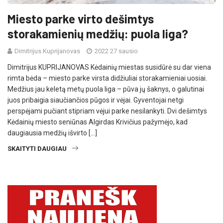
Miesto parke virto dešimtys
storakamienių medžių: puola liga?
Dimitrijus Kuprijanovas
2022 27 sausio
Dimitrijus KUPRIJANOVAS Kėdainių miestas susidūrė su dar viena
rimta bėda – miesto parke virsta didžiuliai storakamieniai uosiai.
Medžius jau keletą metų puola liga – pūva jų šaknys, o galutinai
juos pribaigia siaučiančios pūgos ir vėjai. Gyventojai netgi
perspėjami pučiant stipriam vėjui parke nesilankyti. Dvi dešimtys
Kėdainių miesto seniūnas Algirdas Krivičius pažymėjo, kad
daugiausia medžių išvirto […]
SKAITYTI DAUGIAU