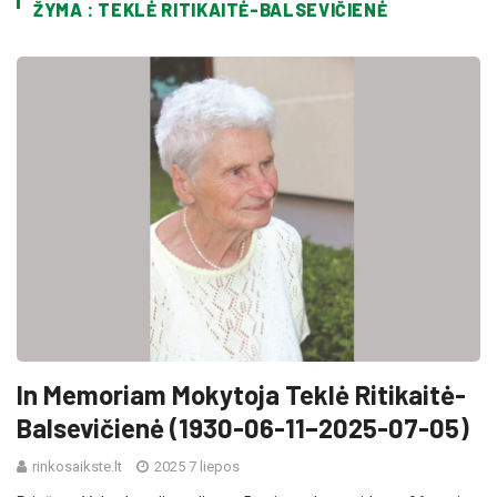
ŽYMA : TEKLĖ RITIKAITĖ-BALSEVIČIENĖ
In Memoriam Mokytoja Teklė Ritikaitė-
Balsevičienė (1930-06-11–2025-07-05)
rinkosaikste.lt
2025 7 liepos