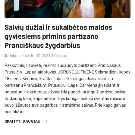
Salvių dūžiai ir sukalbėtos maldos
gyviesiems primins partizano
Pranciškaus žygdarbius
rinkosaikste.lt
2021 19 liepos
Paskutiniojo sovietų režimo sušaudyto partizano Pranciškaus
Prusaičio–Lapės laidotuvės JORŪNĖ LIUTKIENĖ Sekmadienį, liepos
18 dieną, Kėdainių kraštas labai iškilmingai atsisveikino su
partizanu Pranciškumi Prusaičiu–Lape. Dar viena įkvepianti ir
negęstanti rezistencijos žvaigždė pagarbiai atgulė amžino poilsio
Gudžiūnų karių kapinaitėse. Trys kunigai aukojo šventas mišias ir
buvo iššautos trys pagarbos ir atminimo salvės. Prie kapo galvas
nulenkė ir […]
SKAITYTI DAUGIAU