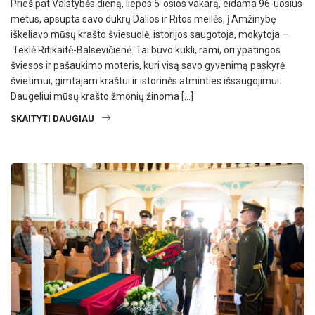
Prieš pat Valstybės dieną, liepos 5-osios vakarą, eidama 96-uosius
metus, apsupta savo dukrų Dalios ir Ritos meilės, į Amžinybę
iškeliavo mūsų krašto šviesuolė, istorijos saugotoja, mokytoja –
Teklė Ritikaitė-Balsevičienė. Tai buvo kukli, rami, ori ypatingos
šviesos ir pašaukimo moteris, kuri visą savo gyvenimą paskyrė
švietimui, gimtajam kraštui ir istorinės atminties išsaugojimui.
Daugeliui mūsų krašto žmonių žinoma […]
SKAITYTI DAUGIAU