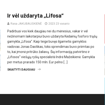
Ir vėl uždaryta „Lifosa“
Rasa JAKUBAUSKIENĖ
2023 23 vasario
Padirbusi vos kiek daugiau nei du mėnesius, vakar ir vėl
nežinomam laikotarpiui buvo uždaryta Kėdainių fosforo trąšų
gamykla „Lifosa“. Kaip teigė buvęs ilgametis gamyklos
vadovas Jonas Dastikas, toks sprendimas buvo priimtas po
to, kai įmonė pritrūko žaliavų. Šią informaciją patvirtino ir
„Lifosos“ viešųjų ryšių specialistė Indrė Mažeikienė. Gamykla
per metus prarado 150 mln. Eur pelno […]
SKAITYTI DAUGIAU