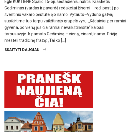
Eglė KUKTIENĖ Spalio 15-oji, šeštadienis, naktis. Kraštietis
Gediminas (vardas ir pavardė redakcijai žinomi – red. past.) po
šventinio vakaro pėstute ėjo namo. Vytauto–Vydūno gatvių
susikirtime tuo tarpu vaikštinėjo grupelė vyrų. „Kėdainiai per ramiai
gyvena, po vieną jūs čia ramiai nevaikštinėsite“ kalbasi
tarpusavyje. Ir pamato Gediminą – vieną, einantį namo. Priėję
mesteli tradicinę frazę: „Tai ko […]
SKAITYTI DAUGIAU