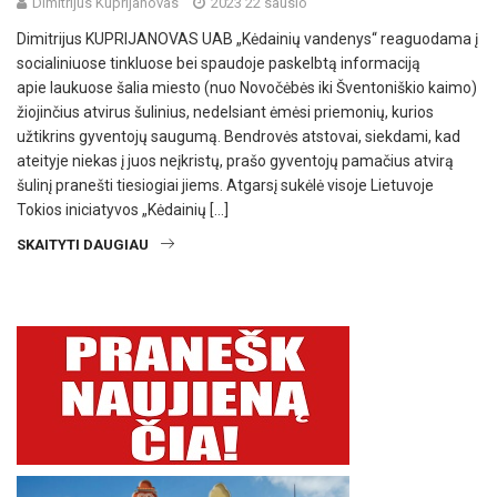
Dimitrijus Kuprijanovas
2023 22 sausio
Dimitrijus KUPRIJANOVAS UAB „Kėdainių vandenys“ reaguodama į
socialiniuose tinkluose bei spaudoje paskelbtą informaciją
apie laukuose šalia miesto (nuo Novočėbės iki Šventoniškio kaimo)
žiojinčius atvirus šulinius, nedelsiant ėmėsi priemonių, kurios
užtikrins gyventojų saugumą. Bendrovės atstovai, siekdami, kad
ateityje niekas į juos neįkristų, prašo gyventojų pamačius atvirą
šulinį pranešti tiesiogiai jiems. Atgarsį sukėlė visoje Lietuvoje
Tokios iniciatyvos „Kėdainių […]
SKAITYTI DAUGIAU