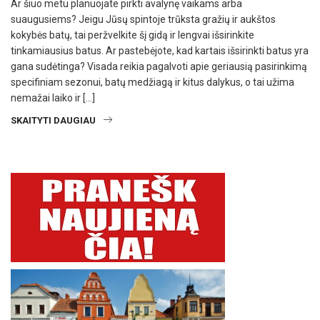
Ar šiuo metu planuojate pirkti avalynę vaikams arba
suaugusiems? Jeigu Jūsų spintoje trūksta gražių ir aukštos
kokybės batų, tai peržvelkite šį gidą ir lengvai išsirinkite
tinkamiausius batus. Ar pastebėjote, kad kartais išsirinkti batus yra
gana sudėtinga? Visada reikia pagalvoti apie geriausią pasirinkimą
specifiniam sezonui, batų medžiagą ir kitus dalykus, o tai užima
nemažai laiko ir […]
SKAITYTI DAUGIAU