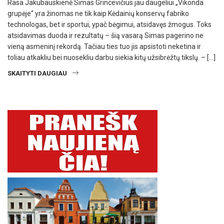
Rasa Jakubauskienė Simas Grincevičius jau daugeliui „Vikonda
grupėje“ yra žinomas ne tik kaip Kėdainių konservų fabriko
technologas, bet ir sportui, ypač bėgimui, atsidavęs žmogus. Toks
atsidavimas duoda ir rezultatų – šią vasarą Simas pagerino ne
vieną asmeninį rekordą. Tačiau ties tuo jis apsistoti neketina ir
toliau atkakliu bei nuosekliu darbu siekia kitų užsibrėžtų tikslų. – […]
SKAITYTI DAUGIAU