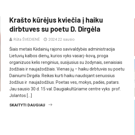
Krašto kūrėjus kviečia į haiku
dirbtuves su poetu D. Dirgėla
Rūta ŠVEDIENĖ
2024 22 sausio
Šiais metais Kėdainių rajono savivaldybės administracija
Lietuvių kalbos dienų, kurios vyks vasarį−kovą, proga
organizuos kelis renginius, susijusius su žodynais, senaisiais
žodžiais ir naujažodžiais. Vienas jų – haiku dirbtuvės su poetu
Dainiumi Dirgėla. Reikės kurti haiku naudojant senuosius
žodžius ir naujažodžius. Poetas ves, mokys, padės, patars.
Jau sausio 30 d. 15 val. Daugiakultūriame centre vyks prof.
Jolantos […]
SKAITYTI DAUGIAU