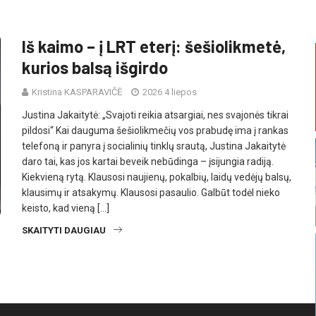
Iš kaimo – į LRT eterį: šešiolikmetė,
kurios balsą išgirdo
Kristina KASPARAVIČĖ
2026 4 liepos
Justina Jakaitytė: „Svajoti reikia atsargiai, nes svajonės tikrai
pildosi“ Kai dauguma šešiolikmečių vos prabudę ima į rankas
telefoną ir panyra į socialinių tinklų srautą, Justina Jakaitytė
daro tai, kas jos kartai beveik nebūdinga – įsijungia radiją.
Kiekvieną rytą. Klausosi naujienų, pokalbių, laidų vedėjų balsų,
klausimų ir atsakymų. Klausosi pasaulio. Galbūt todėl nieko
keisto, kad vieną […]
SKAITYTI DAUGIAU