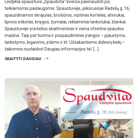
Leidykla-spaustuvė „Spaudvita“ kviečia pasinaudoti jos
teikiamomis paslaugomis. Spaustuvėje, įsikūrusioje Radvilų g. 16,
spausdinamos skrajutės, brošiūros, vizitinės kortelės, atvirukai,
lipnios etiketės, knygos, žurnalai, reklaminiai lankstukai, blankai.
Spaustuvėje yra kelios skaitmeninės ir viena ofsetinė spaudos
mašina. Taip pat turima ir pospaudiminės įrangos – pjaustymo,
lankstymo, bigavimo, įrišimo ir kt. Užsakantiems didesnį kiekį –
taikomos nuolaidos! Daugiau informacijos tel. […]
SKAITYTI DAUGIAU