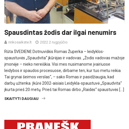
Spausdintas žodis dar ilgai nenumirs
rinkosaikste.lt
2022 2 rugpjūčio
Rūta ŠVEDIENĖ Dotnuviškis Romas Župerka – leidyklos-
spaustuvės „Spaudvita“ įkūrėjas ir vadovas. „Žodis vadovas mažoje
įmonėje – nieko nereiškia. Visi mes nusimanome įvairiuose
leidybos ir spaudos procesuose, dirbame ten, kur tuo metu reikia.
Tai grynai šeimos verslas“, – sako Romas ir pasidžiaugia, kad
darbų užtenka. Įkūrė 2002-aisiais Leidykla-spaustuvė „Spaudvita“
įkurta prieš 20 metų. Prieš tai Romas dirbo „Raidės“ spaustuvės […]
SKAITYTI DAUGIAU