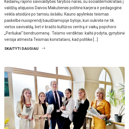
Kėdainių rajono savivaldybės tarybos narės, su socialdemokratais į
valdžią atėjusios Daivos Makutienės politinė karjera ir pedagoginė
veikla atsidūrė po tamsiu šešėliu. Kauno apylinkės teismas
paskelbė nuosprendį baudžiamojoje byloje, kuri sukrėtė ne tik
vietos savivaldą, bet ir krašto kultūros centrą ir vaikų popchoro
„Perliukai“ bendruomenę. Teismo verdiktas: kaltė įrodyta, gynybinė
versija atmesta Teismas konstatavo, kad politikė […]
SKAITYTI DAUGIAU