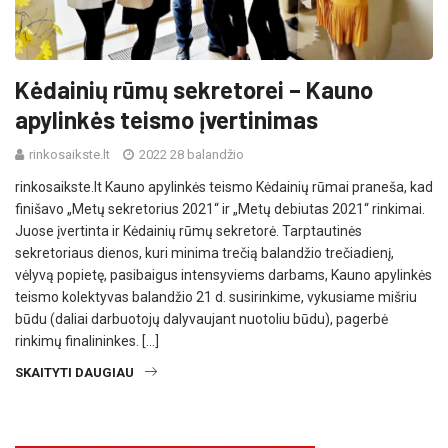
Kėdainių rūmų sekretorei – Kauno
apylinkės teismo įvertinimas
rinkosaikste.lt
2022 28 balandžio
rinkosaikste.lt Kauno apylinkės teismo Kėdainių rūmai praneša, kad
finišavo „Metų sekretorius 2021“ ir „Metų debiutas 2021“ rinkimai.
Juose įvertinta ir Kėdainių rūmų sekretorė. Tarptautinės
sekretoriaus dienos, kuri minima trečią balandžio trečiadienį,
vėlyvą popietę, pasibaigus intensyviems darbams, Kauno apylinkės
teismo kolektyvas balandžio 21 d. susirinkime, vykusiame mišriu
būdu (daliai darbuotojų dalyvaujant nuotoliu būdu), pagerbė
rinkimų finalininkes. […]
SKAITYTI DAUGIAU