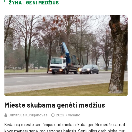
ŽYMA : GENI MEDŽIUS
Mieste skubama genėti medžius
Dimitrijus Kuprijanovas
2023 7 vasario
Kėdainių miesto seniūnijos darbininkai skuba genėti medžius, mat
kovo mėnesį genėjimo sezonas baigsis. Seniūnijos darbininkai turi