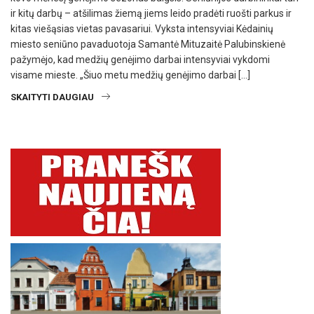
ir kitų darbų – atšilimas žiemą jiems leido pradėti ruošti parkus ir
kitas viešąsias vietas pavasariui. Vyksta intensyviai Kėdainių
miesto seniūno pavaduotoja Samantė Mituzaitė Palubinskienė
pažymėjo, kad medžių genėjimo darbai intensyviai vykdomi
visame mieste. „Šiuo metu medžių genėjimo darbai […]
SKAITYTI DAUGIAU