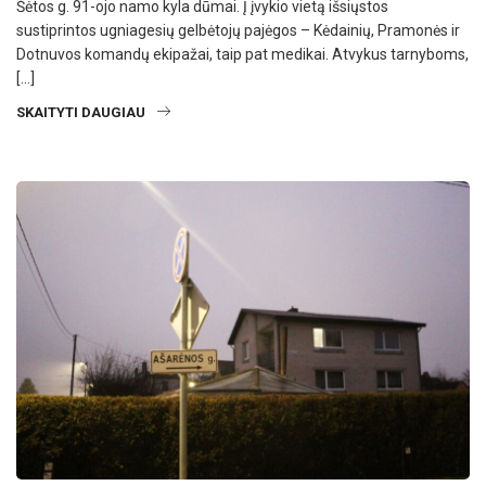
Šėtos g. 91-ojo namo kyla dūmai. Į įvykio vietą išsiųstos
sustiprintos ugniagesių gelbėtojų pajėgos – Kėdainių, Pramonės ir
Dotnuvos komandų ekipažai, taip pat medikai. Atvykus tarnyboms,
[…]
SKAITYTI DAUGIAU