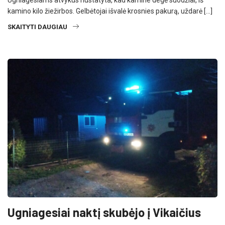
Ugniagesiams atvykus nustatyta, kad kamine degė suodžiai, iš
kamino kilo žiežirbos. Gelbėtojai išvalė krosnies pakurą, uždarė […]
SKAITYTI DAUGIAU
Ugniagesiai naktį skubėjo į Vikaičius