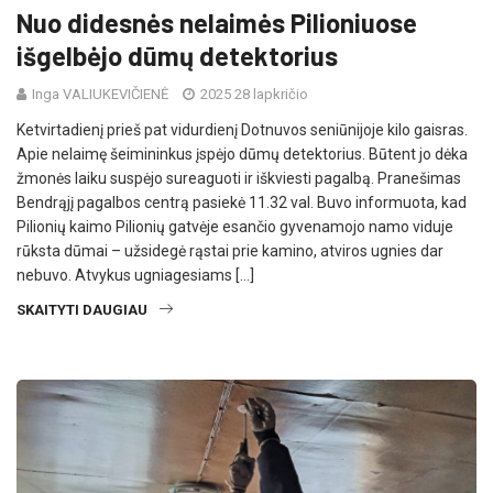
Nuo didesnės nelaimės Pilioniuose
išgelbėjo dūmų detektorius
Inga VALIUKEVIČIENĖ
2025 28 lapkričio
Ketvirtadienį prieš pat vidurdienį Dotnuvos seniūnijoje kilo gaisras.
Apie nelaimę šeimininkus įspėjo dūmų detektorius. Būtent jo dėka
žmonės laiku suspėjo sureaguoti ir iškviesti pagalbą. Pranešimas
Bendrąjį pagalbos centrą pasiekė 11.32 val. Buvo informuota, kad
Pilionių kaimo Pilionių gatvėje esančio gyvenamojo namo viduje
rūksta dūmai – užsidegė rąstai prie kamino, atviros ugnies dar
nebuvo. Atvykus ugniagesiams […]
SKAITYTI DAUGIAU