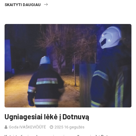
SKAITYTI DAUGIAU
Ugniagesiai lėkė į Dotnuvą
Goda IVAŠKEVIČIŪTĖ
2025 16 gegužės