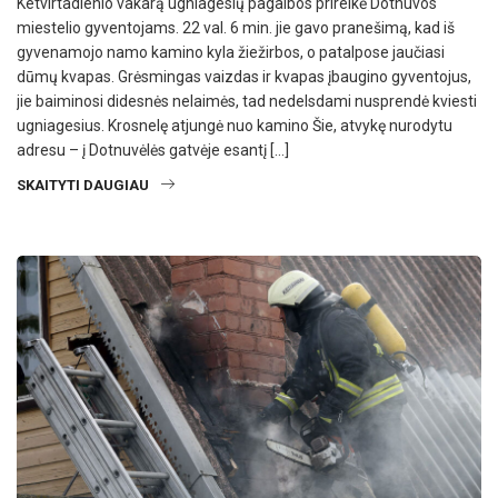
Ketvirtadienio vakarą ugniagesių pagalbos prireikė Dotnuvos
miestelio gyventojams. 22 val. 6 min. jie gavo pranešimą, kad iš
gyvenamojo namo kamino kyla žiežirbos, o patalpose jaučiasi
dūmų kvapas. Grėsmingas vaizdas ir kvapas įbaugino gyventojus,
jie baiminosi didesnės nelaimės, tad nedelsdami nusprendė kviesti
ugniagesius. Krosnelę atjungė nuo kamino Šie, atvykę nurodytu
adresu – į Dotnuvėlės gatvėje esantį […]
SKAITYTI DAUGIAU