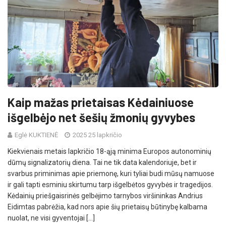
Kaip mažas prietaisas Kėdainiuose
išgelbėjo net šešių žmonių gyvybes
Eglė KUKTIENĖ
2025 25 lapkričio
Kiekvienais metais lapkričio 18-ąją minima Europos autonominių
dūmų signalizatorių diena. Tai ne tik data kalendoriuje, bet ir
svarbus priminimas apie priemonę, kuri tyliai budi mūsų namuose
ir gali tapti esminiu skirtumu tarp išgelbėtos gyvybės ir tragedijos.
Kėdainių priešgaisrinės gelbėjimo tarnybos viršininkas Andrius
Eidimtas pabrėžia, kad nors apie šių prietaisų būtinybę kalbama
nuolat, ne visi gyventojai […]