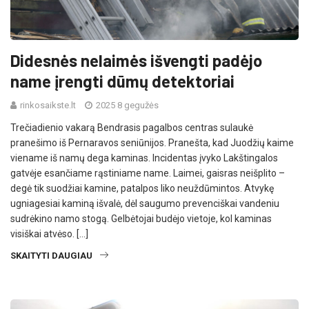
Didesnės nelaimės išvengti padėjo
name įrengti dūmų detektoriai
rinkosaikste.lt
2025 8 gegužės
Trečiadienio vakarą Bendrasis pagalbos centras sulaukė
pranešimo iš Pernaravos seniūnijos. Pranešta, kad Juodžių kaime
viename iš namų dega kaminas. Incidentas įvyko Lakštingalos
gatvėje esančiame rąstiniame name. Laimei, gaisras neišplito –
degė tik suodžiai kamine, patalpos liko neuždūmintos. Atvykę
ugniagesiai kaminą išvalė, dėl saugumo prevenciškai vandeniu
sudrėkino namo stogą. Gelbėtojai budėjo vietoje, kol kaminas
visiškai atvėso. […]
SKAITYTI DAUGIAU