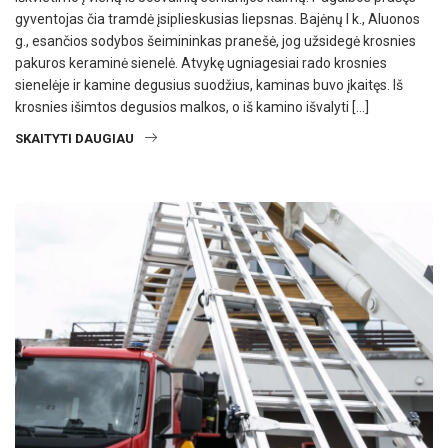
gyventojas čia tramdė įsiplieskusias liepsnas. Bajėnų I k., Aluonos
g., esančios sodybos šeimininkas pranešė, jog užsidegė krosnies
pakuros keraminė sienelė. Atvykę ugniagesiai rado krosnies
sienelėje ir kamine degusius suodžius, kaminas buvo įkaitęs. Iš
krosnies išimtos degusios malkos, o iš kamino išvalyti […]
SKAITYTI DAUGIAU