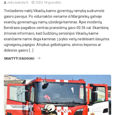
rinkosaikste.lt
2025 18 gruodžio
Trečiadienio naktį Vikaičių kaimo gyventojų ramybę sudrumstė
gaisro pavojus. Po vidurnakčio viename iš Margininkų gatvėje
esančių gyvenamųjų namų užsidegė kaminas. Apie incidentą
Bendrasis pagalbos centras pranešimą gavo 00.36 val. Skambinę
žmonės informavo, kad Gudžiūnų seniūnijos Vikaičių kaime
esančiame name dega kaminas. Į įvykio vietą nedelsiant išsiųstos
ugniagesių pajėgos. Atvykus gelbėtojams, atviros liepsnos ar
didesnio gaisro […]
SKAITYTI DAUGIAU