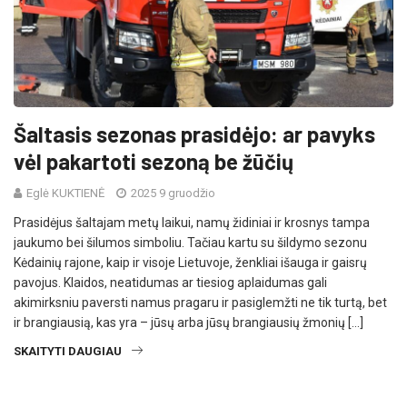
Šaltasis sezonas prasidėjo: ar pavyks
vėl pakartoti sezoną be žūčių
Eglė KUKTIENĖ
2025 9 gruodžio
Prasidėjus šaltajam metų laikui, namų židiniai ir krosnys tampa
jaukumo bei šilumos simboliu. Tačiau kartu su šildymo sezonu
Kėdainių rajone, kaip ir visoje Lietuvoje, ženkliai išauga ir gaisrų
pavojus. Klaidos, neatidumas ar tiesiog aplaidumas gali
akimirksniu paversti namus pragaru ir pasiglemžti ne tik turtą, bet
ir brangiausią, kas yra – jūsų arba jūsų brangiausių žmonių […]
SKAITYTI DAUGIAU