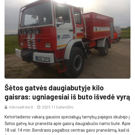
Šėtos gatvės daugiabutyje kilo
gaisras: ugniagesiai iš buto išvedė vyrą
rinkosaikste.lt
2025 11 balandžio
Ketvirtadienio vakarą gausios specialiųjų tarnybų pajėgos skubėjo į
Šėtos gatvę, kur pranešta apie gaisrą daugiabučio namo bute. Apie
18 val. 14 min. Bendrasis pagalbos centras gavo pranešimą, kad iš