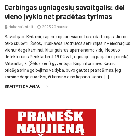
Darbingas ugniagesių savaitgalis: dėl
vieno įvykio net pradėtas tyrimas
rinkosaikste.lt
2025 20 sausio
Savaitgalis Kėdainių rajono ugniagesiams buvo darbingas. Jiems
teko skubėti į Šėtos, Truskavos, Dotnuvos seniūnijas ir Pelėdnagius.
Vienur degė kaminai, kitur gaisras apėmė namo vidų. Nebuvo
detektoriaus Penktadienį, 19.04 val., ugniagesių pagalbos prireikė
Mitėniškių k. (Šėtos sen.) gyventojui. Kaip informavo Kauno
priešgaisrinė gelbėjimo valdyba, buvo gautas pranešimas, jog
kamine dega suodžiai, iš kamino eina liepsna, ugnis. […]
SKAITYTI DAUGIAU