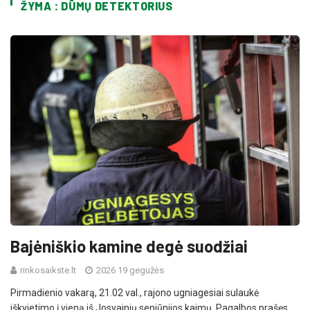
ŽYMA : DŪMŲ DETEKTORIUS
Bajėniškio kamine degė suodžiai
rinkosaikste.lt
2026 19 gegužės
Pirmadienio vakarą, 21.02 val., rajono ugniagesiai sulaukė
iškvietimo į vieną iš Josvainių seniūnijos kaimų. Pagalbos prašęs