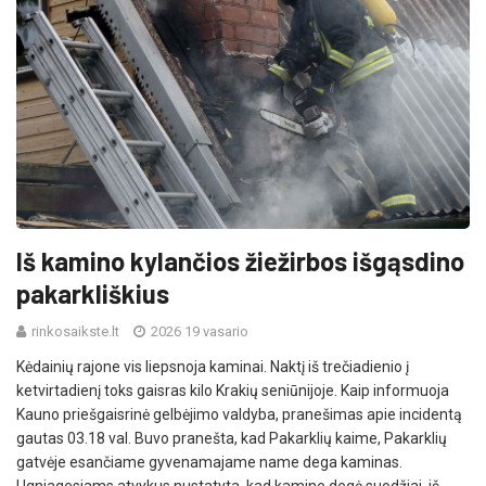
Iš kamino kylančios žiežirbos išgąsdino
pakarkliškius
rinkosaikste.lt
2026 19 vasario
Kėdainių rajone vis liepsnoja kaminai. Naktį iš trečiadienio į
ketvirtadienį toks gaisras kilo Krakių seniūnijoje. Kaip informuoja
Kauno priešgaisrinė gelbėjimo valdyba, pranešimas apie incidentą
gautas 03.18 val. Buvo pranešta, kad Pakarklių kaime, Pakarklių
gatvėje esančiame gyvenamajame name dega kaminas.