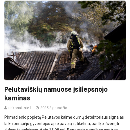
Pelutaviškių namuose įsiliepsnojo
kaminas
rinkosaikste.lt
2025 2 gruodžio
Pirmadienio popietę Pelutavos kaime dūmų detektoriaus signalas
laiku perspėjo gyventojus apie pavojų ir, tikėtina, padėjo išvengti