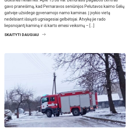
didesnės nelaimės. Apie 15.08 val. Bendrasis pagalbos centras
gavo pranešimą, kad Pernaravos seniūnijos Pelutavos kaimo Gėlių
gatvėje užsidegė gyvenamojo namo kaminas. Į įvykio vietą
nedelsiant išsiųsti ugniagesiai gelbėtojai. Atvykę jie rado
liepsnojantį kaminą ir iš karto ėmėsi veiksmų – […]
SKAITYTI DAUGIAU