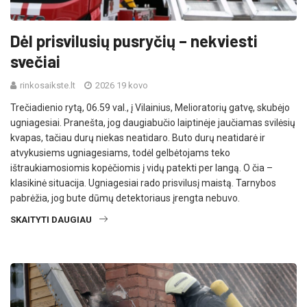
Dėl prisvilusių pusryčių – nekviesti
svečiai
rinkosaikste.lt
2026 19 kovo
Trečiadienio rytą, 06.59 val., į Vilainius, Melioratorių gatvę, skubėjo
ugniagesiai. Pranešta, jog daugiabučio laiptinėje jaučiamas svilėsių
kvapas, tačiau durų niekas neatidaro. Buto durų neatidarė ir
atvykusiems ugniagesiams, todėl gelbėtojams teko
ištraukiamosiomis kopėčiomis į vidų patekti per langą. O čia –
klasikinė situacija. Ugniagesiai rado prisvilusį maistą. Tarnybos
pabrėžia, jog bute dūmų detektoriaus įrengta nebuvo.
SKAITYTI DAUGIAU