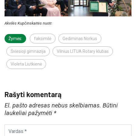
Akvilės Kupčinskaitės nuotr.
Žymės:
faksimilė
Gediminas Norkus
Šviesioji gimnazija
Vilnius LITUA Rotary klubas
Violeta Liutkienė
Rašyti komentarą
El. pašto adresas nebus skelbiamas.
Būtini
laukeliai pažymėti
*