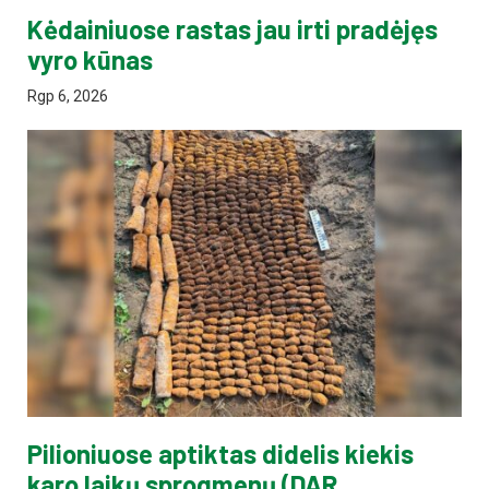
Kėdainiuose rastas jau irti pradėjęs
vyro kūnas
Rgp 6, 2026
Pilioniuose aptiktas didelis kiekis
karo laikų sprogmenų (DAR