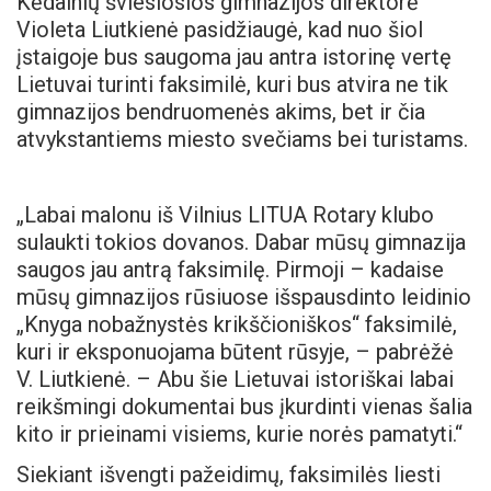
Kėdainių šviesiosios gimnazijos direktorė
Violeta Liutkienė pasidžiaugė, kad nuo šiol
įstaigoje bus saugoma jau antra istorinę vertę
Lietuvai turinti faksimilė, kuri bus atvira ne tik
gimnazijos bendruomenės akims, bet ir čia
atvykstantiems miesto svečiams bei turistams.
„Labai malonu iš Vilnius LITUA Rotary klubo
sulaukti tokios dovanos. Dabar mūsų gimnazija
saugos jau antrą faksimilę. Pirmoji – kadaise
mūsų gimnazijos rūsiuose išspausdinto leidinio
„Knyga nobažnystės krikščioniškos“ faksimilė,
kuri ir eksponuojama būtent rūsyje, – pabrėžė
V. Liutkienė. – Abu šie Lietuvai istoriškai labai
reikšmingi dokumentai bus įkurdinti vienas šalia
kito ir prieinami visiems, kurie norės pamatyti.“
Siekiant išvengti pažeidimų, faksimilės liesti