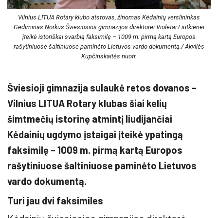
Vilnius LITUA Rotary klubo atstovas, žinomas Kėdainių verslininkas
Gediminas Norkus Šviesiosios gimnazijos direktorei Violetai Liutkienei
įteikė istoriškai svarbią faksimilę – 1009 m. pirmą kartą Europos
rašytiniuose šaltiniuose paminėto Lietuvos vardo dokumentą./ Akvilės
Kupčinskaitės nuotr.
Šviesioji gimnazija sulaukė retos dovanos –
Vilnius LITUA Rotary klubas šiai kelių
šimtmečių istorinę atmintį liudijančiai
Kėdainių ugdymo įstaigai įteikė ypatingą
faksimilę – 1009 m. pirmą kartą Europos
rašytiniuose šaltiniuose paminėto Lietuvos
vardo dokumentą.
Turi jau dvi faksimiles