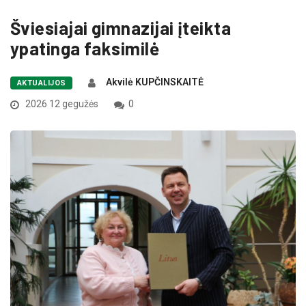
Šviesiajai gimnazijai įteikta
ypatinga faksimilė
Akvilė KUPČINSKAITĖ
AKTUALIJOS
2026 12 gegužės
0