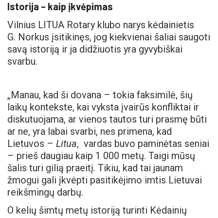
Istorija – kaip įkvėpimas
Vilnius LITUA Rotary klubo narys kėdainietis
G. Norkus įsitikinęs, jog kiekvienai šaliai saugoti
savą istoriją ir ja didžiuotis yra gyvybiškai
svarbu.
„Manau, kad ši dovana – tokia faksimilė, šių
laikų kontekste, kai vyksta įvairūs konfliktai ir
diskutuojama, ar vienos tautos turi prasmę būti
ar ne, yra labai svarbi, nes primena, kad
Lietuvos –
Litua
, vardas buvo paminėtas seniai
– prieš daugiau kaip 1 000 metų. Taigi mūsų
šalis turi gilią praeitį. Tikiu, kad tai jaunam
žmogui gali įkvėpti pasitikėjimo imtis Lietuvai
reikšmingų darbų.
O kelių šimtų metų istoriją turinti Kėdainių