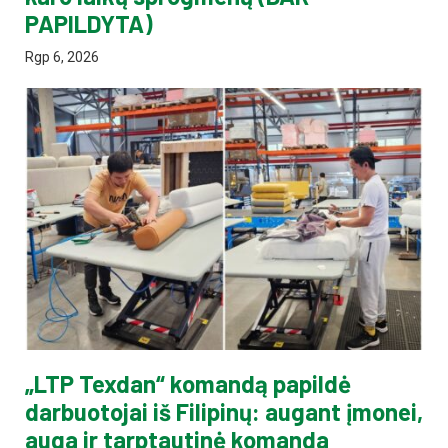
PAPILDYTA)
Rgp 6, 2026
„LTP Texdan“ komandą papildė
darbuotojai iš Filipinų: augant įmonei,
auga ir tarptautinė komanda