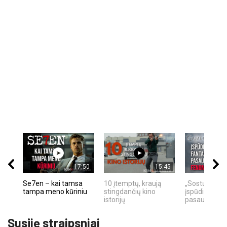
17:50
15:45
Se7en – kai tamsa
10 įtemptų, kraują
„Sostų karai"
tampa meno kūriniu
stingdančių kino
įspūdingas fa
istorijų
pasaulio fe
Susiję straipsniai