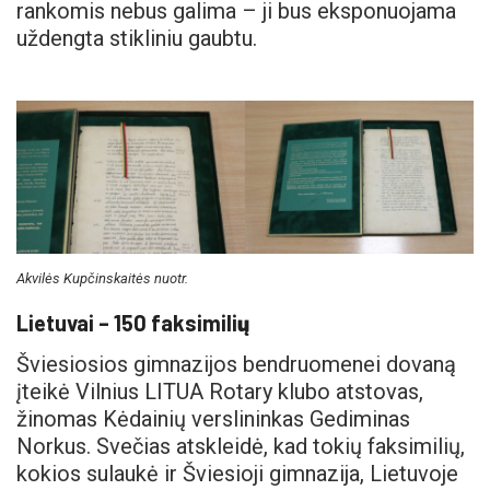
rankomis nebus galima – ji bus eksponuojama
uždengta stikliniu gaubtu.
Akvilės Kupčinskaitės nuotr.
Lietuvai – 150 faksimili
ų
Šviesiosios gimnazijos bendruomenei dovaną
įteikė Vilnius LITUA Rotary klubo atstovas,
žinomas Kėdainių verslininkas Gediminas
Norkus. Svečias atskleidė, kad tokių faksimilių,
kokios sulaukė ir Šviesioji gimnazija, Lietuvoje