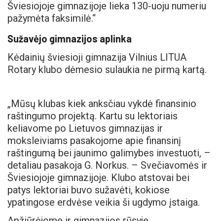
Šviesiojoje gimnazijoje lieka 130-uoju numeriu
pažymėta faksimilė.“
Sužavėjo gimnazijos aplinka
Kėdainių šviesioji gimnazija Vilnius LITUA
Rotary klubo dėmesio sulaukia ne pirmą kartą.
„Mūsų klubas kiek anksčiau vykdė finansinio
raštingumo projektą. Kartu su lektoriais
keliavome po Lietuvos gimnazijas ir
moksleiviams pasakojome apie finansinį
raštingumą bei jaunimo galimybes investuoti, –
detaliau pasakoja G. Norkus. – Svečiavomės ir
Šviesiojoje gimnazijoje. Klubo atstovai bei
patys lektoriai buvo sužavėti, kokiose
ypatingose erdvėse veikia ši ugdymo įstaiga.
Apžiūrėjome ir gimnazijos rūsyje