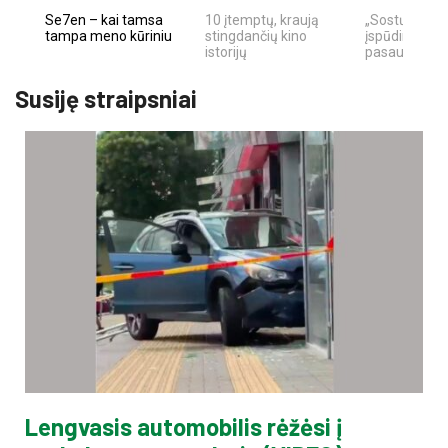
Se7en – kai tamsa
10 įtemptų, kraują
„Sostų karai"
tampa meno kūriniu
stingdančių kino
įspūdingas fa
istorijų
pasaulio fe
Susiję straipsniai
Lengvasis automobilis rėžėsi į