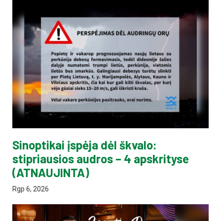
Sinoptikai įspėja dėl škvalo:
stipriausios audros – 4 apskrityse
(ATNAUJINTA)
Rgp 6, 2026