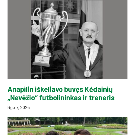
Anapilin iškeliavo buvęs Kėdainių
„Nevėžio“ futbolininkas ir treneris
Rgp 7, 2026