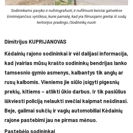
Sodininkams pavyko ir nufotografuoti, ir nufilmuoti keistai gatvelėse
šmirinėjančius vyriškius, kurie pamatę, kad yra filmuojami greitai iš sodų
teritorijos pradingo./Sodininkų nuotr.
Dimitrijus KUPRIJANOVAS
Kėdainių rajono sodininkai ir vėl dalijasi informacija,
kad įvairias mūsų krašto sodininkų bendrijas lanko
tamsesnio gymio asmenys, kalbantys tik anglų ar
rusų kalbomis. Vieniems jie siūlo įsigyti pigesnių
prekių, kitiems – atlikti ūkio darbus. Ir tik pasiūlius
iškviesti policiją nelaukti svečiai kaipmat nešdinasi.
Beje, galimai sukčių ir vagių automobiliai Kėdainių
rajone pastebimi jau ne pirmas mėnuo.
Pastebėjo sodininkai