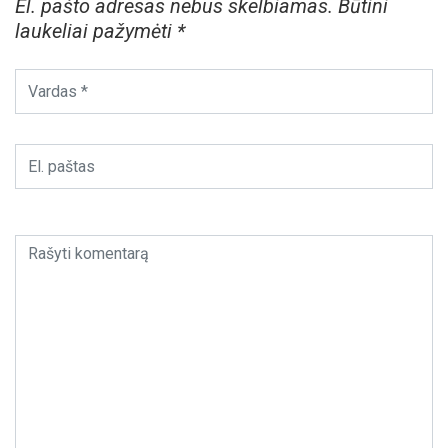
El. pašto adresas nebus skelbiamas.
Būtini
laukeliai pažymėti
*