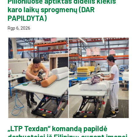
Pilioniuose aptiktas didelis kiekis
karo laikų sprogmenų (DAR
PAPILDYTA)
Rgp 6, 2026
„LTP Texdan“ komandą papildė
darbuotojai iš Filipinų: augant įmonei,