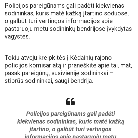
Policijos pareigūnams gali padėti kiekvienas
sodininkas, kuris matė kažką įtartino soduose,
o galbūt turi vertingos informacijos apie
pastaruoju metu sodininkų bendrijose įvykdytas
vagystes.
Tokiu atveju kreipkitės į Kėdainių rajono
policijos komisariatą ir praneškite apie tai, mat,
pasak pareigūnų, susivieniję sodininkai –
stiprūs sodininkai, saugi bendrija.
Policijos pareigūnams gali padėti
kiekvienas sodininkas, kuris matė kažką
įtartino, o galbūt turi vertingos
informacijos apie pastaruoju metu