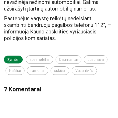
nevažinėja nežinomi automobiliai. Galima
užsirašyti įtartinų automobilių numerius.
Pastebėjus vagystę reikėtų nedelsiant
skambinti bendruoju pagalbos telefonu 112“, –
informuoja Kauno apskrities vyriausiasis
policijos komisariatas.
Žymės:
apsimetėliai
Daumantai
Justinava
Pašiliai
rumunai
sukčiai
Vasariškės
7 Komentarai