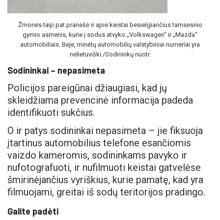
Žmonės taip pat pranešė ir apie keistai besielgiančius tamsesnio
gymio asmenis, kurie į sodus atvyko „Volkswagen“ ir „Mazda“
automobiliais. Beje, minėtų automobilių valstybiniai numeriai yra
nelietuviški./Sodininkų nuotr.
Sodininkai – nepasimeta
Policijos pareigūnai džiaugiasi, kad jų
skleidžiama prevencinė informacija padeda
identifikuoti sukčius.
O ir patys sodininkai nepasimeta – jie fiksuoja
įtartinus automobilius telefone esančiomis
vaizdo kameromis, sodininkams pavyko ir
nufotografuoti, ir nufilmuoti keistai gatvelėse
šmirinėjančius vyriškius, kurie pamatę, kad yra
filmuojami, greitai iš sodų teritorijos pradingo.
Galite padėti