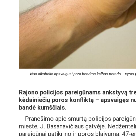
Nuo alkoholio apsvaigusi pora bendros kalbos nerado – vyras p
Rajono policijos pareigūnams ankstyvą tre
kėdainiečių poros konfliktą – apsvaigęs n
bandė kumščiais.
Pranešimo apie smurtą policijos pareigūnai
mieste, J. Basanavičiaus gatvėje. Nedžent
pareigūnai patikrino ir poros blaivumą. 47-e