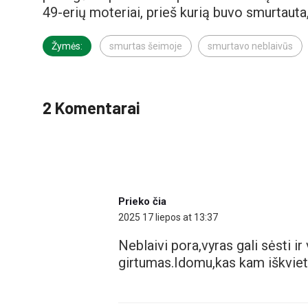
49-erių moteriai, prieš kurią buvo smurtauta
Žymės:
smurtas šeimoje
smurtavo neblaivūs
2 Komentarai
Prieko čia
2025 17 liepos at 13:37
Neblaivi pora,vyras gali sėsti i
girtumas.Idomu,kas kam iškvie