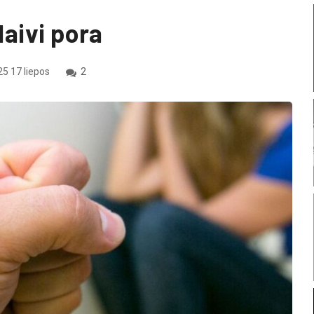
laivi pora
5 17 liepos
2