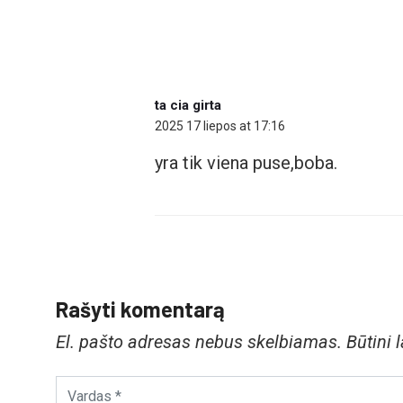
ta cia girta
2025 17 liepos at 17:16
yra tik viena puse,boba.
Rašyti komentarą
El. pašto adresas nebus skelbiamas.
Būtini 