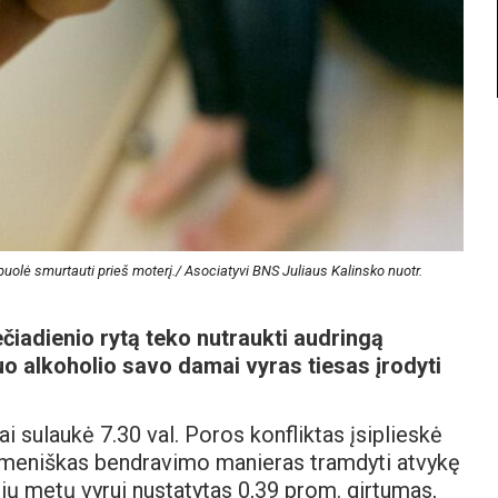
uolė smurtauti prieš moterį./ Asociatyvi BNS Juliaus Kalinsko nuotr.
čiadienio rytą teko nutraukti audringą
uo alkoholio savo damai vyras tiesas įrodyti
 sulaukė 7.30 val. Poros konfliktas įsiplieskė
elmeniškas bendravimo manieras tramdyti atvykę
rių metų vyrui nustatytas 0,39 prom. girtumas,