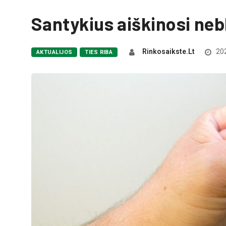
Santykius aiškinosi neb
Rinkosaikste.lt
202
AKTUALIJOS
TIES RIBA