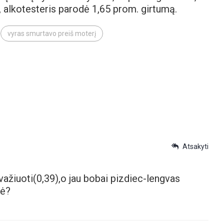
, alkotesteris parodė 1,65 prom. girtumą.
vyras smurtavo preiš moterį
Atsakyti
r važiuoti(0,39),o jau bobai pizdiec-lengvas
tė?