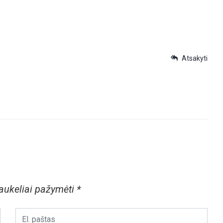
Atsakyti
laukeliai pažymėti
*