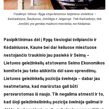
Traukinys Vilnius–Ryga stoja keturiose tarpinėse stotelėse –
Kaišiadoryse, Šiauliuose, Joniškyje ir Jelgavoje. Tiek Kaišiadorys, tiek
Joniškis yra gerokai mažesni miesteliai, nei Kėdainiai.
Pasipiktinimas dėl į Rygą tiesiogiai švilpiančio ir
Kėdainiuose, Kaune bei dar keliuose miestuose
nestojančio traukinio jau pasiekė ir Seimą –
Lietuvos geležinkelių atstovams Seimo Ekonomikos
komitete jau teko aiškintis dėl savo sprendimų.
Lietuvos geležinkelių pozicija švelnėja – dabar jau
neatmetama, kad maršrutas gali būti
persvarstomas iš naujo. Tik negalima atmesti ir to,
kad šioji geležinkelininkų pozicija švelnėja galimai ir