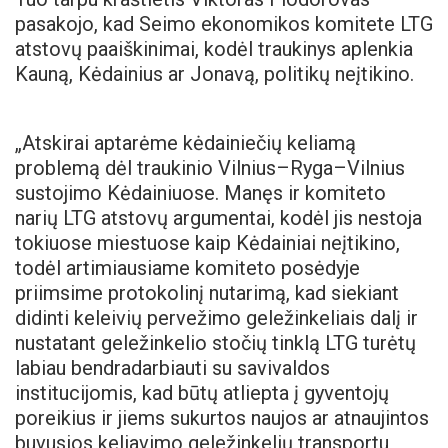
pasakojo, kad Seimo ekonomikos komitete LTG
atstovų paaiškinimai, kodėl traukinys aplenkia
Kauną, Kėdainius ar Jonavą, politikų neįtikino.
„Atskirai aptarėme kėdainiečių keliamą
problemą dėl traukinio Vilnius–Ryga–Vilnius
sustojimo Kėdainiuose. Manęs ir komiteto
narių LTG atstovų argumentai, kodėl jis nestoja
tokiuose miestuose kaip Kėdainiai neįtikino,
todėl artimiausiame komiteto posėdyje
priimsime protokolinį nutarimą, kad siekiant
didinti keleivių pervežimo geležinkeliais dalį ir
nustatant geležinkelio stočių tinklą LTG turėtų
labiau bendradarbiauti su savivaldos
institucijomis, kad būtų atliepta į gyventojų
poreikius ir jiems sukurtos naujos ar atnaujintos
buvusios keliavimo geležinkelių transportu