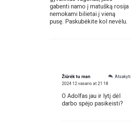
gabenti namo į matušką rosija
nemokami bilietai į vieną
pusę. Paskubėkite kol nevėlu.
Žiūrėk tu man
Atsakyti
2024 12 vasario at 21:18
O Adolfas jau ir lytį dėl
darbo spėjo pasikeisti?