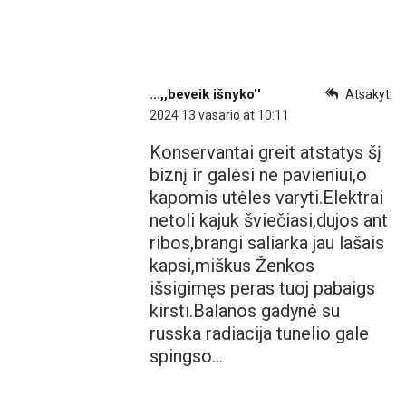
...,,beveik išnyko''
Atsakyti
2024 13 vasario at 10:11
Konservantai greit atstatys šį
biznį ir galėsi ne pavieniui,o
kapomis utėles varyti.Elektrai
netoli kajuk šviečiasi,dujos ant
ribos,brangi saliarka jau lašais
kapsi,miškus Ženkos
išsigimęs peras tuoj pabaigs
kirsti.Balanos gadynė su
russka radiacija tunelio gale
spingso…