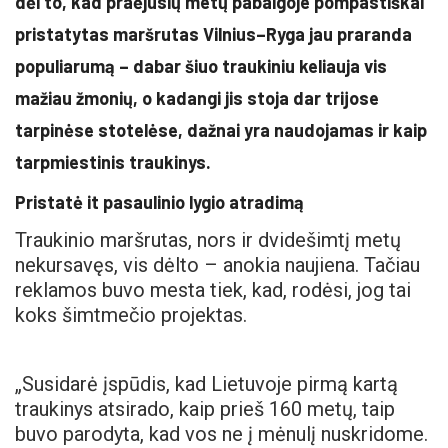
dėl to, kad praėjusių metų pabaigoje pompastiškai
pristatytas maršrutas Vilnius–Ryga jau praranda
populiarumą – dabar šiuo traukiniu keliauja vis
mažiau žmonių, o kadangi jis stoja dar trijose
tarpinėse stotelėse, dažnai yra naudojamas ir kaip
tarpmiestinis traukinys.
Pristatė it pasaulinio lygio atradimą
Traukinio maršrutas, nors ir dvidešimtį metų
nekursavęs, vis dėlto – anokia naujiena. Tačiau
reklamos buvo mesta tiek, kad, rodėsi, jog tai
koks šimtmečio projektas.
„Susidarė įspūdis, kad Lietuvoje pirmą kartą
traukinys atsirado, kaip prieš 160 metų, taip
buvo parodyta, kad vos ne į mėnulį nuskridome.