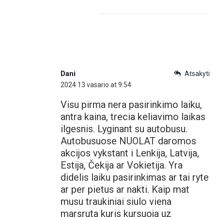
Dani
Atsakyti
2024 13 vasario at 9:54
Visu pirma nera pasirinkimo laiku,
antra kaina, trecia keliavimo laikas
ilgesnis. Lyginant su autobusu.
Autobusuose NUOLAT daromos
akcijos vykstant i Lenkija, Latvija,
Estija, Čekija ar Vokietija. Yra
didelis laiku pasirinkimas ar tai ryte
ar per pietus ar nakti. Kaip mat
musu traukiniai siulo viena
marsruta kuris kursuoja uz