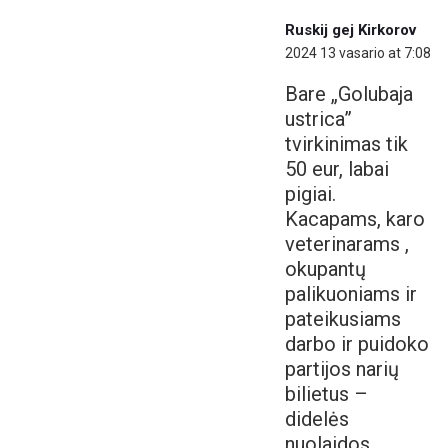
Ruskij gej Kirkorov
2024 13 vasario at 7:08
Bare „Golubaja
ustrica”
tvirkinimas tik
50 eur, labai
pigiai.
Kacapams, karo
veterinarams ,
okupantų
palikuoniams ir
pateikusiams
darbo ir puidoko
partijos narių
bilietus –
didelės
nuolaidos.