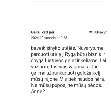
Gaila, kad jau
Atsakyti
2024 13 vasario at 9:23
beveik išnyko utėlės. Nuvarytume
parduoti utėlę į Rygą būtų biznis ir
špyga Lietuvos geležinkeliams. Lai
važiuotų tuščiais vagonais. Dar,
galima užbarikaduoti geležinkelį
mūsų rajone. Vis tiek naudos nėra.
Ne mūsų pupos, ne mūsų bėdos.
Ar ne?