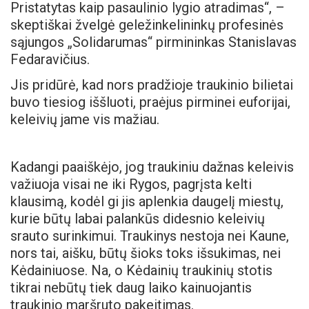
Pristatytas kaip pasaulinio lygio atradimas“, –
skeptiškai žvelgė geležinkelininkų profesinės
sąjungos „Solidarumas“ pirmininkas Stanislavas
Fedaravičius.
Jis pridūrė, kad nors pradžioje traukinio bilietai
buvo tiesiog iššluoti, praėjus pirminei euforijai,
keleivių jame vis mažiau.
Kadangi paaiškėjo, jog traukiniu dažnas keleivis
važiuoja visai ne iki Rygos, pagrįsta kelti
klausimą, kodėl gi jis aplenkia daugelį miestų,
kurie būtų labai palankūs didesnio keleivių
srauto surinkimui. Traukinys nestoja nei Kaune,
nors tai, aišku, būtų šioks toks išsukimas, nei
Kėdainiuose. Na, o Kėdainių traukinių stotis
tikrai nebūtų tiek daug laiko kainuojantis
traukinio maršruto pakeitimas.