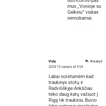
ustricomis-pas
mus ,,Vonioje su
Galkinu” viskas
nemokamai.
Vida
Atsakyti
2024 13 vasario at 9:54
Labai norėtumėm kad
traukinys stotų ir
Radviliškyje.Ankščiau
teko daug katų važiuot Į
Rigą tik traukiniu..Buvio