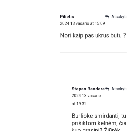
Pilietis
Atsakyti
2024 13 vasario at 15:09
Nori kaip pas ukrus butu ?
Stepan Bandera
Atsakyti
2024 13 vasario
at 19:32
Burlioke smirdanti, tu
prišiktom kelnėm, čia
kuo grasini? Žiūrėk