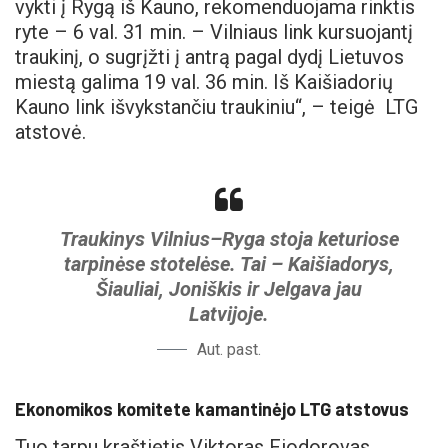
vykti į Rygą iš Kauno, rekomenduojama rinktis
ryte – 6 val. 31 min. – Vilniaus link kursuojantį
traukinį, o sugrįžti į antrą pagal dydį Lietuvos
miestą galima 19 val. 36 min. Iš Kaišiadorių
Kauno link išvykstančiu traukiniu“, – teigė LTG
atstovė.
Traukinys Vilnius–Ryga stoja keturiose
tarpinėse stotelėse. Tai – Kaišiadorys,
Šiauliai, Joniškis ir Jelgava jau
Latvijoje.
Aut. past.
Ekonomikos komitete kamantinėjo LTG atstovus
Tuo tarpu kraštietis Viktoras Fiodorovas