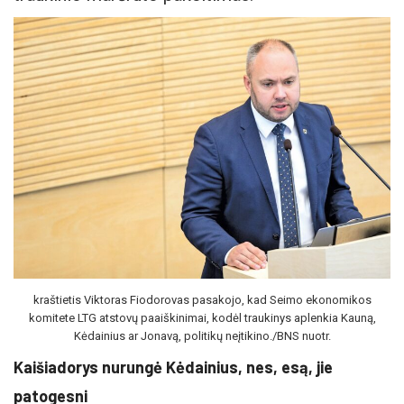
kraštietis Viktoras Fiodorovas pasakojo, kad Seimo ekonomikos
komitete LTG atstovų paaiškinimai, kodėl traukinys aplenkia Kauną,
Kėdainius ar Jonavą, politikų neįtikino./BNS nuotr.
Kaišiadorys nurungė Kėdainius, nes, esą, jie
patogesni