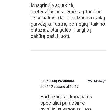
Išnagrinėję agurkinių
pretenzijas,nutarėmė tarptautiniu
reisu paleist dar ir Polzunovo laikų
garvežį,kur aštrių pomėgių Raikino
entuziazistai galės ir anglis į
pakūrą pašufliuoti.
LG bilietų kasininkė
Atsakyti
2024 12 vasario at 19:49
Burliokams ir kacapams
specialiai paruošime
gyvulinius vagonus, juos