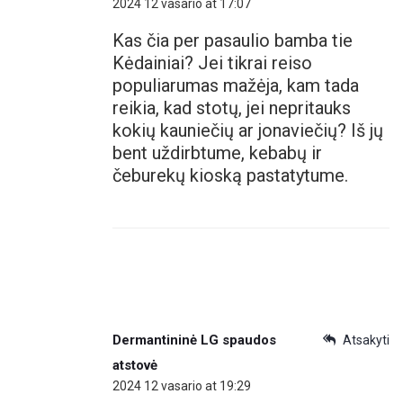
2024 12 vasario at 17:07
Kas čia per pasaulio bamba tie
Kėdainiai? Jei tikrai reiso
populiarumas mažėja, kam tada
reikia, kad stotų, jei nepritauks
kokių kauniečių ar jonaviečių? Iš jų
bent uždirbtume, kebabų ir
čeburekų kioską pastatytume.
Dermantininė LG spaudos
Atsakyti
atstovė
2024 12 vasario at 19:29