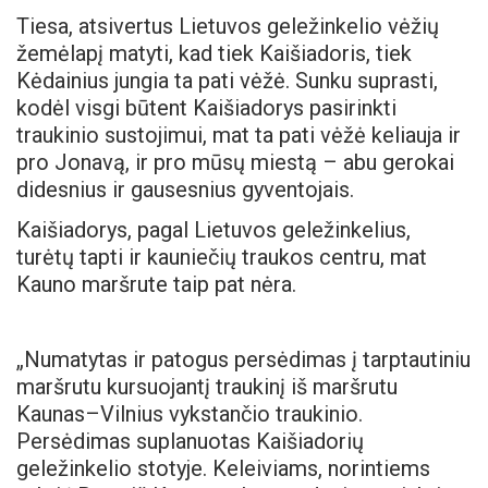
Tiesa, atsivertus Lietuvos geležinkelio vėžių
žemėlapį matyti, kad tiek Kaišiadoris, tiek
Kėdainius jungia ta pati vėžė. Sunku suprasti,
kodėl visgi būtent Kaišiadorys pasirinkti
traukinio sustojimui, mat ta pati vėžė keliauja ir
pro Jonavą, ir pro mūsų miestą – abu gerokai
didesnius ir gausesnius gyventojais.
Kaišiadorys, pagal Lietuvos geležinkelius,
turėtų tapti ir kauniečių traukos centru, mat
Kauno maršrute taip pat nėra.
„Numatytas ir patogus persėdimas į tarptautiniu
maršrutu kursuojantį traukinį iš maršrutu
Kaunas–Vilnius vykstančio traukinio.
Persėdimas suplanuotas Kaišiadorių
geležinkelio stotyje. Keleiviams, norintiems