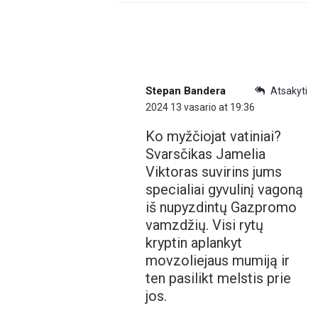
Stepan Bandera
Atsakyti
2024 13 vasario at 19:36
Ko myžčiojat vatiniai?
Svarsčikas Jamelia
Viktoras suvirins jums
specialiai gyvulinį vagoną
iš nupyzdintų Gazpromo
vamzdžių. Visi rytų
kryptin aplankyt
movzoliejaus mumiją ir
ten pasilikt melstis prie
jos.