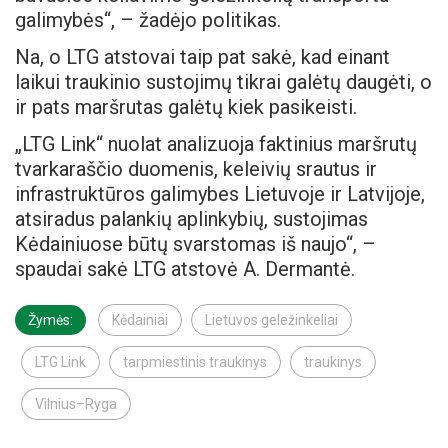
galimybės“, – žadėjo politikas.
Na, o LTG atstovai taip pat sakė, kad einant
laikui traukinio sustojimų tikrai galėtų daugėti, o
ir pats maršrutas galėtų kiek pasikeisti.
„LTG Link“ nuolat analizuoja faktinius maršrutų
tvarkaraščio duomenis, keleivių srautus ir
infrastruktūros galimybes Lietuvoje ir Latvijoje,
atsiradus palankių aplinkybių, sustojimas
Kėdainiuose būtų svarstomas iš naujo“, –
spaudai sakė LTG atstovė A. Dermantė.
Žymės:
Kėdainiai
Lietuvos geležinkeliai
LTG Link
tarpmiestinis traukinys
traukinys
Vilnius–Ryga