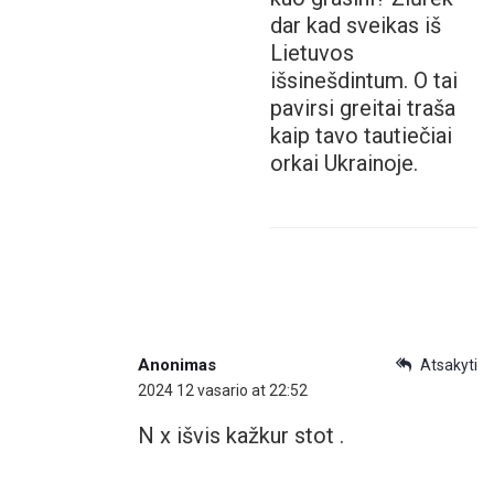
dar kad sveikas iš
Lietuvos
išsinešdintum. O tai
pavirsi greitai traša
kaip tavo tautiečiai
orkai Ukrainoje.
Anonimas
Atsakyti
2024 12 vasario at 22:52
N x išvis kažkur stot .