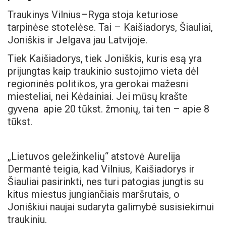
Traukinys Vilnius–Ryga stoja keturiose
tarpinėse stotelėse. Tai – Kaišiadorys, Šiauliai,
Joniškis ir Jelgava jau Latvijoje.
Tiek Kaišiadorys, tiek Joniškis, kuris esą yra
prijungtas kaip traukinio sustojimo vieta dėl
regioninės politikos, yra gerokai mažesni
miesteliai, nei Kėdainiai. Jei mūsų krašte
gyvena apie 20 tūkst. žmonių, tai ten – apie 8
tūkst.
„Lietuvos geležinkelių“ atstovė Aurelija
Dermantė teigia, kad Vilnius, Kaišiadorys ir
Šiauliai pasirinkti, nes turi patogias jungtis su
kitus miestus jungiančiais maršrutais, o
Joniškiui naujai sudaryta galimybė susisiekimui
traukiniu.