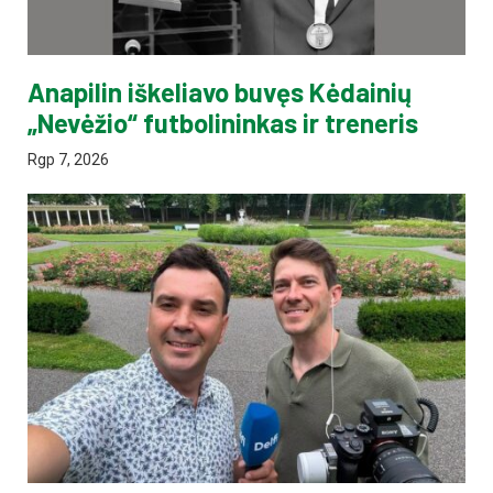
Anapilin iškeliavo buvęs Kėdainių
„Nevėžio“ futbolininkas ir treneris
Rgp 7, 2026