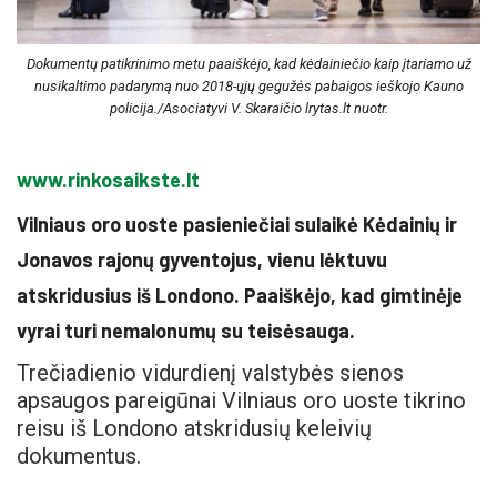
Dokumentų patikrinimo metu paaiškėjo, kad kėdainiečio kaip įtariamo už
nusikaltimo padarymą nuo 2018-ųjų gegužės pabaigos ieškojo Kauno
policija./Asociatyvi V. Skaraičio lrytas.lt nuotr.
www.rinkosaikste.lt
Vilniaus oro uoste pasieniečiai sulaikė Kėdainių ir
Jonavos rajonų gyventojus, vienu lėktuvu
atskridusius iš Londono. Paaiškėjo, kad gimtinėje
vyrai turi nemalonumų su teisėsauga.
Trečiadienio vidurdienį valstybės sienos
apsaugos pareigūnai Vilniaus oro uoste tikrino
reisu iš Londono atskridusių keleivių
dokumentus.