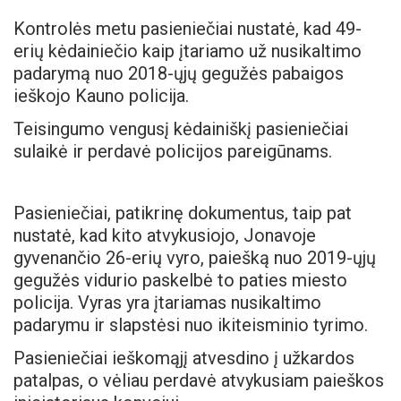
Kontrolės metu pasieniečiai nustatė, kad 49-
erių kėdainiečio kaip įtariamo už nusikaltimo
padarymą nuo 2018-ųjų gegužės pabaigos
ieškojo Kauno policija.
Teisingumo vengusį kėdainiškį pasieniečiai
sulaikė ir perdavė policijos pareigūnams.
Pasieniečiai, patikrinę dokumentus, taip pat
nustatė, kad kito atvykusiojo, Jonavoje
gyvenančio 26-erių vyro, paiešką nuo 2019-ųjų
gegužės vidurio paskelbė to paties miesto
policija. Vyras yra įtariamas nusikaltimo
padarymu ir slapstėsi nuo ikiteisminio tyrimo.
Pasieniečiai ieškomąjį atvesdino į užkardos
patalpas, o vėliau perdavė atvykusiam paieškos