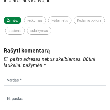
iniciatoriaus konvojui.
Žymės:
ieškomas
kėdainietis
Kėdainių policija
pasienis
sulaikymas
Rašyti komentarą
El. pašto adresas nebus skelbiamas.
Būtini
laukeliai pažymėti
*