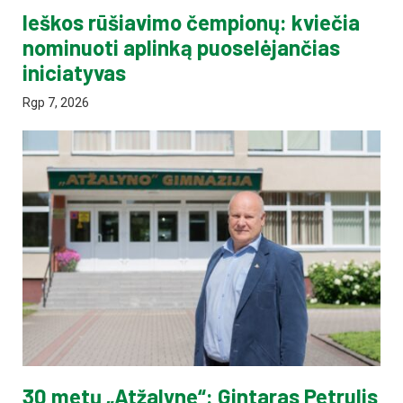
Ieškos rūšiavimo čempionų: kviečia
nominuoti aplinką puoselėjančias
iniciatyvas
Rgp 7, 2026
30 metų „Atžalyne“: Gintaras Petrulis