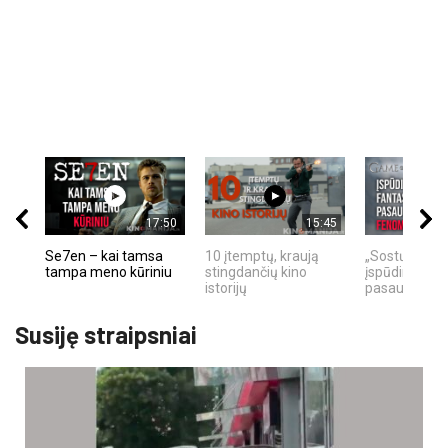
17:50
15:45
Se7en – kai tamsa
10 įtemptų, kraują
„Sostų karai"
tampa meno kūriniu
stingdančių kino
įspūdingas fa
istorijų
pasaulio fe
Susiję straipsniai