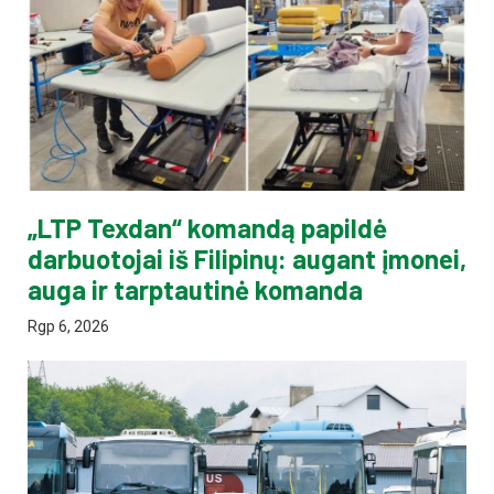
„LTP Texdan“ komandą papildė
darbuotojai iš Filipinų: augant įmonei,
auga ir tarptautinė komanda
Rgp 6, 2026