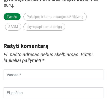
eurų.
Žymės:
Pašalpos ir kompensacijos už šildymą
SADM
skyrė papildomai pinigų
Rašyti komentarą
El. pašto adresas nebus skelbiamas.
Būtini
laukeliai pažymėti
*