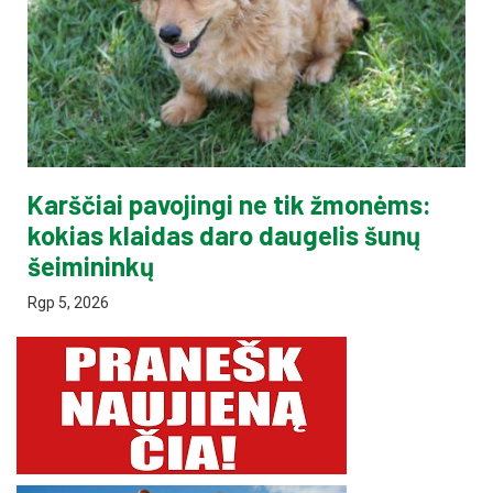
Karščiai pavojingi ne tik žmonėms:
kokias klaidas daro daugelis šunų
šeimininkų
Rgp 5, 2026