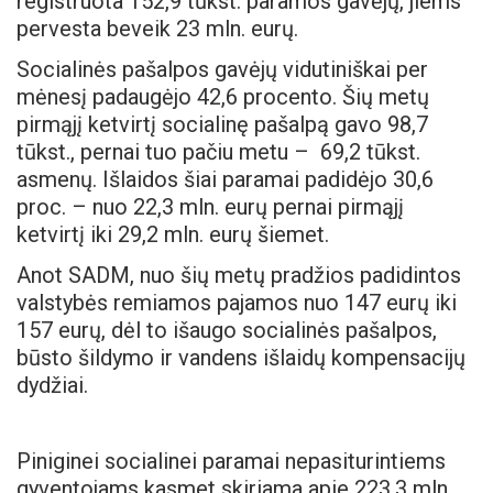
registruota 152,9 tūkst. paramos gavėjų, jiems
pervesta beveik 23 mln. eurų.
Socialinės pašalpos gavėjų vidutiniškai per
mėnesį padaugėjo 42,6 procento. Šių metų
pirmąjį ketvirtį socialinę pašalpą gavo 98,7
tūkst., pernai tuo pačiu metu – 69,2 tūkst.
asmenų. Išlaidos šiai paramai padidėjo 30,6
proc. – nuo 22,3 mln. eurų pernai pirmąjį
ketvirtį iki 29,2 mln. eurų šiemet.
Anot SADM, nuo šių metų pradžios padidintos
valstybės remiamos pajamos nuo 147 eurų iki
157 eurų, dėl to išaugo socialinės pašalpos,
būsto šildymo ir vandens išlaidų kompensacijų
dydžiai.
Piniginei socialinei paramai nepasiturintiems
gyventojams kasmet skiriama apie 223,3 mln.