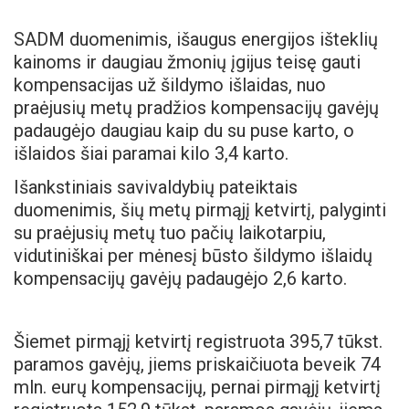
SADM duomenimis, išaugus energijos išteklių
kainoms ir daugiau žmonių įgijus teisę gauti
kompensacijas už šildymo išlaidas, nuo
praėjusių metų pradžios kompensacijų gavėjų
padaugėjo daugiau kaip du su puse karto, o
išlaidos šiai paramai kilo 3,4 karto.
Išankstiniais savivaldybių pateiktais
duomenimis, šių metų pirmąjį ketvirtį, palyginti
su praėjusių metų tuo pačių laikotarpiu,
vidutiniškai per mėnesį būsto šildymo išlaidų
kompensacijų gavėjų padaugėjo 2,6 karto.
Šiemet pirmąjį ketvirtį registruota 395,7 tūkst.
paramos gavėjų, jiems priskaičiuota beveik 74
mln. eurų kompensacijų, pernai pirmąjį ketvirtį