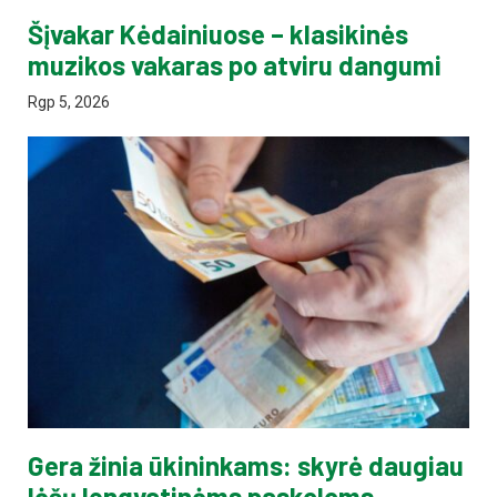
Šįvakar Kėdainiuose – klasikinės
muzikos vakaras po atviru dangumi
Rgp 5, 2026
Gera žinia ūkininkams: skyrė daugiau
lėšų lengvatinėms paskoloms