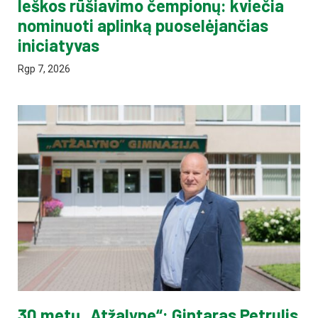
Ieškos rūšiavimo čempionų: kviečia
nominuoti aplinką puoselėjančias
iniciatyvas
Rgp 7, 2026
30 metų „Atžalyne“: Gintaras Petrulis