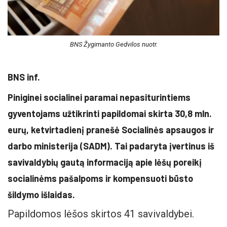
BNS Žygimanto Gedvilos nuotr.
BNS inf.
Piniginei socialinei paramai nepasiturintiems
gyventojams užtikrinti papildomai skirta 30,8 mln.
eurų, ketvirtadienį pranešė Socialinės apsaugos ir
darbo ministerija (SADM). Tai padaryta įvertinus iš
savivaldybių gautą informaciją apie lėšų poreikį
socialinėms pašalpoms ir kompensuoti būsto
šildymo išlaidas.
Papildomos lėšos skirtos 41 savivaldybei.