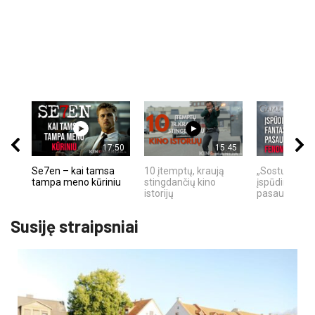
17:50
15:45
Se7en – kai tamsa
10 įtemptų, kraują
„Sostų karai"
tampa meno kūriniu
stingdančių kino
įspūdingas fa
istorijų
pasaulio fe
Susiję straipsniai