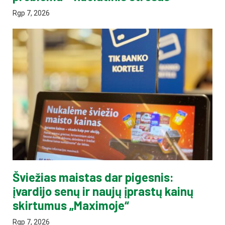
Rgp 7, 2026
Šviežias maistas dar pigesnis:
įvardijo senų ir naujų įprastų kainų
skirtumus „Maximoje“
Rgp 7, 2026