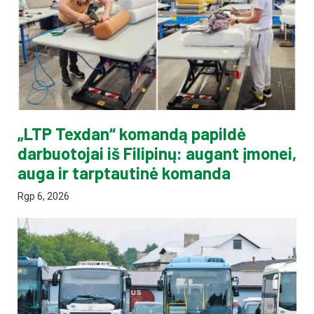
„LTP Texdan“ komandą papildė
darbuotojai iš Filipinų: augant įmonei,
auga ir tarptautinė komanda
Rgp 6, 2026