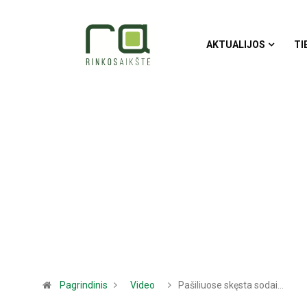
AKTUALIJOS
TI
Pagrindinis
Video
Pašiliuose skęsta sodai…