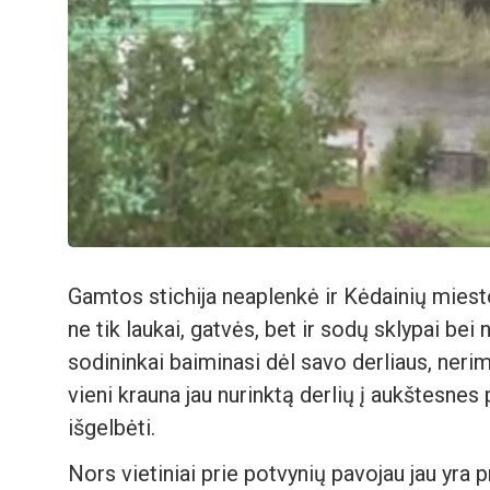
Gamtos stichija neaplenkė ir Kėdainių miest
ne tik laukai, gatvės, bet ir sodų sklypai bei
sodininkai baiminasi dėl savo derliaus, neri
vieni krauna jau nurinktą derlių į aukštesnes p
išgelbėti.
Nors vietiniai prie potvynių pavojau jau yra p