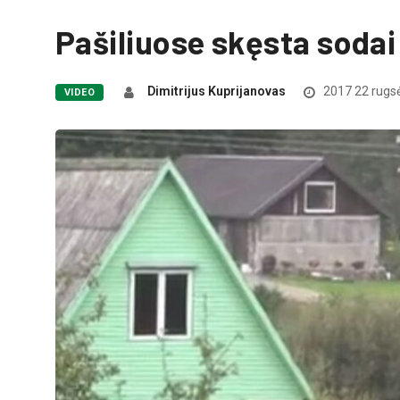
Pašiliuose skęsta sodai
Dimitrijus Kuprijanovas
2017 22 rugs
VIDEO