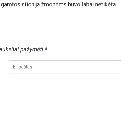
ši gamtos stichija žmonėms buvo labai netikėta.
laukeliai pažymėti
*