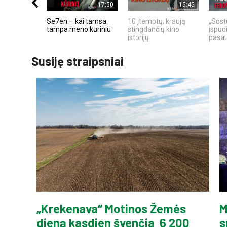
17:50
15:45
Se7en – kai tamsa
10 įtemptų, kraują
„Sostų
tampa meno kūriniu
stingdančių kino
įspūd
istorijų
pasa
Susiję straipsniai
„Krekenava“ Motinos Žemės
M
dieną kasdien švenčia 6 200
s