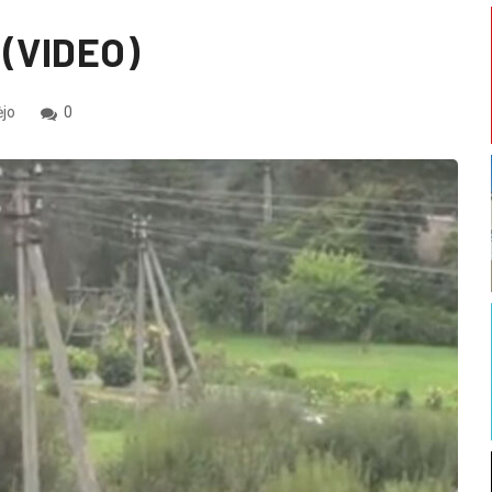
 (VIDEO)
ėjo
0