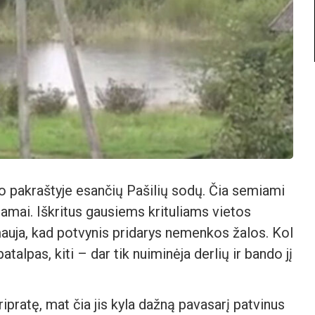
o pakraštyje esančių Pašilių sodų. Čia semiami
 namai. Iškritus gausiems krituliams vietos
mauja, kad potvynis pridarys nemenkos žalos. Kol
atalpas, kiti – dar tik nuiminėja derlių ir bando jį
ripratę, mat čia jis kyla dažną pavasarį patvinus