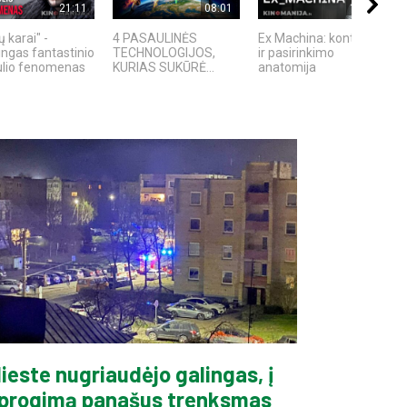
21:11
08:01
18:13
 karai" -
4 PASAULINĖS
Ex Machina: kontrolės
ingas fantastinio
TECHNOLOGIJOS,
ir pasirinkimo
ulio fenomenas
KURIAS SUKŪRĖ...
anatomija
ieste nugriaudėjo galingas, į
progimą panašus trenksmas