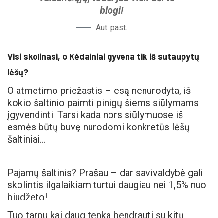
blogi!
Aut. past.
Visi skolinasi, o Kėdainiai gyvena tik iš sutaupytų
lėšų?
O atmetimo priežastis – esą nenurodyta, iš
kokio šaltinio paimti pinigų šiems siūlymams
įgyvendinti. Tarsi kada nors siūlymuose iš
esmės būtų buvę nurodomi konkretūs lėšų
šaltiniai…
Pajamų šaltinis? Prašau – dar savivaldybė gali
skolintis ilgalaikiam turtui daugiau nei 1,5% nuo
biudžeto!
Tuo tarpu kai daug tenka bendrauti su kitų