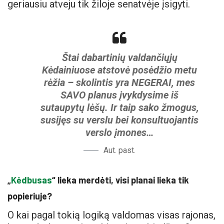
geriausiu atveju tik žiloje senatvėje įsigyti.
Štai dabartinių valdančiųjų
Kėdainiuose atstovė posėdžio metu
rėžia – skolintis yra NEGERAI, mes
SAVO planus įvykdysime iš
sutaupytų lėšų. Ir taip sako žmogus,
susijęs su verslu bei konsultuojantis
verslo įmones…
Aut. past.
„
Kėdbusas
“ lieka merdėti, visi planai lieka tik
popieriuje?
O kai pagal tokią logiką valdomas visas rajonas,