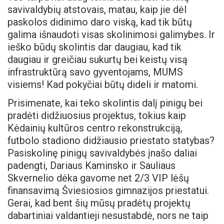
savivaldybių atstovais, matau, kaip jie dėl
paskolos didinimo daro viską, kad tik būtų
galima išnaudoti visas skolinimosi galimybes. Ir
ieško būdų skolintis dar daugiau, kad tik
daugiau ir greičiau sukurtų bei keistų visą
infrastruktūrą savo gyventojams, MUMS
visiems! Kad pokyčiai būtų dideli ir matomi.
Prisimenate, kai teko skolintis dalį pinigų bei
pradėti didžiuosius projektus, tokius kaip
Kėdainių kultūros centro rekonstrukciją,
futbolo stadiono didžiausio priestato statybas?
Pasiskolinę pinigų savivaldybės įnašo daliai
padengti, Dariaus Kaminsko ir Sauliaus
Skvernelio dėka gavome net 2/3 VIP lėšų
finansavimą Šviesiosios gimnazijos priestatui.
Gerai, kad bent šių mūsų pradėtų projektų
dabartiniai valdantieji nesustabdė, nors ne taip