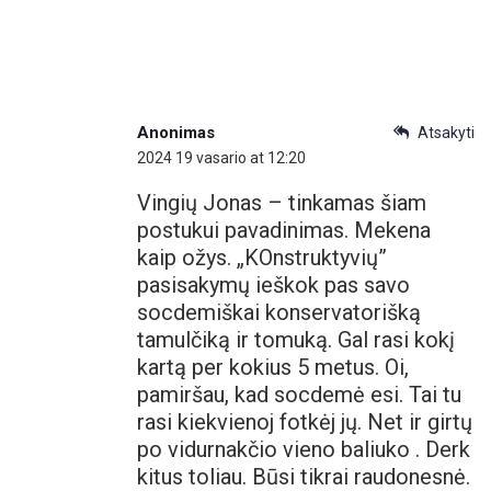
Anonimas
Atsakyti
2024 19 vasario at 12:20
Vingių Jonas – tinkamas šiam
postukui pavadinimas. Mekena
kaip ožys. „KOnstruktyvių”
pasisakymų ieškok pas savo
socdemiškai konservatorišką
tamulčiką ir tomuką. Gal rasi kokį
kartą per kokius 5 metus. Oi,
pamiršau, kad socdemė esi. Tai tu
rasi kiekvienoj fotkėj jų. Net ir girtų
po vidurnakčio vieno baliuko . Derk
kitus toliau. Būsi tikrai raudonesnė.