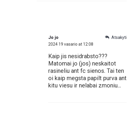
Jo jo
Atsakyti
2024 19 vasario at 12:08
Kaip jis nesidrabsto???
Matomai jo (jos) neskaitot
rasineliu ant fc sienos. Tai ten
oi kaip megsta papilt purva ant
kitu viesu ir nelabai zmoniu…