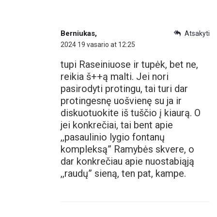
Berniukas,
Atsakyti
2024 19 vasario at 12:25
tupi Raseiniuose ir tupėk, bet ne,
reikia š++ą malti. Jei nori
pasirodyti protingu, tai turi dar
protingesnę uošvienę su ja ir
diskuotuokite iš tuščio į kiaurą. O
jei konkrečiai, tai bent apie
,,pasaulinio lygio fontanų
kompleksą” Ramybės skvere, o
dar konkrečiau apie nuostabiąją
,,raudų” sieną, ten pat, kampe.