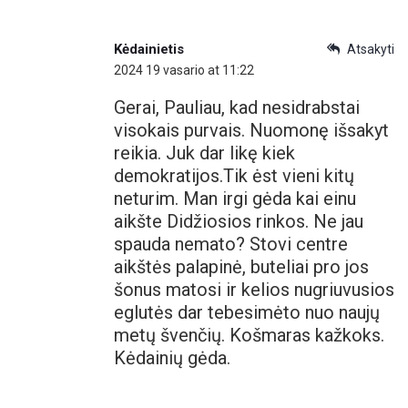
Kėdainietis
Atsakyti
2024 19 vasario at 11:22
Gerai, Pauliau, kad nesidrabstai
visokais purvais. Nuomonę išsakyt
reikia. Juk dar likę kiek
demokratijos.Tik ėst vieni kitų
neturim. Man irgi gėda kai einu
aikšte Didžiosios rinkos. Ne jau
spauda nemato? Stovi centre
aikštės palapinė, buteliai pro jos
šonus matosi ir kelios nugriuvusios
eglutės dar tebesimėto nuo naujų
metų švenčių. Košmaras kažkoks.
Kėdainių gėda.