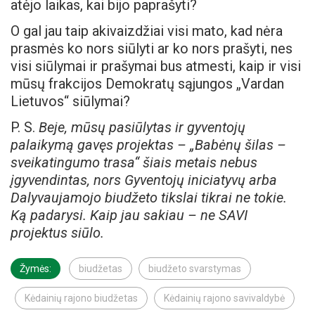
atėjo laikas, kai bijo paprašyti?
O gal jau taip akivaizdžiai visi mato, kad nėra
prasmės ko nors siūlyti ar ko nors prašyti, nes
visi siūlymai ir prašymai bus atmesti, kaip ir visi
mūsų frakcijos Demokratų sąjungos „Vardan
Lietuvos“ siūlymai?
P. S.
Beje, mūsų pasiūlytas ir gyventojų
palaikymą gavęs projektas – „Babėnų šilas –
sveikatingumo trasa“ šiais metais nebus
įgyvendintas, nors Gyventojų iniciatyvų arba
Dalyvaujamojo biudžeto tikslai tikrai ne tokie.
Ką padarysi. Kaip jau sakiau – ne SAVI
projektus siūlo.
Žymės:
biudžetas
biudžeto svarstymas
Kėdainių rajono biudžetas
Kėdainių rajono savivaldybė