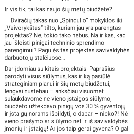
Ir vis tik, tai kas naujo šių metų biudžete?
Dviračių takas nuo „Spindulio“ mokyklos iki
„Vaivorykštės“ tilto, kuriam jau yra parengtas
projektas? Ne, tokio tako nebus. Na ir kas, kad
jau išleisti pinigai techninio sprendimo
parengimui? Pagulės tas projektas savivaldybės
darbuotojų stalčiuose…
Dar įdomiau su kitais projektais. Paprašius
parodyti visus siūlymus, kas ir ką pasiūlė
strateginiam planui ir šių metų biudžetui,
lengvai nustebau – anksčiau visuomet
sulaukdavome ne vieno įstaigos siūlymo,
biudžeto užtekdavo pinigų vos 30 % gyventojų
ir įstaigų norams išpildyti, o dabar – nieko?! Nė
vieno prašymo ar siūlymo net ir iš savivaldybės
įmonių ir įstaigų! Ar jos taip gerai gyvena? O gal