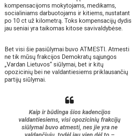
kompensacijoms mokytojams, medikams,
socialiniams darbuotojams ir kitiems, nustatant
po 10 ct už kilometrą. Toks kompensacijų dydis
jau seniai yra taikomas kitose savivaldybėse.
Bet visi šie pasiūlymai buvo ATMESTI. Atmesti
ne tik mūsų frakcijos Demokratų sąjungos
„Vardan Lietuvos“ siūlymai, bet ir kitų
opozicinių bei ne valdantiesiems priklausančių
partijų siūlymai.
Kaip ir būdinga šios kadencijos
valdantiesiems, visi opozicinių frakcijų
siūlymai buvo atmesti, nes jie yra ne
valdančiųjų, todėl jau vien dėl to –