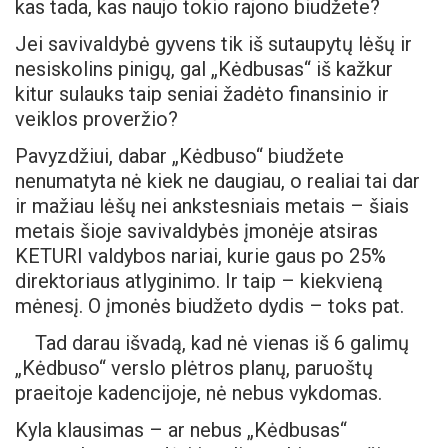
kas tada, kas naujo tokio rajono biudžete?
Jei savivaldybė gyvens tik iš sutaupytų lėšų ir
nesiskolins pinigų, gal „Kėdbusas“ iš kažkur
kitur sulauks taip seniai žadėto finansinio ir
veiklos proveržio?
Pavyzdžiui, dabar „Kėdbuso“ biudžete
nenumatyta nė kiek ne daugiau, o realiai tai dar
ir mažiau lėšų nei ankstesniais metais – šiais
metais šioje savivaldybės įmonėje atsiras
KETURI valdybos nariai, kurie gaus po 25%
direktoriaus atlyginimo. Ir taip – kiekvieną
mėnesį. O įmonės biudžeto dydis – toks pat.
Tad darau išvadą, kad nė vienas iš 6 galimų
„Kėdbuso“ verslo plėtros planų, paruoštų
praeitoje kadencijoje, nė nebus vykdomas.
Kyla klausimas – ar nebus „Kėdbusas“