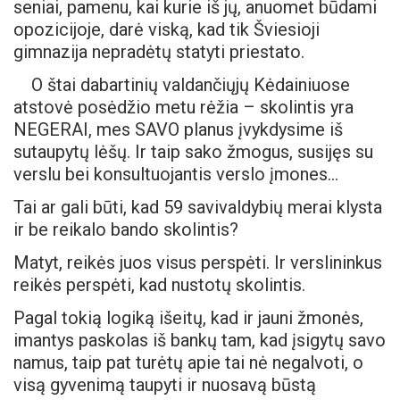
seniai, pamenu, kai kurie iš jų, anuomet būdami
opozicijoje, darė viską, kad tik Šviesioji
gimnazija nepradėtų statyti priestato.
O štai dabartinių valdančiųjų Kėdainiuose
atstovė posėdžio metu rėžia – skolintis yra
NEGERAI, mes SAVO planus įvykdysime iš
sutaupytų lėšų. Ir taip sako žmogus, susijęs su
verslu bei konsultuojantis verslo įmones…
Tai ar gali būti, kad 59 savivaldybių merai klysta
ir be reikalo bando skolintis?
Matyt, reikės juos visus perspėti. Ir verslininkus
reikės perspėti, kad nustotų skolintis.
Pagal tokią logiką išeitų, kad ir jauni žmonės,
imantys paskolas iš bankų tam, kad įsigytų savo
namus, taip pat turėtų apie tai nė negalvoti, o
visą gyvenimą taupyti ir nuosavą būstą