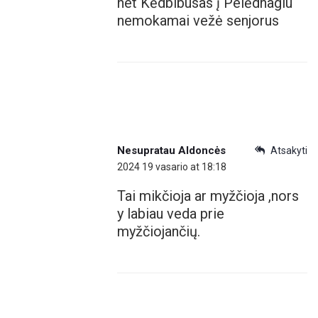
net Kėdbibusas į Pelėdnagiu
nemokamai vežė senjorus
Nesupratau Aldoncės
Atsakyti
2024 19 vasario at 18:18
Tai mikčioja ar myžčioja ,nors
y labiau veda prie
myžčiojančių.