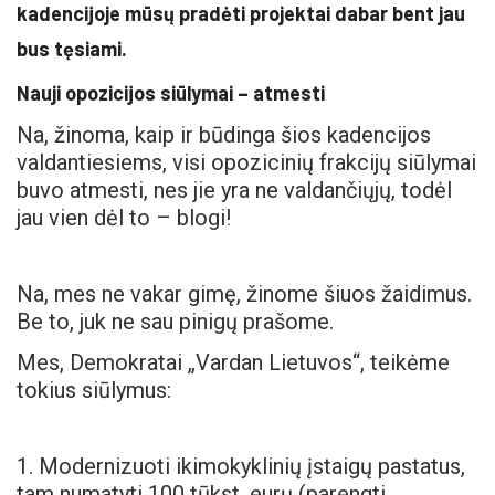
kadencijoje mūsų pradėti projektai dabar bent jau
bus tęsiami.
Nauji opozicijos siūlymai – atmesti
Na, žinoma, kaip ir būdinga šios kadencijos
valdantiesiems, visi opozicinių frakcijų siūlymai
buvo atmesti, nes jie yra ne valdančiųjų, todėl
jau vien dėl to – blogi!
Na, mes ne vakar gimę, žinome šiuos žaidimus.
Be to, juk ne sau pinigų prašome.
Mes, Demokratai „Vardan Lietuvos“, teikėme
tokius siūlymus:
1. Modernizuoti ikimokyklinių įstaigų pastatus,
tam numatyti 100 tūkst. eurų (parengti