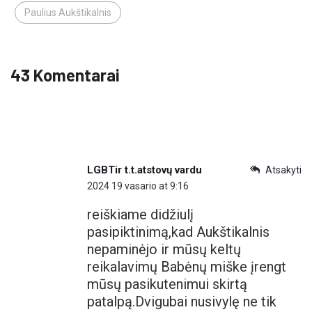
Paulius Aukštikalnis
43 Komentarai
LGBTir t.t.atstovų vardu
Atsakyti
2024 19 vasario at 9:16
reiškiame didžiulį
pasipiktinimą,kad Aukštikalnis
nepaminėjo ir mūsų keltų
reikalavimų Babėnų miške įrengt
mūsų pasikutenimui skirtą
patalpą.Dvigubai nusivylę ne tik