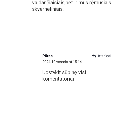
valdančiaisiais,bet ir mus rėmusiais
skverneliniais.
Pũras
Atsakyti
2024 19 vasario at 15:14
Uostykit sūbinę visi
komentatoriai