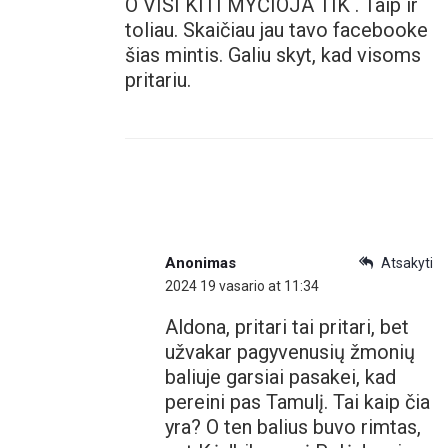
O VISI KITI MYČIOJA TIK . Taip ir
toliau. Skaičiau jau tavo facebooke
šias mintis. Galiu skyt, kad visoms
pritariu.
Anonimas
Atsakyti
2024 19 vasario at 11:34
Aldona, pritari tai pritari, bet
užvakar pagyvenusių žmonių
baliuje garsiai pasakei, kad
pereini pas Tamulį. Tai kaip čia
yra? O ten balius buvo rimtas,