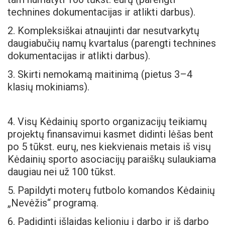
technines dokumentacijas ir atlikti darbus).
2. Kompleksiškai atnaujinti dar nesutvarkytų
daugiabučių namų kvartalus (parengti technines
dokumentacijas ir atlikti darbus).
3. Skirti nemokamą maitinimą (pietus 3–4
klasių mokiniams).
4. Visų Kėdainių sporto organizacijų teikiamų
projektų finansavimui kasmet didinti lėšas bent
po 5 tūkst. eurų, nes kiekvienais metais iš visų
Kėdainių sporto asociacijų paraiškų sulaukiama
daugiau nei už 100 tūkst.
5. Papildyti moterų futbolo komandos Kėdainių
„Nevėžis“ programą.
6. Padidinti išlaidas kelionių į darbo ir iš darbo