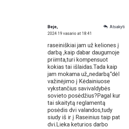
Beje,
Atsakyti
2024 19 vasario at 18:41
raseiniškiai jam už keliones į
darbą ,kaip dabar daugumoje
priimta,turi kompensuot
kokias tai išlaidas.Tada kaip
jam mokama už,,nedarbą”dėl
važinėjimo į Kėdainiuose
vykstančius savivaldybės
sovieto posėdžius?Pagal kur
tai skaitytą reglamentą
posėdis dvi valandos,tudy
siudy iš ir į Raseinius taip pat
dvi.Lieka keturios darbo