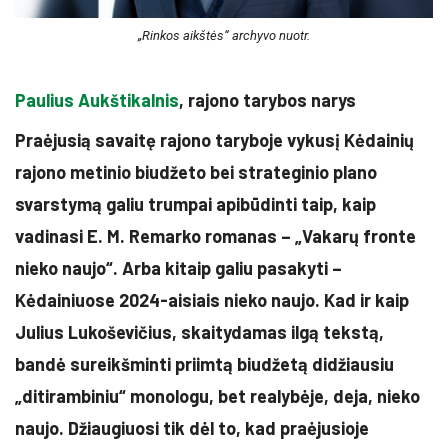
„Rinkos aikštės“ archyvo nuotr.
Paulius Aukštikalnis
, rajono tarybos narys
Praėjusią savaitę rajono taryboje vykusį Kėdainių
rajono metinio biudžeto bei strateginio plano
svarstymą galiu trumpai apibūdinti taip, kaip
vadinasi E. M. Remarko romanas – „Vakarų fronte
nieko naujo“. Arba kitaip galiu pasakyti –
Kėdainiuose 2024-aisiais nieko naujo. Kad ir kaip
Julius Lukoševičius, skaitydamas ilgą tekstą,
bandė sureikšminti priimtą biudžetą didžiausiu
„ditirambiniu“ monologu, bet realybėje, deja, nieko
naujo. Džiaugiuosi tik dėl to, kad praėjusioje