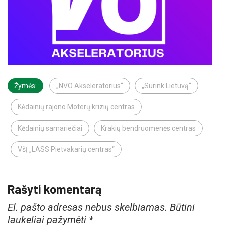
Žymės:
„NVO Akseleratorius“
„Surink Lietuvą“
Kėdainių rajono Moterų krizių centras
Kėdainių samariečiai
Krakių bendruomenės centras
VšĮ „LASS Pietvakarių centras“
Rašyti komentarą
El. pašto adresas nebus skelbiamas.
Būtini
laukeliai pažymėti
*