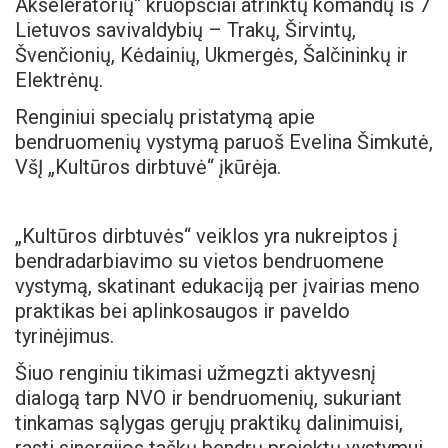
Akseleratorių“ kruopščiai atrinktų komandų iš 7
Lietuvos savivaldybių – Trakų, Širvintų,
Švenčionių, Kėdainių, Ukmergės, Šalčininkų ir
Elektrėnų.
Renginiui specialų pristatymą apie
bendruomenių vystymą paruoš Evelina Šimkutė,
VšĮ „Kultūros dirbtuvė“ įkūrėja.
„Kultūros dirbtuvės“ veiklos yra nukreiptos į
bendradarbiavimo su vietos bendruomene
vystymą, skatinant edukaciją per įvairias meno
praktikas bei aplinkosaugos ir paveldo
tyrinėjimus.
Šiuo renginiu tikimasi užmegzti aktyvesnį
dialogą tarp NVO ir bendruomenių, sukuriant
tinkamas sąlygas gerųjų praktikų dalinimuisi,