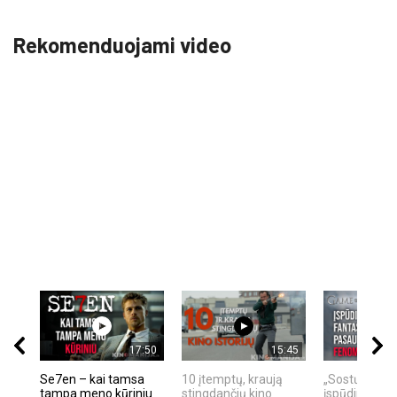
Rekomenduojami video
17:50
15:45
Se7en – kai tamsa
10 įtemptų, kraują
„Sostų karai"
tampa meno kūriniu
stingdančių kino
įspūdingas fa