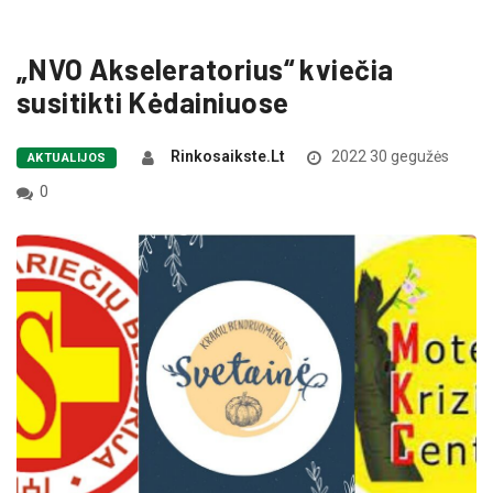
„NVO Akseleratorius“ kviečia
susitikti Kėdainiuose
Rinkosaikste.lt
2022 30 gegužės
AKTUALIJOS
0