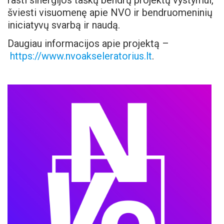
rasti sinergijos taškų bendrų projektų vystymui,
šviesti visuomenę apie NVO ir bendruomeninių
iniciatyvų svarbą ir naudą.
Daugiau informacijos apie projektą –
https://www.nvoakseleratorius.lt
.