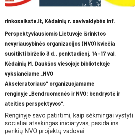
rinkosaikste.lt, Kėdainių r. savivaldybės inf.
Perspektyviausiomis Lietuvoje išrinktos
nevyriausybinės organizacijos (NVO) kviečia
susitikti birželio 3 d., penktadienį, 14–17 val.
Kėdainių M. Daukšos viešojoje bibliotekoje
vyksiančiame „NVO
Akseleratoriaus“ organizuojamame
renginyje „Bendruomenės ir NVO: bendrystė ir
ateities perspektyvos“.
Renginyje savo patirtimi, kaip sėkmingai vystyti
socialiai atsakingas iniciatyvas, pasidalins
penkių NVO projektų vadovai: