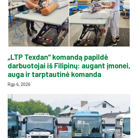
„LTP Texdan“ komandą papildė
darbuotojai iš Filipinų: augant įmonei,
auga ir tarptautinė komanda
Rgp 6, 2026