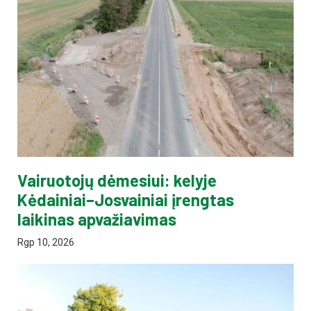
Vairuotojų dėmesiui: kelyje
Kėdainiai–Josvainiai įrengtas
laikinas apvažiavimas
Rgp 10, 2026