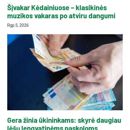
Šįvakar Kėdainiuose – klasikinės
muzikos vakaras po atviru dangumi
Rgp 5, 2026
Gera žinia ūkininkams: skyrė daugiau
lėšų lengvatinėms paskoloms