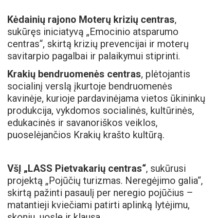
Kėdainių rajono Moterų krizių centras
,
sukūręs iniciatyvą „Emocinio atsparumo
centras“, skirtą krizių prevencijai ir moterų
savitarpio pagalbai ir palaikymui stiprinti.
Krakių bendruomenės centras
, plėtojantis
socialinį verslą įkurtoje bendruomenės
kavinėje, kurioje pardavinėjama vietos ūkininkų
produkcija, vykdomos socialinės, kultūrinės,
edukacinės ir savanoriškos veiklos,
puoselėjančios Krakių krašto kultūrą.
VšĮ „LASS Pietvakarių centras“
, sukūrusi
projektą „Pojūčių turizmas. Neregėjimo galia“,
skirtą pažinti pasaulį per neregio pojūčius –
matantieji kviečiami patirti aplinką lytėjimu,
skoniu, uosle ir klausa.