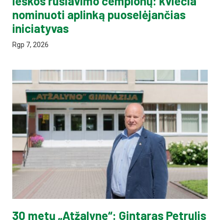
Ieškos rūšiavimo čempionų: kviečia
nominuoti aplinką puoselėjančias
iniciatyvas
Rgp 7, 2026
30 metų „Atžalyne“: Gintaras Petrulis