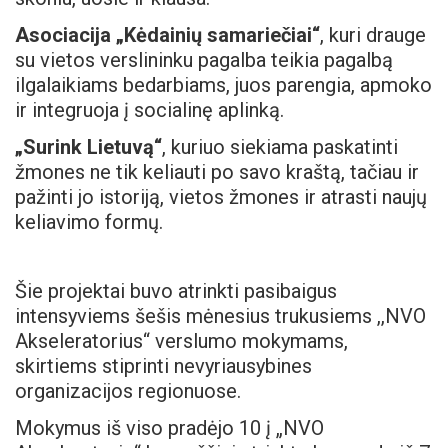
Asociacija „Kėdainių samariečiai“
, kuri drauge
su vietos verslininku pagalba teikia pagalbą
ilgalaikiams bedarbiams, juos parengia, apmoko
ir integruoja į socialinę aplinką.
„Surink Lietuvą“
, kuriuo siekiama paskatinti
žmones ne tik keliauti po savo kraštą, tačiau ir
pažinti jo istoriją, vietos žmones ir atrasti naujų
keliavimo formų.
Šie projektai buvo atrinkti pasibaigus
intensyviems šešis mėnesius trukusiems ,,NVO
Akseleratorius“ verslumo mokymams,
skirtiems stiprinti nevyriausybines
organizacijos regionuose.
Mokymus iš viso pradėjo 10 į „NVO