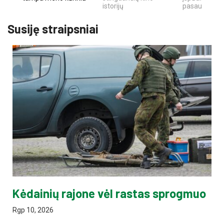
istorijų
pasaulio fe
Susiję straipsniai
Kėdainių rajone vėl rastas sprogmuo
Rgp 10, 2026