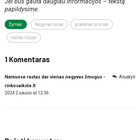
Jei bus gauta daugiau informacijos – tekstą
papildysime.
Žymės:
Negyvas vyras
pradėtas tyrimas
rastas rūsyje
1 Komentaras
Namuose rastas dar vienas negyvas žmogus -
Atsakyti
rinkosaikste.lt
2024 2 sausio at 12:36