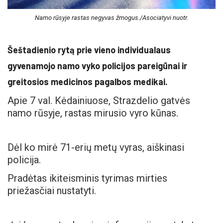
Namo rūsyje rastas negyvas žmogus./Asociatyvi nuotr.
Šeštadienio rytą prie vieno individualaus
gyvenamojo namo vyko policijos pareigūnai ir
greitosios medicinos pagalbos medikai.
Apie 7 val. Kėdainiuose, Strazdelio gatvės
namo rūsyje, rastas mirusio vyro kūnas.
Dėl ko mirė 71-erių metų vyras, aiškinasi
policija.
Pradėtas ikiteisminis tyrimas mirties
priežasčiai nustatyti.