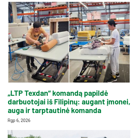
„LTP Texdan“ komandą papildė
darbuotojai iš Filipinų: augant įmonei,
auga ir tarptautinė komanda
Rgp 6, 2026