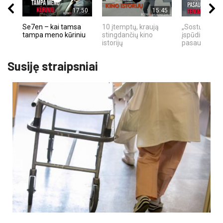
17:50
15:45
Se7en – kai tamsa
10 įtemptų, kraują
„Sostų karai"
tampa meno kūriniu
stingdančių kino
įspūdingas fa
istorijų
pasaulio fe
Susiję straipsniai