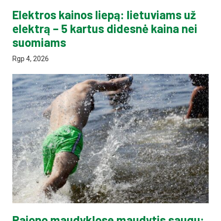
Elektros kainos liepą: lietuviams už
elektrą – 5 kartus didesnė kaina nei
suomiams
Rgp 4, 2026
Rajono maudyklose maudytis saugu: