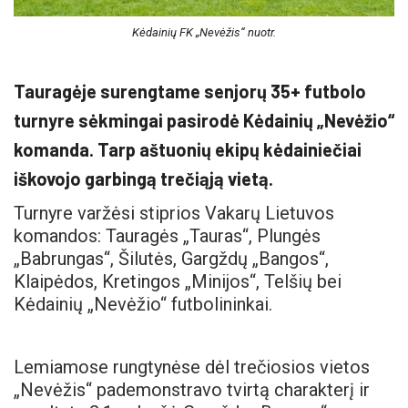
Kėdainių FK „Nevėžis“ nuotr.
Tauragėje surengtame senjorų 35+ futbolo
turnyre sėkmingai pasirodė Kėdainių „Nevėžio“
komanda. Tarp aštuonių ekipų kėdainiečiai
iškovojo garbingą trečiąją vietą.
Turnyre varžėsi stiprios Vakarų Lietuvos
komandos: Tauragės „Tauras“, Plungės
„Babrungas“, Šilutės, Gargždų „Bangos“,
Klaipėdos, Kretingos „Minijos“, Telšių bei
Kėdainių „Nevėžio“ futbolininkai.
Lemiamose rungtynėse dėl trečiosios vietos
„Nevėžis“ pademonstravo tvirtą charakterį ir