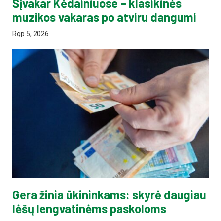
Šįvakar Kėdainiuose – klasikinės
muzikos vakaras po atviru dangumi
Rgp 5, 2026
Gera žinia ūkininkams: skyrė daugiau
lėšų lengvatinėms paskoloms