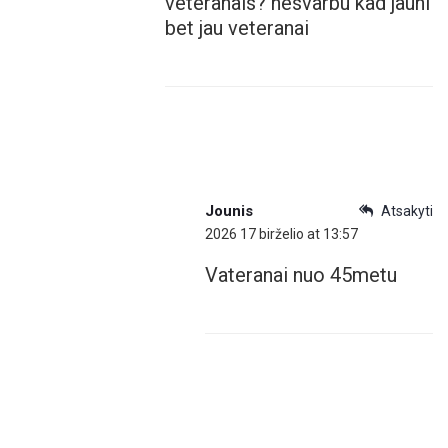
veteranais? nesvarbu kad jauni
bet jau veteranai
Jounis
Atsakyti
2026 17 birželio at 13:57
Vateranai nuo 45metu