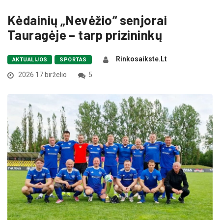
Kėdainių „Nevėžio“ senjorai
Tauragėje – tarp prizininkų
Rinkosaikste.lt
AKTUALIJOS
SPORTAS
2026 17 birželio
5