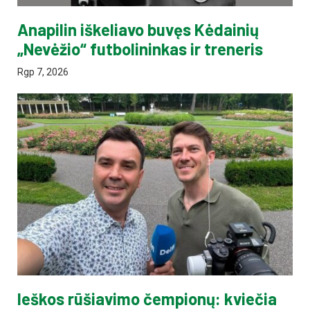
Anapilin iškeliavo buvęs Kėdainių
„Nevėžio“ futbolininkas ir treneris
Rgp 7, 2026
Ieškos rūšiavimo čempionų: kviečia