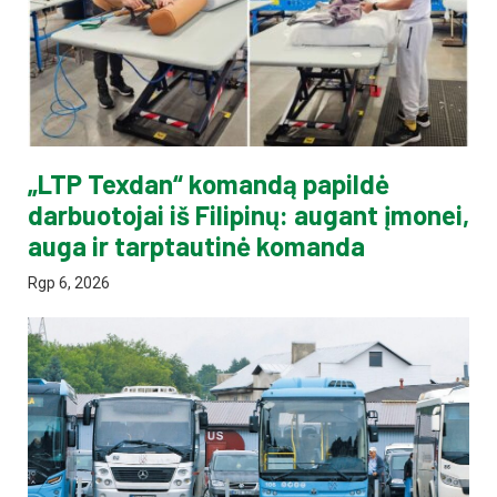
„LTP Texdan“ komandą papildė
darbuotojai iš Filipinų: augant įmonei,
auga ir tarptautinė komanda
Rgp 6, 2026