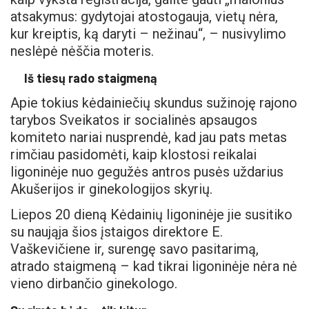
atsakymus: gydytojai atostogauja, vietų nėra,
kur kreiptis, ką daryti – nežinau“, – nusivylimo
neslėpė nėščia moteris.
Iš tiesų rado staigmeną
Apie tokius kėdainiečių skundus sužinoję rajono
tarybos Sveikatos ir socialinės apsaugos
komiteto nariai nusprendė, kad jau pats metas
rimčiau pasidomėti, kaip klostosi reikalai
ligoninėje nuo gegužės antros pusės uždarius
Akušerijos ir ginekologijos skyrių.
Liepos 20 dieną Kėdainių ligoninėje jie susitiko
su naująja šios įstaigos direktore E.
Vaškevičiene ir, surengę savo pasitarimą,
atrado staigmeną – kad tikrai ligoninėje nėra nė
vieno dirbančio ginekologo.