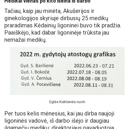
Medikai vienas po kito išeina iš darbo
Tačiau, kaip jau minėta, Akušerijos ir
ginekologijos skyriuje dirbusių 25 medikų
praradimas Kėdainių ligoninei buvo tik pradžia.
Paaiškėjo, kad dabar ligoninėje trūksta jau
nemažai medikų.
Eglės Kuktienės nuotr.
Per tuos kelis mėnesius, kai jau dirba naujoji
ligoninės vadovė, iš darbo išėjo ir daugiau
ilgamečių medikų: direktoriaus pavaduotoja