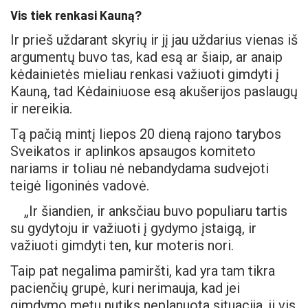
Vis tiek renkasi Kauną?
Ir prieš uždarant skyrių ir jį jau uždarius vienas iš
argumentų buvo tas, kad esą ar šiaip, ar anaip
kėdainietės mieliau renkasi važiuoti gimdyti į
Kauną, tad Kėdainiuose esą akušerijos paslaugų
ir nereikia.
Tą pačią mintį liepos 20 dieną rajono tarybos
Sveikatos ir aplinkos apsaugos komiteto
nariams ir toliau nė nebandydama sudvejoti
teigė ligoninės vadovė.
„Ir šiandien, ir anksčiau buvo populiaru tartis
su gydytoju ir važiuoti į gydymo įstaigą, ir
važiuoti gimdyti ten, kur moteris nori.
Taip pat negalima pamiršti, kad yra tam tikra
pacienčių grupė, kuri nerimauja, kad jei
gimdymo metu nutiks neplanuota situacija, ji vis