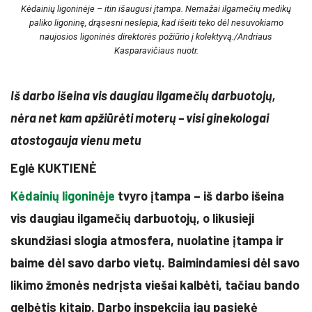
Kėdainių ligoninėje – itin išaugusi įtampa. Nemažai ilgamečių medikų
paliko ligoninę, drąsesni neslepia, kad išeiti teko dėl nesuvokiamo
naujosios ligoninės direktorės požiūrio į kolektyvą./Andriaus
Kasparavičiaus nuotr.
Iš darbo išeina vis daugiau ilgamečių darbuotojų,
nėra net kam apžiūrėti moterų – visi ginekologai
atostogauja vienu metu
Eglė KUKTIENĖ
Kėdainių ligoninėje
tvyro įtampa – iš darbo išeina
vis daugiau ilgamečių darbuotojų, o likusieji
skundžiasi slogia atmosfera, nuolatine įtampa ir
baime dėl savo darbo vietų. Baimindamiesi dėl savo
likimo žmonės nedrįsta viešai kalbėti, tačiau bando
gelbėtis kitaip. Darbo inspekciją jau pasiekė