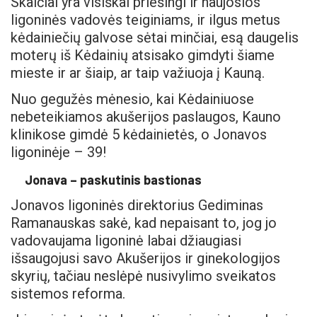
Skaičiai yra visiškai priešingi ir naujosios
ligoninės vadovės teiginiams, ir ilgus metus
kėdainiečių galvose sėtai minčiai, esą daugelis
moterų iš Kėdainių atsisako gimdyti šiame
mieste ir ar šiaip, ar taip važiuoja į Kauną.
Nuo gegužės mėnesio, kai Kėdainiuose
nebeteikiamos akušerijos paslaugos, Kauno
klinikose gimdė 5 kėdainietės, o Jonavos
ligoninėje – 39!
Jonava – paskutinis bastionas
Jonavos ligoninės direktorius Gediminas
Ramanauskas sakė, kad nepaisant to, jog jo
vadovaujama ligoninė labai džiaugiasi
išsaugojusi savo Akušerijos ir ginekologijos
skyrių, tačiau neslėpė nusivylimo sveikatos
sistemos reforma.