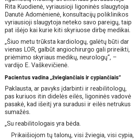
Rita Kuodienė, vyriausioji ligoninės slaugytoja
Danutė Adomėnienė, konsultacijų poliklinikos
vyriausioji slaugytoja neteko savo pareigų, taip
pat išėjo kai kurie kiti skyriuose dirbę medikai.
„Šiuo metu trūksta kardiologų, galėtų būti dar
vienas LOR, galbūt angiochirurgo gali prireikti,
priėmimo skyriaus medikų, neurologų“, –
vardijo E. Vaškevičienė.
Pacientus vadina „žviegiančiais ir cypiančiais“
Paklausta, ar pavyks įdarbinti ir reabilitologų,
pas kuriuos itin didelės eilės, ligoninės vadovė
pasakė, kad išeitį yra suradusi ir eilės netrukus
sumažės.
„Su reabilitologais yra bėda.
Prikaišiojom tų talonų, visi žviegia, visi cypia,