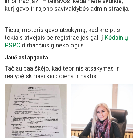
informaciją?“ – teiravosi kėdainietė skunde,
kurį gavo ir rajono savivaldybės administracija.
Tiesa, moteris gavo atsakymą, kad kreiptis
tokiais atvejais be registracijos gali į
Kėdainių
PSPC
dirbančius ginekologus.
Jaučiasi apgauta
Tačiau paaiškėjo, kad teorinis atsakymas ir
realybė skiriasi kaip diena ir naktis.