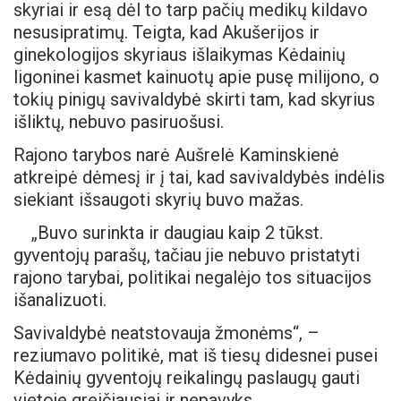
skyriai ir esą dėl to tarp pačių medikų kildavo
nesusipratimų. Teigta, kad Akušerijos ir
ginekologijos skyriaus išlaikymas Kėdainių
ligoninei kasmet kainuotų apie pusę milijono, o
tokių pinigų savivaldybė skirti tam, kad skyrius
išliktų, nebuvo pasiruošusi.
Rajono tarybos narė Aušrelė Kaminskienė
atkreipė dėmesį ir į tai, kad savivaldybės indėlis
siekiant išsaugoti skyrių buvo mažas.
„Buvo surinkta ir daugiau kaip 2 tūkst.
gyventojų parašų, tačiau jie nebuvo pristatyti
rajono tarybai, politikai negalėjo tos situacijos
išanalizuoti.
Savivaldybė neatstovauja žmonėms“, –
reziumavo politikė, mat iš tiesų didesnei pusei
Kėdainių gyventojų reikalingų paslaugų gauti
vietoje greičiausiai ir nepavyks.