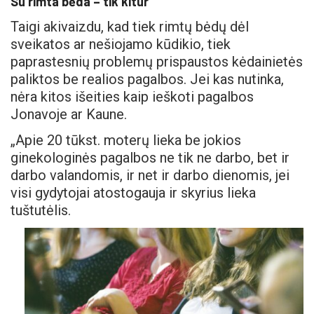
Su rimta bėda – tik kitur
Taigi akivaizdu, kad tiek rimtų bėdų dėl
sveikatos ar nešiojamo kūdikio, tiek
paprastesnių problemų prispaustos kėdainietės
paliktos be realios pagalbos. Jei kas nutinka,
nėra kitos išeities kaip ieškoti pagalbos
Jonavoje ar Kaune.
„Apie 20 tūkst. moterų lieka be jokios
ginekologinės pagalbos ne tik ne darbo, bet ir
darbo valandomis, ir net ir darbo dienomis, jei
visi gydytojai atostogauja ir skyrius lieka
tuštutėlis.