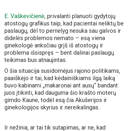
E. Vaškevičienė
, privalanti planuoti gydytojų
atostogų grafikus taip, kad pacientai neliktų be
paslaugų, dėl to pernelyg nesuka sau galvos ir
didelės problemos nemato – esą viena
ginekologė anksčiau grįš iš atostogų ir
problema išsispręs – bent dalinai paslaugų
teikimas bus atnaujintas.
O šia situacija susidomėjus rajono politikams,
paaiškėjo ir tai, kad kėdainiškiams ilgą laiką
buvo kabinami „makaronai ant ausų“ bandant
juos įtikinti, kad dauguma šio krašto moterų
gimdo Kaune, todėl esą čia Akušerijos ir
ginekologijos skyrius ir nereikalingas.
Ir nežinia, ar tai tik sutapimas, ar ne, kad