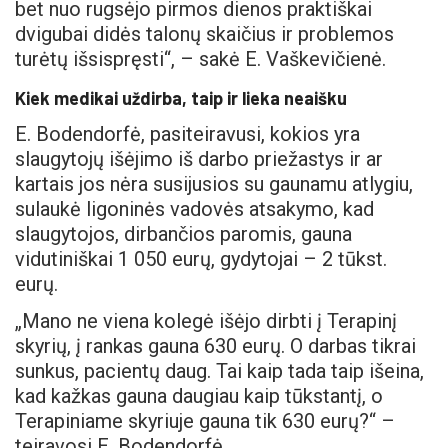
bet nuo rugsėjo pirmos dienos praktiškai
dvigubai didės talonų skaičius ir problemos
turėtų išsispręsti“, – sakė E. Vaškevičienė.
Kiek medikai uždirba, taip ir lieka neaišku
E. Bodendorfė, pasiteiravusi, kokios yra
slaugytojų išėjimo iš darbo priežastys ir ar
kartais jos nėra susijusios su gaunamu atlygiu,
sulaukė ligoninės vadovės atsakymo, kad
slaugytojos, dirbančios paromis, gauna
vidutiniškai 1 050 eurų, gydytojai – 2 tūkst.
eurų.
„Mano ne viena kolegė išėjo dirbti į Terapinį
skyrių, į rankas gauna 630 eurų. O darbas tikrai
sunkus, pacientų daug. Tai kaip tada taip išeina,
kad kažkas gauna daugiau kaip tūkstantį, o
Terapiniame skyriuje gauna tik 630 eurų?“ –
teiravosi E. Bodendorfė.