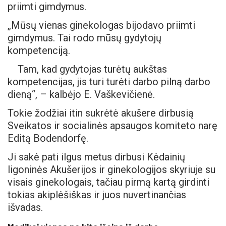
priimti gimdymus.
„Mūsų vienas ginekologas bijodavo priimti
gimdymus. Tai rodo mūsų gydytojų
kompetenciją.
Tam, kad gydytojas turėtų aukštas
kompetencijas, jis turi turėti darbo pilną darbo
dieną“, – kalbėjo E. Vaškevičienė.
Tokie žodžiai itin sukrėtė akušere dirbusią
Sveikatos ir socialinės apsaugos komiteto narę
Editą Bodendorfę.
Ji sakė pati ilgus metus dirbusi Kėdainių
ligoninės Akušerijos ir ginekologijos skyriuje su
visais ginekologais, tačiau pirmą kartą girdinti
tokias akiplėšiškas ir juos nuvertinančias
išvadas.