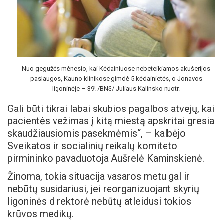
Nuo gegužės mėnesio, kai Kėdainiuose nebeteikiamos akušerijos
paslaugos, Kauno klinikose gimdė 5 kėdainietės, o Jonavos
ligoninėje – 39! /BNS/ Juliaus Kalinsko nuotr.
Gali būti tikrai labai skubios pagalbos atvejų, kai
pacientės vežimas į kitą miestą apskritai gresia
skaudžiausiomis pasekmėmis“, – kalbėjo
Sveikatos ir socialinių reikalų komiteto
pirmininko pavaduotoja Aušrelė Kaminskienė.
Žinoma, tokia situacija vasaros metu gal ir
nebūtų susidariusi, jei reorganizuojant skyrių
ligoninės direktorė nebūtų atleidusi tokios
krūvos medikų.