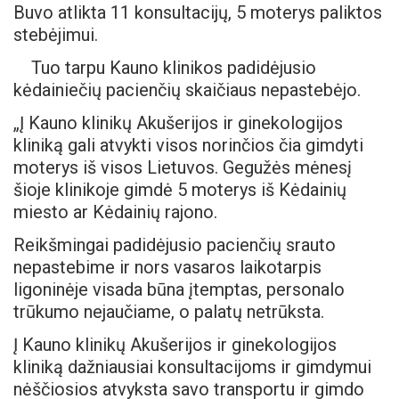
Buvo atlikta 11 konsultacijų, 5 moterys paliktos
stebėjimui.
Tuo tarpu Kauno klinikos padidėjusio
kėdainiečių pacienčių skaičiaus nepastebėjo.
„Į Kauno klinikų Akušerijos ir ginekologijos
kliniką gali atvykti visos norinčios čia gimdyti
moterys iš visos Lietuvos. Gegužės mėnesį
šioje klinikoje gimdė 5 moterys iš Kėdainių
miesto ar Kėdainių rajono.
Reikšmingai padidėjusio pacienčių srauto
nepastebime ir nors vasaros laikotarpis
ligoninėje visada būna įtemptas, personalo
trūkumo nejaučiame, o palatų netrūksta.
Į Kauno klinikų Akušerijos ir ginekologijos
kliniką dažniausiai konsultacijoms ir gimdymui
nėščiosios atvyksta savo transportu ir gimdo