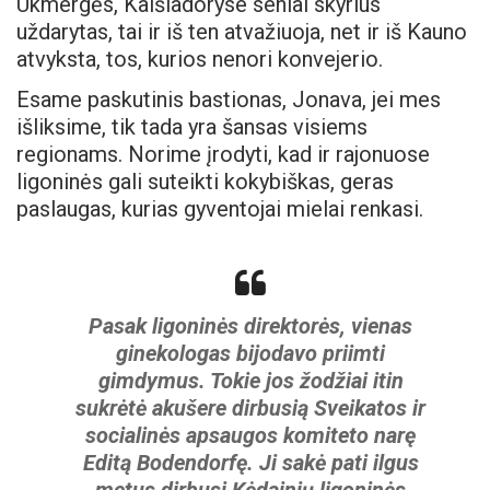
Ukmergės, Kaišiadoryse seniai skyrius
uždarytas, tai ir iš ten atvažiuoja, net ir iš Kauno
atvyksta, tos, kurios nenori konvejerio.
Esame paskutinis bastionas, Jonava, jei mes
išliksime, tik tada yra šansas visiems
regionams. Norime įrodyti, kad ir rajonuose
ligoninės gali suteikti kokybiškas, geras
paslaugas, kurias gyventojai mielai renkasi.
Pasak ligoninės direktorės, vienas
ginekologas bijodavo priimti
gimdymus. Tokie jos žodžiai itin
sukrėtė akušere dirbusią Sveikatos ir
socialinės apsaugos komiteto narę
Editą Bodendorfę. Ji sakė pati ilgus
metus dirbusi Kėdainių ligoninės