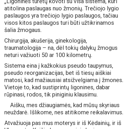
„Ligoninės turėtų kovoti su visa sistema, kuri
atitolina paslaugas nuo žmonių. Trečiojo lygio
paslaugos yra trečiojo lygio paslaugos, tačiau
visos kitos paslaugos turi būti užtikrinamos
šalia žmogaus.
Chirurgija, akušerija, ginekologija,
traumatologija – na, dėl tokių dalykų žmogus
neturi važiuoti 50 ar 100 kilometrų.
Sistema eina į kažkokius pseudo taupymus,
pseudo reorganizacijas, bet iš tiesų aiškiai
matosi, kad mažiausiai atsižvelgiama į žmones.
Vietoje to, kad sustiprintų ligonines, dabar
rūpinasi, rodos, tik piniginiu klausimu.
Aišku, mes džiaugiamės, kad mūsų skyriaus
neuždarė. Išlikome, nes atitikome reikalavimus.
Atvažiuoja pas mus moterys ir iš Kėdainių, ir iš