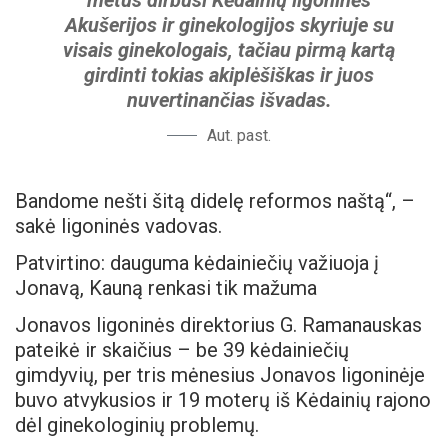
Akušerijos ir ginekologijos skyriuje su
visais ginekologais, tačiau pirmą kartą
girdinti tokias akiplėšiškas ir juos
nuvertinančias išvadas.
Aut. past.
Bandome nešti šitą didelę reformos naštą“, –
sakė ligoninės vadovas.
Patvirtino: dauguma kėdainiečių važiuoja į
Jonavą, Kauną renkasi tik mažuma
Jonavos ligoninės direktorius G. Ramanauskas
pateikė ir skaičius – be 39 kėdainiečių
gimdyvių, per tris mėnesius Jonavos ligoninėje
buvo atvykusios ir 19 moterų iš Kėdainių rajono
dėl ginekologinių problemų.