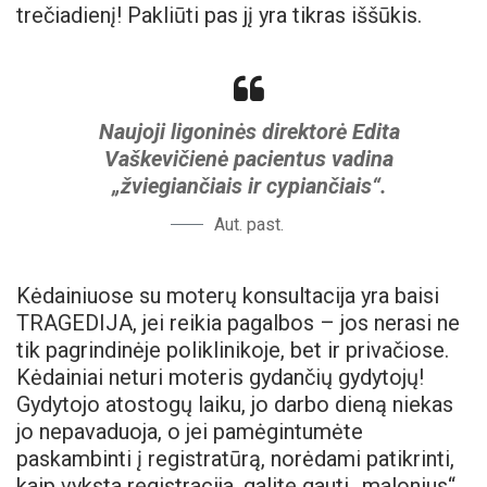
trečiadienį! Pakliūti pas jį yra tikras iššūkis.
Naujoji ligoninės direktorė Edita
Vaškevičienė pacientus vadina
„žviegiančiais ir cypiančiais“.
Aut. past.
Kėdainiuose su moterų konsultacija yra baisi
TRAGEDIJA, jei reikia pagalbos – jos nerasi ne
tik pagrindinėje poliklinikoje, bet ir privačiose.
Kėdainiai neturi moteris gydančių gydytojų!
Gydytojo atostogų laiku, jo darbo dieną niekas
jo nepavaduoja, o jei pamėgintumėte
paskambinti į registratūrą, norėdami patikrinti,
kaip vyksta registracija, galite gauti „malonius“