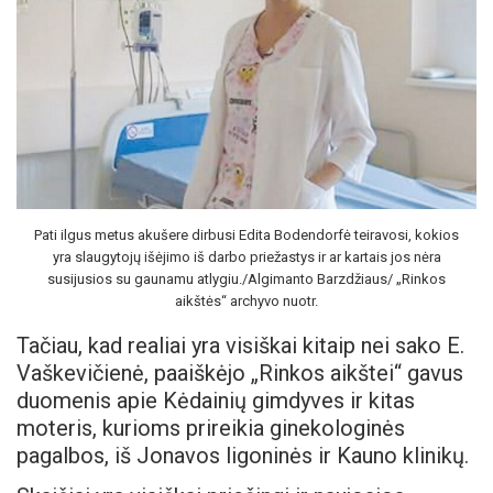
Pati ilgus metus akušere dirbusi Edita Bodendorfė teiravosi, kokios
yra slaugytojų išėjimo iš darbo priežastys ir ar kartais jos nėra
susijusios su gaunamu atlygiu./Algimanto Barzdžiaus/ „Rinkos
aikštės“ archyvo nuotr.
Tačiau, kad realiai yra visiškai kitaip nei sako E.
Vaškevičienė, paaiškėjo „Rinkos aikštei“ gavus
duomenis apie Kėdainių gimdyves ir kitas
moteris, kurioms prireikia ginekologinės
pagalbos, iš Jonavos ligoninės ir Kauno klinikų.