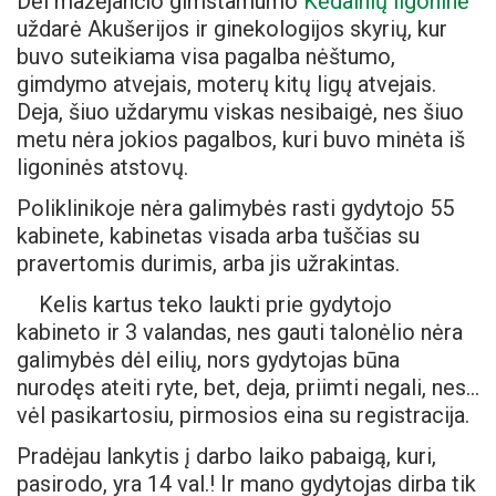
Dėl mažėjančio gimstamumo
Kėdainių ligoninė
uždarė Akušerijos ir ginekologijos skyrių, kur
buvo suteikiama visa pagalba nėštumo,
gimdymo atvejais, moterų kitų ligų atvejais.
Deja, šiuo uždarymu viskas nesibaigė, nes šiuo
metu nėra jokios pagalbos, kuri buvo minėta iš
ligoninės atstovų.
Poliklinikoje nėra galimybės rasti gydytojo 55
kabinete, kabinetas visada arba tuščias su
pravertomis durimis, arba jis užrakintas.
Kelis kartus teko laukti prie gydytojo
kabineto ir 3 valandas, nes gauti talonėlio nėra
galimybės dėl eilių, nors gydytojas būna
nurodęs ateiti ryte, bet, deja, priimti negali, nes…
vėl pasikartosiu, pirmosios eina su registracija.
Pradėjau lankytis į darbo laiko pabaigą, kuri,
pasirodo, yra 14 val.! Ir mano gydytojas dirba tik