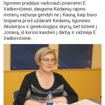
ligoninei pradėjus vadovauti jonavietei E.
Vaškevičienei, dauguma Kėdainių rajono
moterų važiuoja gimdyti ne į Kauną, kaip buvo
teigiama prieš uždarant Kėdainių ligoninės
Akušerijos ir ginekologijos skyrių, bet būtent į
Jonavą, iš kurios kasdien į darbą ir važinėja E.
Vaškevičienė.