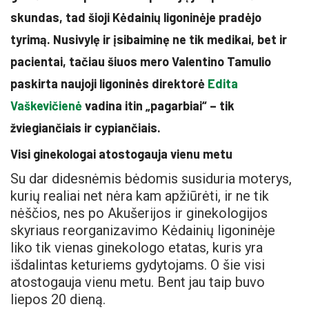
skundas, tad šioji Kėdainių ligoninėje pradėjo
tyrimą. Nusivylę ir įsibaiminę ne tik medikai, bet ir
pacientai, tačiau šiuos mero Valentino Tamulio
paskirta naujoji ligoninės direktorė
Edita
Vaškevičienė
vadina itin „pagarbiai“ – tik
žviegiančiais ir cypiančiais.
Visi ginekologai atostogauja vienu metu
Su dar didesnėmis bėdomis susiduria moterys,
kurių realiai net nėra kam apžiūrėti, ir ne tik
nėščios, nes po Akušerijos ir ginekologijos
skyriaus reorganizavimo Kėdainių ligoninėje
liko tik vienas ginekologo etatas, kuris yra
išdalintas keturiems gydytojams. O šie visi
atostogauja vienu metu. Bent jau taip buvo
liepos 20 dieną.