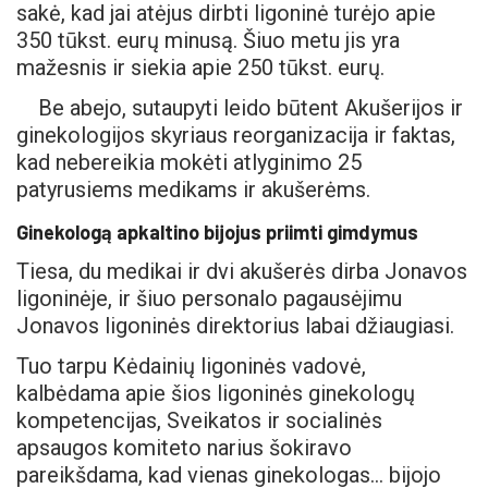
sakė, kad jai atėjus dirbti ligoninė turėjo apie
350 tūkst. eurų minusą. Šiuo metu jis yra
mažesnis ir siekia apie 250 tūkst. eurų.
Be abejo, sutaupyti leido būtent Akušerijos ir
ginekologijos skyriaus reorganizacija ir faktas,
kad nebereikia mokėti atlyginimo 25
patyrusiems medikams ir akušerėms.
Ginekologą apkaltino bijojus priimti gimdymus
Tiesa, du medikai ir dvi akušerės dirba Jonavos
ligoninėje, ir šiuo personalo pagausėjimu
Jonavos ligoninės direktorius labai džiaugiasi.
Tuo tarpu Kėdainių ligoninės vadovė,
kalbėdama apie šios ligoninės ginekologų
kompetencijas, Sveikatos ir socialinės
apsaugos komiteto narius šokiravo
pareikšdama, kad vienas ginekologas… bijojo