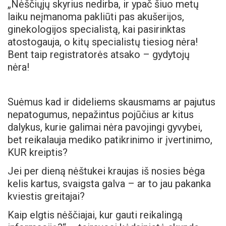
„Nėščiųjų skyrius nedirba, ir ypač šiuo metų
laiku neįmanoma pakliūti pas akušerijos,
ginekologijos specialistą, kai pasirinktas
atostogauja, o kitų specialistų tiesiog nėra!
Bent taip registratorės atsako – gydytojų
nėra!
Suėmus kad ir dideliems skausmams ar pajutus
nepatogumus, nepažintus pojūčius ar kitus
dalykus, kurie galimai nėra pavojingi gyvybei,
bet reikalauja mediko patikrinimo ir įvertinimo,
KUR kreiptis?
Jei per dieną nėštukei kraujas iš nosies bėga
kelis kartus, svaigsta galva – ar to jau pakanka
kviestis greitajai?
Kaip elgtis nėščiajai, kur gauti reikalingą