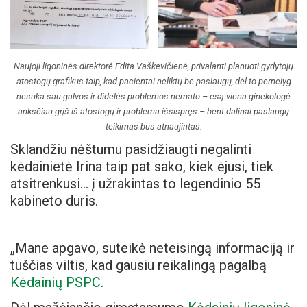
Naujoji ligoninės direktorė Edita Vaškevičienė, privalanti planuoti gydytojų
atostogų grafikus taip, kad pacientai neliktų be paslaugų, dėl to pernelyg
nesuka sau galvos ir didelės problemos nemato – esą viena ginekologė
anksčiau grįš iš atostogų ir problema išsispręs – bent dalinai paslaugų
teikimas bus atnaujintas.
Sklandžiu nėštumu pasidžiaugti negalinti
kėdainietė Irina taip pat sako, kiek ėjusi, tiek
atsitrenkusi… į užrakintas to legendinio 55
kabineto duris.
„Mane apgavo, suteikė neteisingą informaciją ir
tuščias viltis, kad gausiu reikalingą pagalbą
Kėdainių PSPC
.