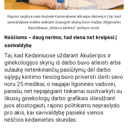
Rajono tarybos narė Aušrelė Kaminskienė atkreipė dėmesį ir į tai, kad
savivaldybės indėlis siekiant išsaugoti skyrių buvo mažas./Algimanto
Barzdžiaus/ „Rinkos aikštės“ archyvo nuotr.
Nėščioms – daug nerimo, tad viena net kreipėsi į
savivaldybę
Tai, kad Kėdainiuose uždarant Akušerijos ir
ginekologijos skyrių iš darbo buvo atleisti arba
sulaukę netenkinančių pasiūlymų dėl darbo
sąlygų keitimo tiesiog buvo priversti išeiti savo
noru 25 medikai, o naujajai ligoninės vadovei,
panašu, net nepajėgiant tinkamai susitvarkyti su
likusių ginekologų darbo grafikais išleidžiant
juos atostogauti, rajono politikams nepraslydo
pro akis, kai savivaldybę pasiekė vienos
nėščios kėdainietės skundas.