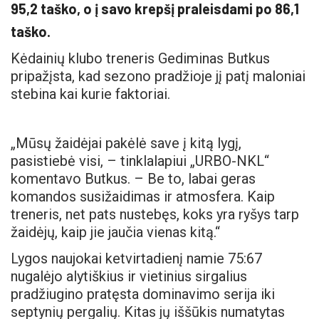
95,2 taško, o į savo krepšį praleisdami po 86,1
taško.
Kėdainių klubo treneris Gediminas Butkus
pripažįsta, kad sezono pradžioje jį patį maloniai
stebina kai kurie faktoriai.
„Mūsų žaidėjai pakėlė save į kitą lygį,
pasistiebė visi, – tinklalapiui „URBO-NKL“
komentavo Butkus. – Be to, labai geras
komandos susižaidimas ir atmosfera. Kaip
treneris, net pats nustebęs, koks yra ryšys tarp
žaidėjų, kaip jie jaučia vienas kitą.“
Lygos naujokai ketvirtadienį namie 75:67
nugalėjo alytiškius ir vietinius sirgalius
pradžiugino pratęsta dominavimo serija iki
septynių pergalių. Kitas jų iššūkis numatytas