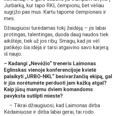
Jurbarką, kur tapo RKL čempionu, bet vėliau
sugrįžo pas mus. Kartu tapome čempionais ir
mes.
Džiaugiuosi turėdamas tokį žaidėją – jis labai
protingas, talentingas, duoda daug naudos tiek
aikštėje, tiek už jos ribų. Smagu, kad jis vėl
patikėjo šia idėja ir tarsi atgaivino savo karjerą
iš naujo.
– Kadangi „Nevėžio“ treneris Laimonas
Eglinskas vienoje konferencijoje kvietė
palaikyti „URBO-NKL“ besivaržančią ekipą, gal
ir jūs norėtumėte perduoti jam kažką atgal?
Kaip jūsų manymu dviem komandoms
pavyksta sutilpti mieste?
– Tikrai džiaugiuosi, kad Laimonas dirba
Kėdainiuose ir dirba labai gerai, tai rodo