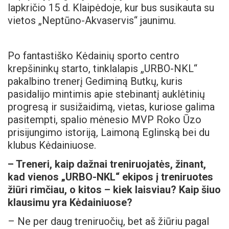
lapkričio 15 d. Klaipėdoje, kur bus susikauta su
vietos „Neptūno-Akvaservis“ jaunimu.
Po fantastiško Kėdainių sporto centro
krepšininkų starto, tinklalapis „URBO-NKL“
pakalbino trenerį Gediminą Butkų, kuris
pasidalijo mintimis apie stebinantį auklėtinių
progresą ir susižaidimą, vietas, kuriose galima
pasitempti, spalio mėnesio MVP Roko Ūzo
prisijungimo istoriją, Laimoną Eglinską bei du
klubus Kėdainiuose.
– Treneri, kaip dažnai treniruojatės, žinant,
kad vienos „URBO-NKL“ ekipos į treniruotes
žiūri rimčiau, o kitos – kiek laisviau? Kaip šiuo
klausimu yra Kėdainiuose?
– Ne per daug treniruočių, bet aš žiūriu pagal