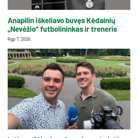
Anapilin iškeliavo buvęs Kėdainių
„Nevėžio“ futbolininkas ir treneris
Rgp 7, 2026