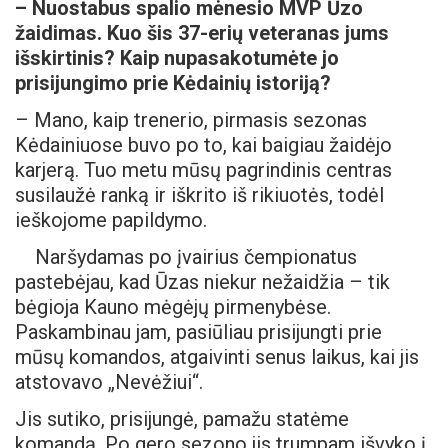
– Nuostabus spalio mėnesio MVP Ūzo
žaidimas. Kuo šis 37-erių veteranas jums
išskirtinis? Kaip nupasakotumėte jo
prisijungimo prie Kėdainių istoriją?
– Mano, kaip trenerio, pirmasis sezonas
Kėdainiuose buvo po to, kai baigiau žaidėjo
karjerą. Tuo metu mūsų pagrindinis centras
susilaužė ranką ir iškrito iš rikiuotės, todėl
ieškojome papildymo.
Naršydamas po įvairius čempionatus
pastebėjau, kad Ūzas niekur nežaidžia – tik
bėgioja Kauno mėgėjų pirmenybėse.
Paskambinau jam, pasiūliau prisijungti prie
mūsų komandos, atgaivinti senus laikus, kai jis
atstovavo „Nevėžiui“.
Jis sutiko, prisijungė, pamažu statėme
komandą. Po gero sezono jis trumpam išvyko į