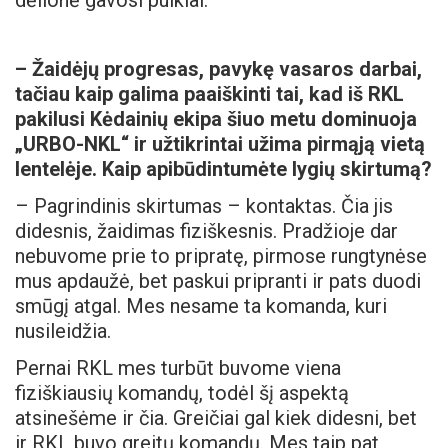
dėlionė gavosi puikiai.
– Žaidėjų progresas, pavykę vasaros darbai,
tačiau kaip galima paaiškinti tai, kad iš RKL
pakilusi Kėdainių ekipa šiuo metu dominuoja
„URBO-NKL“ ir užtikrintai užima pirmąją vietą
lentelėje. Kaip apibūdintumėte lygių skirtumą?
– Pagrindinis skirtumas – kontaktas. Čia jis
didesnis, žaidimas fiziškesnis. Pradžioje dar
nebuvome prie to pripratę, pirmose rungtynėse
mus apdaužė, bet paskui pripranti ir pats duodi
smūgį atgal. Mes nesame ta komanda, kuri
nusileidžia.
Pernai RKL mes turbūt buvome viena
fiziškiausių komandų, todėl šį aspektą
atsinešėme ir čia. Greičiai gal kiek didesni, bet
ir RKL buvo greitų komandų. Mes taip pat