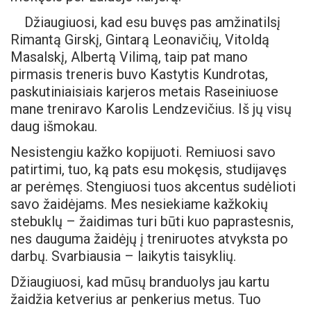
Džiaugiuosi, kad esu buvęs pas amžinatilsį
Rimantą Girskį, Gintarą Leonavičių, Vitoldą
Masalskį, Albertą Vilimą, taip pat mano
pirmasis treneris buvo Kastytis Kundrotas,
paskutiniaisiais karjeros metais Raseiniuose
mane treniravo Karolis Lendzevičius. Iš jų visų
daug išmokau.
Nesistengiu kažko kopijuoti. Remiuosi savo
patirtimi, tuo, ką pats esu mokęsis, studijavęs
ar perėmęs. Stengiuosi tuos akcentus sudėlioti
savo žaidėjams. Mes nesiekiame kažkokių
stebuklų – žaidimas turi būti kuo paprastesnis,
nes dauguma žaidėjų į treniruotes atvyksta po
darbų. Svarbiausia – laikytis taisyklių.
Džiaugiuosi, kad mūsų branduolys jau kartu
žaidžia ketverius ar penkerius metus. Tuo