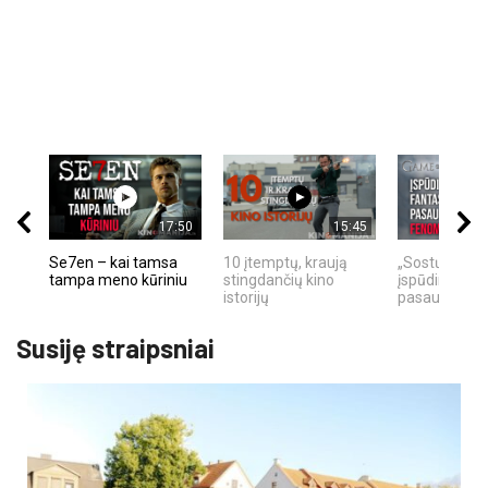
17:50
15:45
Se7en – kai tamsa
10 įtemptų, kraują
„Sostų karai"
tampa meno kūriniu
stingdančių kino
įspūdingas fa
istorijų
pasaulio fe
Susiję straipsniai