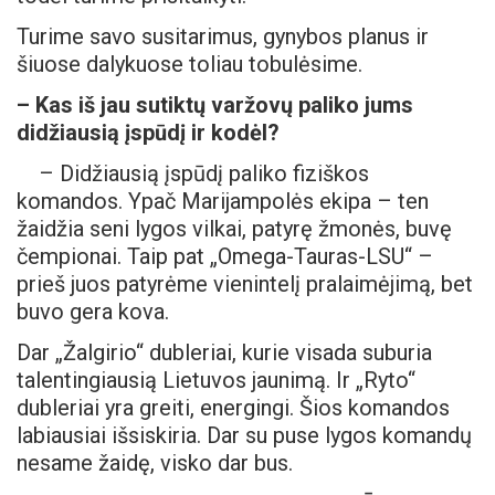
Turime savo susitarimus, gynybos planus ir
šiuose dalykuose toliau tobulėsime.
– Kas iš jau sutiktų varžovų paliko jums
didžiausią įspūdį ir kodėl?
– Didžiausią įspūdį paliko fiziškos
komandos. Ypač Marijampolės ekipa – ten
žaidžia seni lygos vilkai, patyrę žmonės, buvę
čempionai. Taip pat „Omega-Tauras-LSU“ –
prieš juos patyrėme vienintelį pralaimėjimą, bet
buvo gera kova.
Dar „Žalgirio“ dubleriai, kurie visada suburia
talentingiausią Lietuvos jaunimą. Ir „Ryto“
dubleriai yra greiti, energingi. Šios komandos
labiausiai išsiskiria. Dar su puse lygos komandų
nesame žaidę, visko dar bus.