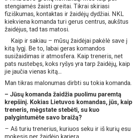
stengiamės žaisti greitai. Tikrai skiriasi
fiziškumas, kontaktas ir žaidėjų dydžiai. NKL
kiekviena komanda turi gerus centrus, aukštus
žaidėjus, tad tas matosi.
Kaip ir sakiau – mūsų žaidėjai pakėlė save į
kitą lygį. Be to, labai geras komandos
susižaidimas ir atmosfera. Kaip treneris, net
pats nustebęs, koks ryšys yra tarp žaidėjų, kaip
jie jaučia vienas kitą…
Man tikras malonumas dirbti su tokia komanda.
– Jūsų komanda žaidžia puolimu paremtą
krepšinį. Kokias Lietuvos komandas, jūs, kaip
treneris, mėgstate stebėti, su kuo
palygintumėte savo braižą?
– Aš turiu trenerius, kuriuos seku ir iš kurių esu
mokęsis per žaidėjo karjerą.