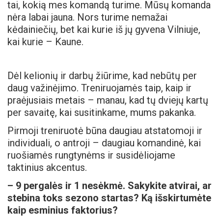
tai, kokią mes komandą turime. Mūsų komanda
nėra labai jauna. Nors turime nemažai
kėdainiečių, bet kai kurie iš jų gyvena Vilniuje,
kai kurie – Kaune.
Dėl kelionių ir darbų žiūrime, kad nebūtų per
daug važinėjimo. Treniruojamės taip, kaip ir
praėjusiais metais – manau, kad tų dviejų kartų
per savaitę, kai susitinkame, mums pakanka.
Pirmoji treniruotė būna daugiau atstatomoji ir
individuali, o antroji – daugiau komandinė, kai
ruošiamės rungtynėms ir susidėliojame
taktinius akcentus.
– 9 pergalės ir 1 nesėkmė. Sakykite atvirai, ar
stebina toks sezono startas? Ką išskirtumėte
kaip esminius faktorius?