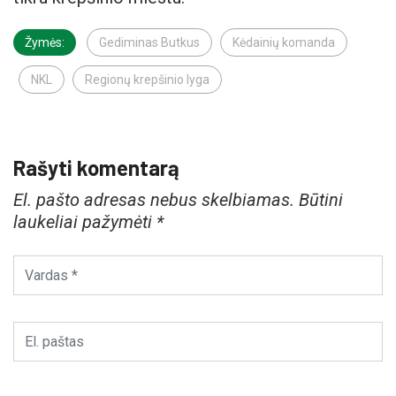
Žymės:
Gediminas Butkus
Kėdainių komanda
NKL
Regionų krepšinio lyga
Rašyti komentarą
El. pašto adresas nebus skelbiamas.
Būtini
laukeliai pažymėti
*