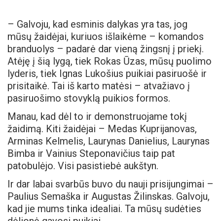
– Galvoju, kad esminis dalykas yra tas, jog
mūsų žaidėjai, kuriuos išlaikėme – komandos
branduolys – padarė dar vieną žingsnį į priekį.
Atėję į šią lygą, tiek Rokas Ūzas, mūsų puolimo
lyderis, tiek Ignas Lukošius puikiai pasiruošė ir
prisitaikė. Tai iš karto matėsi – atvažiavo į
pasiruošimo stovyklą puikios formos.
Manau, kad dėl to ir demonstruojame tokį
žaidimą. Kiti žaidėjai – Medas Kuprijanovas,
Arminas Kelmelis, Laurynas Danielius, Laurynas
Bimba ir Vainius Steponavičius taip pat
patobulėjo. Visi pasistiebė aukštyn.
Ir dar labai svarbūs buvo du nauji prisijungimai –
Paulius Semaška ir Augustas Žilinskas. Galvoju,
kad jie mums tinka idealiai. Ta mūsų sudėties