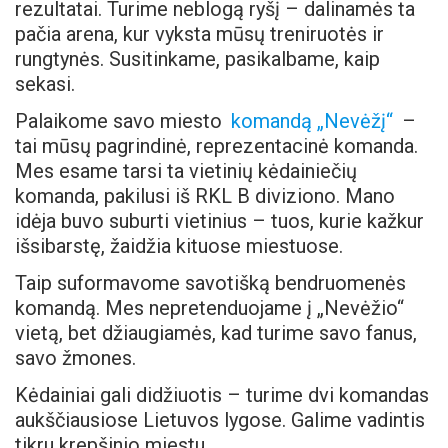
rezultatai. Turime neblogą ryšį – dalinamės ta
pačia arena, kur vyksta mūsų treniruotės ir
rungtynės. Susitinkame, pasikalbame, kaip
sekasi.
Palaikome savo miesto
komandą „Nevėžį“
–
tai mūsų pagrindinė, reprezentacinė komanda.
Mes esame tarsi ta vietinių kėdainiečių
komanda, pakilusi iš RKL B diviziono. Mano
idėja buvo suburti vietinius – tuos, kurie kažkur
išsibarstę, žaidžia kituose miestuose.
Taip suformavome savotišką bendruomenės
komandą. Mes nepretenduojame į „Nevėžio“
vietą, bet džiaugiamės, kad turime savo fanus,
savo žmones.
Kėdainiai gali didžiuotis – turime dvi komandas
aukščiausiose Lietuvos lygose. Galime vadintis
tikru krepšinio miestu.