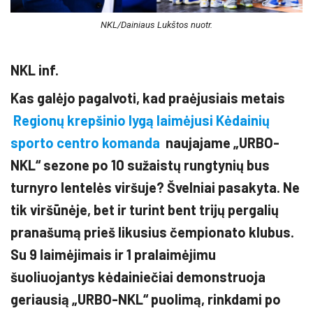
NKL/Dainiaus Lukštos nuotr.
NKL inf.
Kas galėjo pagalvoti, kad praėjusiais metais
Regionų krepšinio lygą laimėjusi Kėdainių
sporto centro komanda
naujajame „URBO-
NKL“ sezone po 10 sužaistų rungtynių bus
turnyro lentelės viršuje? Švelniai pasakyta. Ne
tik viršūnėje, bet ir turint bent trijų pergalių
pranašumą prieš likusius čempionato klubus.
Su 9 laimėjimais ir 1 pralaimėjimu
šuoliuojantys kėdainiečiai demonstruoja
geriausią „URBO-NKL“ puolimą, rinkdami po