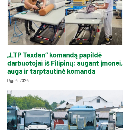
„LTP Texdan“ komandą papildė
darbuotojai iš Filipinų: augant įmonei,
auga ir tarptautinė komanda
Rgp 6, 2026