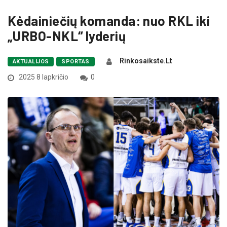
Kėdainiečių komanda: nuo RKL iki
„URBO-NKL“ lyderių
Rinkosaikste.lt
AKTUALIJOS
SPORTAS
2025 8 lapkričio
0