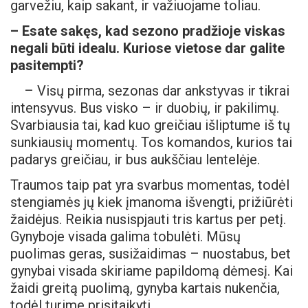
garvežiu, kaip sakant, ir važiuojame toliau.
– Esate sakęs, kad sezono pradžioje viskas
negali būti idealu. Kuriose vietose dar galite
pasitempti?
– Visų pirma, sezonas dar ankstyvas ir tikrai
intensyvus. Bus visko – ir duobių, ir pakilimų.
Svarbiausia tai, kad kuo greičiau išliptume iš tų
sunkiausių momentų. Tos komandos, kurios tai
padarys greičiau, ir bus aukščiau lentelėje.
Traumos taip pat yra svarbus momentas, todėl
stengiamės jų kiek įmanoma išvengti, prižiūrėti
žaidėjus. Reikia nusispjauti tris kartus per petį.
Gynyboje visada galima tobulėti. Mūsų
puolimas geras, susižaidimas – nuostabus, bet
gynybai visada skiriame papildomą dėmesį. Kai
žaidi greitą puolimą, gynyba kartais nukenčia,
todėl turime prisitaikyti.