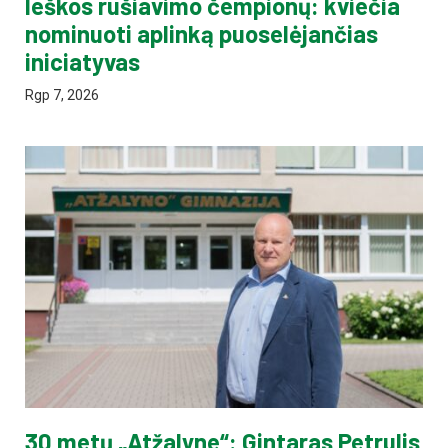
Ieškos rūšiavimo čempionų: kviečia
nominuoti aplinką puoselėjančias
iniciatyvas
Rgp 7, 2026
30 metų „Atžalyne“: Gintaras Petrulis