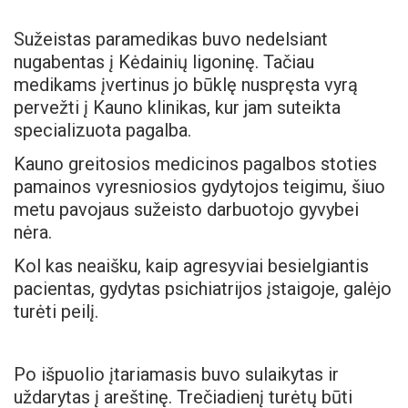
Sužeistas paramedikas buvo nedelsiant
nugabentas į Kėdainių ligoninę. Tačiau
medikams įvertinus jo būklę nuspręsta vyrą
pervežti į Kauno klinikas, kur jam suteikta
specializuota pagalba.
Kauno greitosios medicinos pagalbos stoties
pamainos vyresniosios gydytojos teigimu, šiuo
metu pavojaus sužeisto darbuotojo gyvybei
nėra.
Kol kas neaišku, kaip agresyviai besielgiantis
pacientas, gydytas psichiatrijos įstaigoje, galėjo
turėti peilį.
Po išpuolio įtariamasis buvo sulaikytas ir
uždarytas į areštinę. Trečiadienį turėtų būti