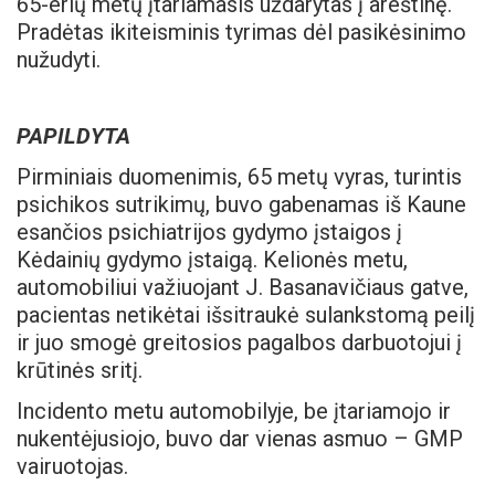
65-erių metų įtariamasis uždarytas į areštinę.
Pradėtas ikiteisminis tyrimas dėl pasikėsinimo
nužudyti.
PAPILDYTA
Pirminiais duomenimis, 65 metų vyras, turintis
psichikos sutrikimų, buvo gabenamas iš Kaune
esančios psichiatrijos gydymo įstaigos į
Kėdainių gydymo įstaigą. Kelionės metu,
automobiliui važiuojant J. Basanavičiaus gatve,
pacientas netikėtai išsitraukė sulankstomą peilį
ir juo smogė greitosios pagalbos darbuotojui į
krūtinės sritį.
Incidento metu automobilyje, be įtariamojo ir
nukentėjusiojo, buvo dar vienas asmuo – GMP
vairuotojas.