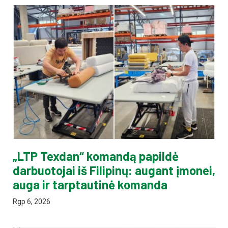
„LTP Texdan“ komandą papildė
darbuotojai iš Filipinų: augant įmonei,
auga ir tarptautinė komanda
Rgp 6, 2026