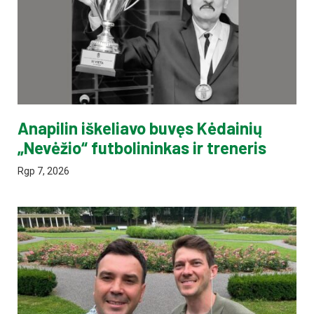
Anapilin iškeliavo buvęs Kėdainių
„Nevėžio“ futbolininkas ir treneris
Rgp 7, 2026