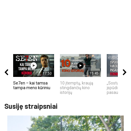
17:50
15:45
Se7en – kai tamsa
10 įtemptų, kraują
„Sostų karai"
tampa meno kūriniu
stingdančių kino
įspūdingas fa
istorijų
pasaulio fe
Susiję straipsniai