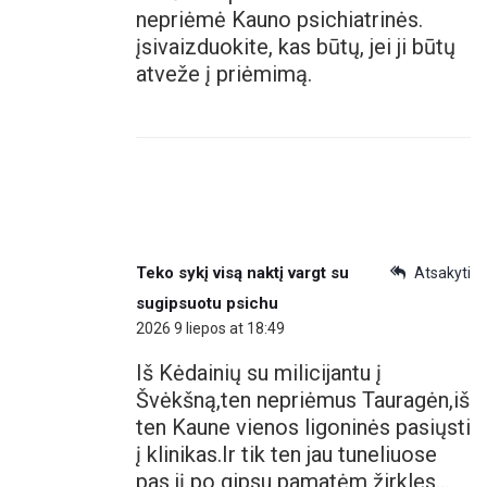
nepriėmė Kauno psichiatrinės.
įsivaizduokite, kas būtų, jei ji būtų
atveže į priėmimą.
Teko sykį visą naktį vargt su
Atsakyti
sugipsuotu psichu
2026 9 liepos at 18:49
Iš Kėdainių su milicijantu į
Švėkšną,ten nepriėmus Tauragėn,iš
ten Kaune vienos ligoninės pasiųsti
į klinikas.Ir tik ten jau tuneliuose
pas jį po gipsu pamatėm žirkles…