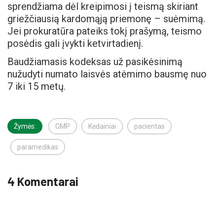
sprendžiama dėl kreipimosi į teismą skiriant
griežčiausią kardomąją priemonę – suėmimą.
Jei prokuratūra pateiks tokį prašymą, teismo
posėdis gali įvykti ketvirtadienį.
Baudžiamasis kodeksas už pasikėsinimą
nužudyti numato laisvės atėmimo bausmę nuo
7 iki 15 metų.
Žymės:
GMP
Kėdainiai
pacientas
paramedikas
4 Komentarai