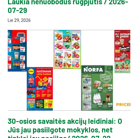
Laukia nenuobodus rugpjūtis / 2026-
07-29
Lie 29, 2026
30-osios savaitės akcijų leidiniai: O
Jūs jau pasiilgote mokyklos, net