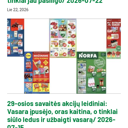
tinklai jau pasiilgo/ 2026-07-22
Lie 22, 2026
29-osios savaitės akcijų leidiniai:
Vasara įpusėjo, oras kaitina, o tinklai
siūlo ledus ir užbaigti vasarą/ 2026-
07-15