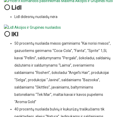
⚪ Lidl
Lidl didesnių nuolaidų nėra
⚪ IKI
50 procentų nuolaida mėsos gaminiams “Kai norisi mėsos”,
gazuotiems gėrimams “Coca-Cola”, “Fanta”, “Sprite” 1,5l,
kavai “Pellini”, saldumynams “Pergalė”, šokoladui, saldainių
dėžutėms ir saldumynams “Laima”, sveriamiems
saldainiams “Roshen”, šokoladui “Angel’s Hair”, produkcijai
“Selga”, produkcijai “Javinė”, saldainiams “Bazooka”,
saldainiams “Skittles”, javainiams, baltyminiams
batonėliams “Tek Mar”, maltai kavai ir kavos pupelėms
“Aroma Gold”
40 procentų nuolaida bulvių ir kukurūzų traškučiams tik
penktadienį, aliejui “Natura”, ledinukams ir saldainiams