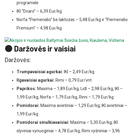
programėle
IKI “Dvaro” – 6,39 Eur/kg
Norfa “Piemenėlio” be laktozės – 5,48 Eur/kg ir “Piemenėlio
Premium” – 4,98 Eur/kg
🟠 Daržovės ir vaisiai
Daržovės:
Trumpavaisiai agurkai:
IKI – 2,49 Eur/kg
Ilgavaisiai agurkai:
Rimi – 0,79 Eur/vnt
Paprikos:
Maxima – 1,89 Eur/kg, Lidl – 2,98 Eur/kg, IKI –
1,99 Eur/kg, Norfa – 1,79 Eur/kg, Rimi – 1,79 Eur/kg
Pomidorai:
Maxima avietiniai – 1,29 Eur/kg, IKI avietiniai –
1,99 Eur/kg
Pomidorai smulkiavaisiai:
Maxima – 5,30 Eur/kg, IKI
slyviniai vynuoginiai – 4,78 Eur/kg, Rimi vyšniniai – 3,96