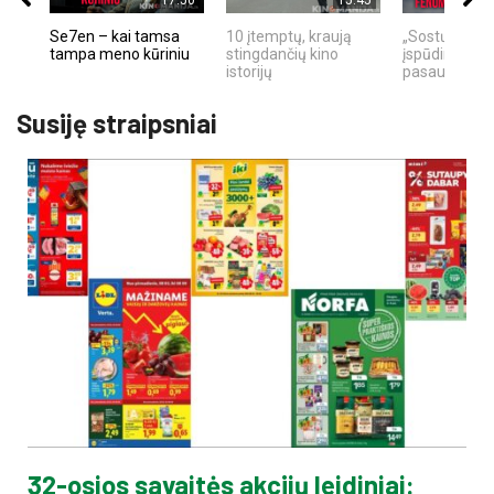
17:50
15:45
Se7en – kai tamsa
10 įtemptų, kraują
„Sostų karai"
tampa meno kūriniu
stingdančių kino
įspūdingas fa
istorijų
pasaulio fe
Susiję straipsniai
32-osios savaitės akcijų leidiniai: