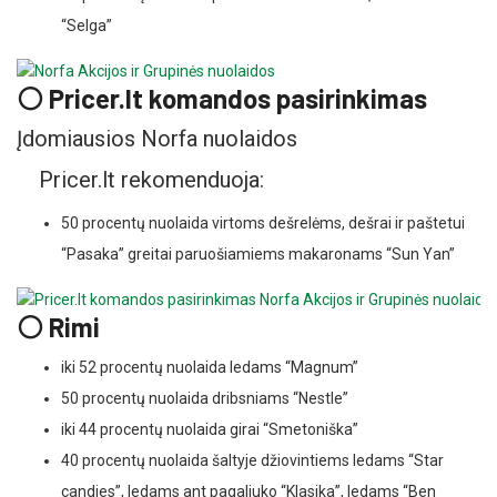
“Selga”
⚪ Pricer.lt komandos pasirinkimas
Įdomiausios Norfa nuolaidos
Pricer.lt rekomenduoja:
50 procentų nuolaida virtoms dešrelėms, dešrai ir paštetui
“Pasaka” greitai paruošiamiems makaronams “Sun Yan”
⚪ Rimi
iki 52 procentų nuolaida ledams “Magnum”
50 procentų nuolaida dribsniams “Nestle”
iki 44 procentų nuolaida girai “Smetoniška”
40 procentų nuolaida šaltyje džiovintiems ledams “Star
candies”, ledams ant pagaliuko “Klasika”, ledams “Ben