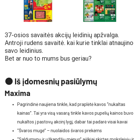
37-osios savaitės akcijų leidinių apžvalga.
Antroji rudens savaitė. kai kurie tinklai atnaujino
savo leidinius.
Bet ar nuo to mums bus geriau?
🟠 Iš įdomesnių pasiūlymų
Maxima
Pagrindinė naujiena tinkle, kad praplėtė kavos “nukaltas
kainas”. Tai yra visą vasarą tinkle kavos pupelių kainos buvo
nukaltos į pastovų akcinį lygį, dabar tai padarė visai kavai
“Švaros mugė” – nuolaidos švaros prekėms
“Saldumynų ir užkandžių mėnuo” aiškiai skirtas moksleivių ir