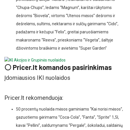
“Chupa-Chups”, ledams “Magnum”, karštai rūkytoms
dešroms “Biovela”, virtoms “Utenos mėsos” dešroms ir
dešrelėms, sultims, nektarams ir sulčių gėrimams “Cido”,
padažams ir kečupui “Felix”, greitai paruošiamiems
makaronams “Reeva”, prieskoniams “Vegeta”, šaltyje
džiovintoms braškėms ir avietėms “Super Garden”
⚪ Pricer.lt komandos pasirinkimas
Įdomiausios IKI nuolaidos
Pricer.lt rekomenduoja:
50 procentų nuolaida mėsos gaminiams “Kai norisi mėsos”,
gazuotiems gėrimams “Coca-Cola”, “Fanta”, “Sprite” 1,5l,
kavai “Pellini”, saldumynams “Pergalė”, šokoladui, saldainių