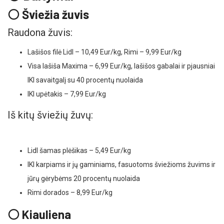
⚪ Šviežia žuvis
Raudona žuvis:
Lašišos filė Lidl – 10,49 Eur/kg, Rimi – 9,99 Eur/kg
Visa lašiša Maxima – 6,99 Eur/kg, lašišos gabalai ir pjausniai
IKI savaitgalį su 40 procentų nuolaida
IKI upėtakis – 7,99 Eur/kg
Iš kitų šviežių žuvų:
Lidl šamas plėšikas – 5,49 Eur/kg
IKI karpiams ir jų gaminiams, fasuotoms šviežioms žuvims ir
jūrų gėrybėms 20 procentų nuolaida
Rimi dorados – 8,99 Eur/kg
⚪ Kiauliena