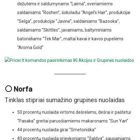
dėžutėms ir saldumynams “Laima”, sveriamiems
saldainiams “Roshen”, šokoladui “Angel’s Hair”, produkcijai
“Selga”, produkcijai “Javinė”, saldainiams “Bazooka”,
saldainiams “Skittles”, javainiams, baltyminiams
batonėliams “Tek Mar”, maltai kavai ir kavos pupelėms
“Aroma Gold”
⚪ Norfa
Tinklas stipriai sumažino grupines nuolaidas
50 procentų nuolaida virtoms dešrelėms, dešrai ir paštetui
“Pasaka” greitai paruošiamiems makaronams “Sun Yan”
44 procentų nuolaida girai “Smetoniška”
40 procentų nuolaida prieskoniams “Saldva”, sausainiams