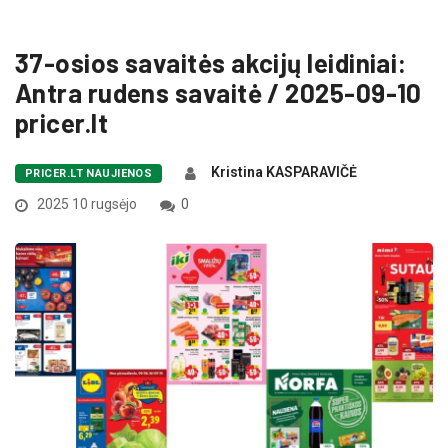
37-osios savaitės akcijų leidiniai:
Antra rudens savaitė / 2025-09-10
pricer.lt
Kristina KASPARAVIČĖ
PRICER.LT NAUJIENOS
2025 10 rugsėjo
0