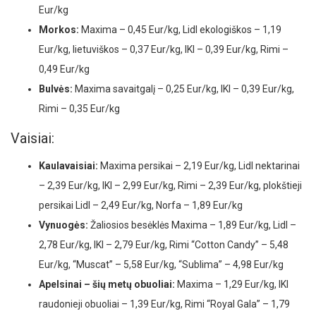
Eur/kg
Morkos:
Maxima – 0,45 Eur/kg, Lidl ekologiškos – 1,19
Eur/kg, lietuviškos – 0,37 Eur/kg, IKI – 0,39 Eur/kg, Rimi –
0,49 Eur/kg
Bulvės:
Maxima savaitgalį – 0,25 Eur/kg, IKI – 0,39 Eur/kg,
Rimi – 0,35 Eur/kg
Vaisiai:
Kaulavaisiai:
Maxima persikai – 2,19 Eur/kg, Lidl nektarinai
– 2,39 Eur/kg, IKI – 2,99 Eur/kg, Rimi – 2,39 Eur/kg, plokštieji
persikai Lidl – 2,49 Eur/kg, Norfa – 1,89 Eur/kg
Vynuogės:
Žaliosios besėklės Maxima – 1,89 Eur/kg, Lidl –
2,78 Eur/kg, IKI – 2,79 Eur/kg, Rimi “Cotton Candy” – 5,48
Eur/kg, “Muscat” – 5,58 Eur/kg, “Sublima” – 4,98 Eur/kg
Apelsinai – šių metų obuoliai:
Maxima – 1,29 Eur/kg, IKI
raudonieji obuoliai – 1,39 Eur/kg, Rimi “Royal Gala” – 1,79