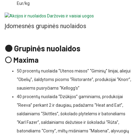
Eur/kg
Įdomesnės grupinės nuolaidos
🟠 Grupinės nuolaidos
⚪ Maxima
50 procentų nuolaida “Utenos mėsos” “Giminių” linijai, aliejui
“Obelių”, šaldytoms picoms “Ristorante”, produkcijai “Knorr”,
sausiems pusryčiams “Kellogg’s”
40 procentų nuolaida “Dzūkijos” gaminiams, produkcijai
“Reeva” perkant 2 ir daugiau, padažams “Heat and Eat”,
saldainiams “Skittles”, šokolado plytelėms ir batonėliams
“Karl Fazer”, saldainiams dėžutėse ir šokoladui “Rūta”,
batonėliams “Corny”, miltų mišiniams “Malsena”, alyvuogių