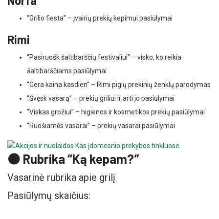
Norfa
“Grilio fiesta” – įvairių prekių kepimui pasiūlymai
Rimi
“Pasiruošk šaltibarščių festivaliui” – visko, ko reikia
šaltibarščiams pasiūlymai
“Gera kaina kasdien” – Rimi pigių prekinių ženklų parodymas
“Švęsk vasarą” – prekių griliui ir arti jo pasiūlymai
“Viskas grožiui” – higienos ir kosmetikos prekių pasiūlymai
“Ruošiamės vasarai” – prekių vasarai pasiūlymai
🟠 Rubrika “Ką kepam?”
Vasarinė rubrika apie grilį
Pasiūlymų skaičius: