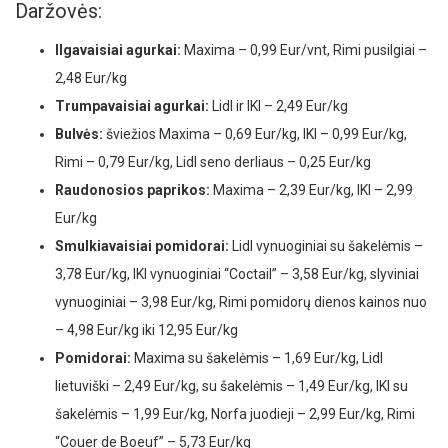
Daržovės:
Ilgavaisiai agurkai:
Maxima – 0,99 Eur/vnt, Rimi pusilgiai –
2,48 Eur/kg
Trumpavaisiai agurkai:
Lidl ir IKI – 2,49 Eur/kg
Bulvės:
šviežios Maxima – 0,69 Eur/kg, IKI – 0,99 Eur/kg,
Rimi – 0,79 Eur/kg, Lidl seno derliaus – 0,25 Eur/kg
Raudonosios paprikos:
Maxima – 2,39 Eur/kg, IKI – 2,99
Eur/kg
Smulkiavaisiai pomidorai:
Lidl vynuoginiai su šakelėmis –
3,78 Eur/kg, IKI vynuoginiai “Coctail” – 3,58 Eur/kg, slyviniai
vynuoginiai – 3,98 Eur/kg, Rimi pomidorų dienos kainos nuo
– 4,98 Eur/kg iki 12,95 Eur/kg
Pomidorai:
Maxima su šakelėmis – 1,69 Eur/kg, Lidl
lietuviški – 2,49 Eur/kg, su šakelėmis – 1,49 Eur/kg, IKI su
šakelėmis – 1,99 Eur/kg, Norfa juodieji – 2,99 Eur/kg, Rimi
“Couer de Boeuf” – 5,73 Eur/kg