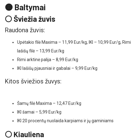
🟠 Baltymai
⚪ Šviežia žuvis
Raudona žuvis:
Upėtakio filė Maxima – 11,99 Eur/kg, IKI – 10,99 Eur/g, Rimi
lašišų filė – 13,99 Eur/kg
Rimi arktinė palija – 8,99 Eur/kg
IKI lašišų pjausniai ir gabalai – 9,99 Eur/kg
Kitos šviežios žuvys:
Šamų filė Maxima – 12,47 Eur/kg
IKI šamai – 5,99 Eur/kg
IKI 20 procentų nuolaida karpiams ir jų gaminiams
⚪ Kiauliena