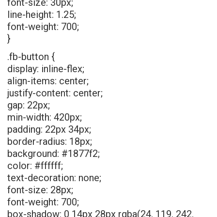
font-size: 30px;
line-height: 1.25;
font-weight: 700;
}
.fb-button {
display: inline-flex;
align-items: center;
justify-content: center;
gap: 22px;
min-width: 420px;
padding: 22px 34px;
border-radius: 18px;
background: #1877f2;
color: #ffffff;
text-decoration: none;
font-size: 28px;
font-weight: 700;
box-shadow: 0 14px 28px rgba(24, 119, 242,