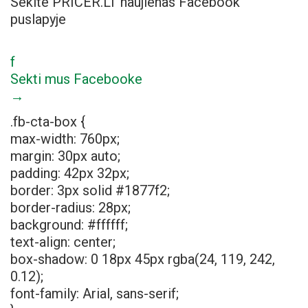
Sekite PRICER.LT naujienas Facebook
puslapyje
f
Sekti mus Facebooke
→
.fb-cta-box {
max-width: 760px;
margin: 30px auto;
padding: 42px 32px;
border: 3px solid #1877f2;
border-radius: 28px;
background: #ffffff;
text-align: center;
box-shadow: 0 18px 45px rgba(24, 119, 242,
0.12);
font-family: Arial, sans-serif;