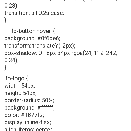
0.28);
transition: all 0.2s ease;
}
.fb-button:hover {
background: #0f6be6;
transform: translateY(-2px);
box-shadow: 0 18px 34px rgba(24, 119, 242,
0.34);
}
.fb-logo {
width: 54px;
height: 54px;
border-radius: 50%;
background: #ffffff;
color: #1877f2;
display: inline-flex;
align-items: center;