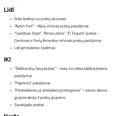
Lidl
Grilio leidinys su prekių anonsais
“Aplen fest” – Alpių virtuvės prekių pasiūlymai
“Caribbian Style”, “Alma Latina”, “El Tequito” prekės –
Centrinės ir Pietų Amerikos virtuvės prekių pasiūlymai
Lidl gimtadienio žaidimas
IKI
“Šaltibarščių fanų klubas” – visko, ko reikia šaltibarščiams
pasiūlymai
“Pigintuvo” pasiūlymai
“Penktadienis už šeštadienį protingesnis” – vienos dienos
grupinė akcija 3 prekių grupėms
Savaitgalio prekės