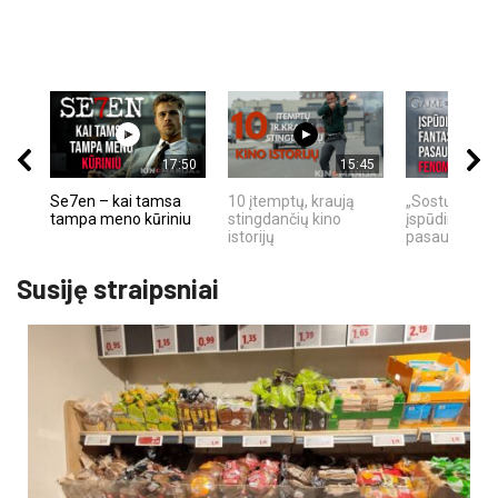
17:50
15:45
Se7en – kai tamsa
10 įtemptų, kraują
„Sostų karai"
tampa meno kūriniu
stingdančių kino
įspūdingas fa
istorijų
pasaulio fe
Susiję straipsniai