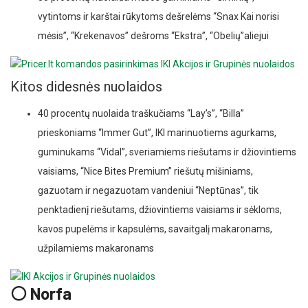
vytintoms ir karštai rūkytoms dešrelėms “Snax Kai norisi
mėsis”, “Krekenavos” dešroms “Ekstra”, “Obelių”aliejui
Kitos didesnės nuolaidos
40 procentų nuolaida traškučiams “Lay’s”, “Billa”
prieskoniams “Immer Gut”, IKI marinuotiems agurkams,
guminukams “Vidal”, sveriamiems riešutams ir džiovintiems
vaisiams, “Nice Bites Premium” riešutų mišiniams,
gazuotam ir negazuotam vandeniui “Neptūnas”, tik
penktadienį riešutams, džiovintiems vaisiams ir sėkloms,
kavos pupelėms ir kapsulėms, savaitgalį makaronams,
užpilamiems makaronams
⚪ Norfa