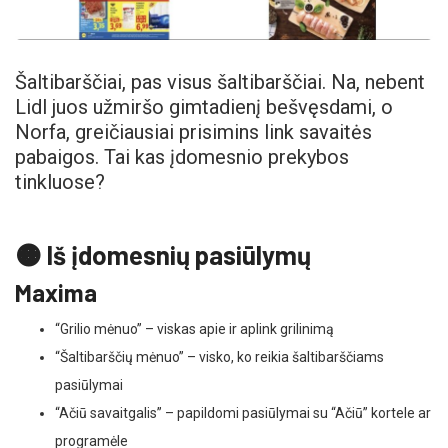
Šaltibarščiai, pas visus šaltibarščiai. Na, nebent
Lidl juos užmiršo gimtadienį bešvęsdami, o
Norfa, greičiausiai prisimins link savaitės
pabaigos. Tai kas įdomesnio prekybos
tinkluose?
🟠 Iš įdomesnių pasiūlymų
Maxima
“Grilio mėnuo” – viskas apie ir aplink grilinimą
“Šaltibarščių mėnuo” – visko, ko reikia šaltibarščiams
pasiūlymai
“Ačiū savaitgalis” – papildomi pasiūlymai su “Ačiū” kortele ar
programėle