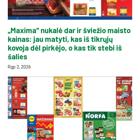
„Maxima“ nukalė dar ir šviežio maisto
kainas: jau matyti, kas iš tikrųjų
kovoja dėl pirkėjo, o kas tik stebi iš
šalies
Rgp 2, 2026