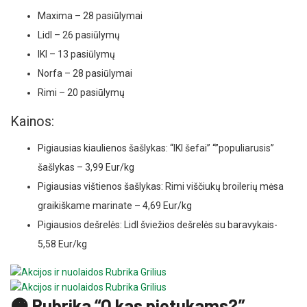
Maxima – 28 pasiūlymai
Lidl – 26 pasiūlymų
IKI – 13 pasiūlymų
Norfa – 28 pasiūlymai
Rimi – 20 pasiūlymų
Kainos:
Pigiausias kiaulienos šašlykas: “IKI šefai” “”populiarusis”
šašlykas – 3,99 Eur/kg
Pigiausias vištienos šašlykas: Rimi viščiukų broilerių mėsa
graikiškame marinate – 4,69 Eur/kg
Pigiausios dešrelės: Lidl šviežios dešrelės su baravykais-
5,58 Eur/kg
🟠 Rubrika “O kas pietukams?”