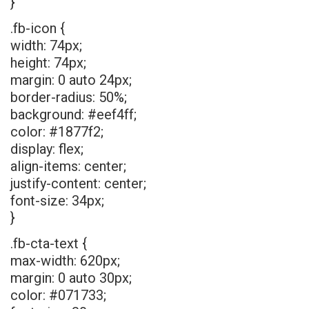
}
.fb-icon {
width: 74px;
height: 74px;
margin: 0 auto 24px;
border-radius: 50%;
background: #eef4ff;
color: #1877f2;
display: flex;
align-items: center;
justify-content: center;
font-size: 34px;
}
.fb-cta-text {
max-width: 620px;
margin: 0 auto 30px;
color: #071733;