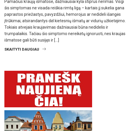
Pamačius kraują išmatose, dažniausiai kyla stiprus nerimas. Visgi
šis simptomas ne visada reiškia rimtą ligą – kartais jį sukelia gana
paprastos priežastys, pavyzdžiui, hemorojus ar nedideli išangės
įtrūkimai, atsirandantys dėl kietesnių išmatų ar vidurių užkietėjimo.
Tokiais atvejais kraujavimas dažniausiai būna nedidelis ir
trumpalaikis. Tačiau šio simptomo nereikėtų ignoruoti, nes kraujas
išmatose gali būti susijęs ir […]
SKAITYTI DAUGIAU