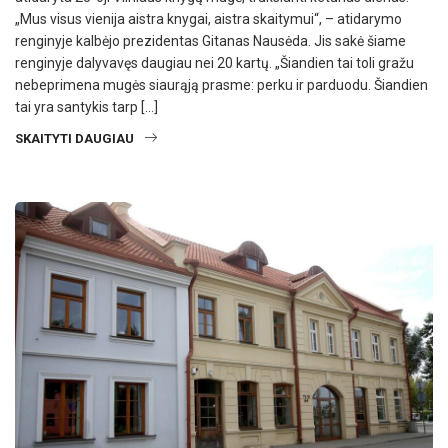
„Mus visus vienija aistra knygai, aistra skaitymui“, – atidarymo
renginyje kalbėjo prezidentas Gitanas Nausėda. Jis sakė šiame
renginyje dalyvavęs daugiau nei 20 kartų. „Šiandien tai toli gražu
nebeprimena mugės siaurąją prasme: perku ir parduodu. Šiandien
tai yra santykis tarp […]
SKAITYTI DAUGIAU