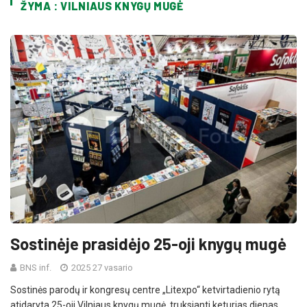
ŽYMA : VILNIAUS KNYGŲ MUGĖ
Sostinėje prasidėjo 25-oji knygų mugė
BNS inf.
2025 27 vasario
Sostinės parodų ir kongresų centre „Litexpo“ ketvirtadienio rytą
atidaryta 25-oji Vilniaus knygų mugė, truksianti keturias dienas.