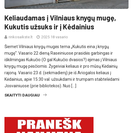
Keliaudamas į Vilniaus knygų mugę,
Kukutis užsuks ir į Kėdainius
rinkosaikste.lt
2025 18 vasario
Šiemet Vilniaus knygų mugės tema „Kukutis eina į knygų
mugę“. Vasario 22 dieną Raseiniuose prasidės garbingas ir
iškilmingas Kukučio (O gal Kukučio dvasios?) ėjimas į Vilniaus
knygų mugę pėsčiomis. Žygeiviai keliaus ir pro mūsų Kėdainių
rajoną. Vasario 23 d. (sekmadienį) jie iš Ariogalos keliaus į
Kėdainius, apie 15:30 val. užsukdami ir trumpam stabtelėdami
Josvainiuose (prie bibliotekos). Nuo […]
SKAITYTI DAUGIAU