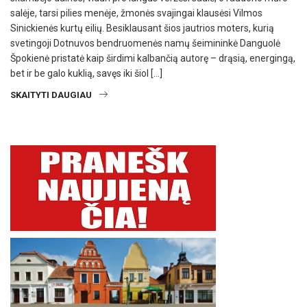
salėje, tarsi pilies menėje, žmonės svajingai klausėsi Vilmos
Sinickienės kurtų eilių. Besiklausant šios jautrios moters, kurią
svetingoji Dotnuvos bendruomenės namų šeimininkė Danguolė
Špokienė pristatė kaip širdimi kalbančią autorę – drąsią, energingą,
bet ir be galo kuklią, savęs iki šiol […]
SKAITYTI DAUGIAU