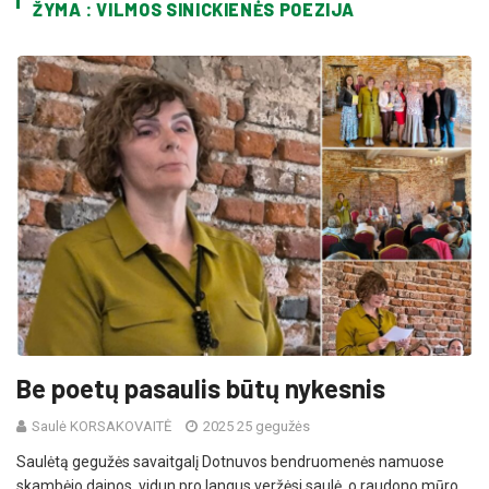
ŽYMA : VILMOS SINICKIENĖS POEZIJA
Be poetų pasaulis būtų nykesnis
Saulė KORSAKOVAITĖ
2025 25 gegužės
Saulėtą gegužės savaitgalį Dotnuvos bendruomenės namuose
skambėjo dainos, vidun pro langus veržėsi saulė, o raudono mūro