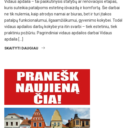
Vidaus apdaila – tai paskutinysis statybų ar renovacijos etapas,
kuris suteikia patalpoms estetinę išvaizdą ir komfortą. Šie darbai
ne tik nulemia, kaip atrodys namai ar biuras, bet ir turi įtakos
patalpų funkcionalumui, ilgaamžiškumui, gyvenimo kokybei. Todėl
vidaus apdailos darbų kokybė yra itin svarbi – tiek estetiniu, tiek
praktiniu požiūriu. Pagrindiniai vidaus apdailos darbai Vidaus
apdaila […]
SKAITYTI DAUGIAU