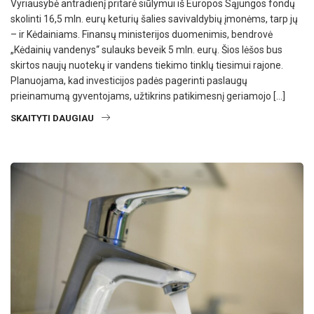
Vyriausybė antradienį pritarė siūlymui iš Europos Sąjungos fondų
skolinti 16,5 mln. eurų keturių šalies savivaldybių įmonėms, tarp jų
– ir Kėdainiams. Finansų ministerijos duomenimis, bendrovė
„Kėdainių vandenys“ sulauks beveik 5 mln. eurų. Šios lėšos bus
skirtos naujų nuotekų ir vandens tiekimo tinklų tiesimui rajone.
Planuojama, kad investicijos padės pagerinti paslaugų
prieinamumą gyventojams, užtikrins patikimesnį geriamojo […]
SKAITYTI DAUGIAU