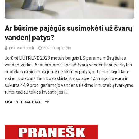
Ar būsime pajėgūs susimokėti už švarų
vandenį patys?
rinkosaikste.lt
2021 3 lapkričio
Jorūnė LIUTKIENĖ 2023 metais baigsis ES parama mūsų šalies
vandentvarkai. Ar supratome, kad už švarų vandenį ir sutvarkytas
nuotekas iki šiol mokėjome ne tik mes patys, bet primokėjo dar ir
visi europiečiai? Tam buvo skirta iš viso apie 1,5 milijardo eurų ir
sukurta 44,9 proc. geriamojo vandens tiekimo ir nuotekų tvarkymo
turto, tačiau tokios investicijos […]
SKAITYTI DAUGIAU