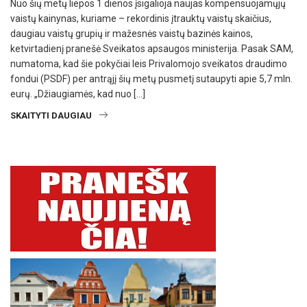
Nuo šių metų liepos 1 dienos įsigalioja naujas kompensuojamųjų
vaistų kainynas, kuriame – rekordinis įtrauktų vaistų skaičius,
daugiau vaistų grupių ir mažesnės vaistų bazinės kainos,
ketvirtadienį pranešė Sveikatos apsaugos ministerija. Pasak SAM,
numatoma, kad šie pokyčiai leis Privalomojo sveikatos draudimo
fondui (PSDF) per antrąjį šių metų pusmetį sutaupyti apie 5,7 mln.
eurų. „Džiaugiamės, kad nuo […]
SKAITYTI DAUGIAU