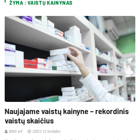
ŽYMA : VAISTŲ KAINYNAS
Naujajame vaistų kainyne – rekordinis
vaistų skaičius
BNS inf.
2025 12 birželio