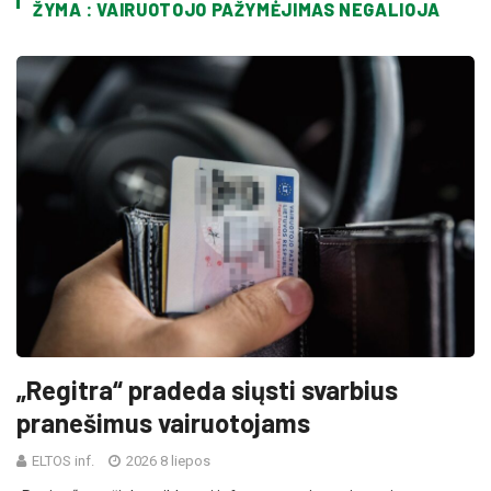
ŽYMA : VAIRUOTOJO PAŽYMĖJIMAS NEGALIOJA
„Regitra“ pradeda siųsti svarbius
pranešimus vairuotojams
ELTOS inf.
2026 8 liepos