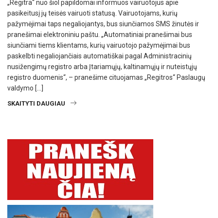
„Regitra“ nuo šiol papildomai informuos vairuotojus apie
pasikeitusį jų teisės vairuoti statusą. Vairuotojams, kurių
pažymėjimai taps negaliojantys, bus siunčiamos SMS žinutės ir
pranešimai elektroniniu paštu. „Automatiniai pranešimai bus
siunčiami tiems klientams, kurių vairuotojo pažymėjimai bus
paskelbti negaliojančiais automatiškai pagal Administracinių
nusižengimų registro arba Įtariamųjų, kaltinamųjų ir nuteistųjų
registro duomenis“, – pranešime cituojamas „Regitros“ Paslaugų
valdymo […]
SKAITYTI DAUGIAU