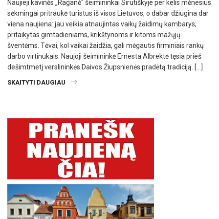
Naujieji kavinės „Raganė“ šeimininkai Sirutiškyje per kelis mėnesius
sėkmingai pritraukė turistus iš visos Lietuvos, o dabar džiugina dar
viena naujiena: jau veikia atnaujintas vaikų žaidimų kambarys,
pritaikytas gimtadieniams, krikštynoms ir kitoms mažųjų
šventėms. Tėvai, kol vaikai žaidžia, gali mėgautis firminiais rankų
darbo virtinukais. Naujoji šeimininkė Ernesta Albrektė tęsia prieš
dešimtmetį verslininkės Daivos Žiupsnienės pradėtą tradiciją. […]
SKAITYTI DAUGIAU