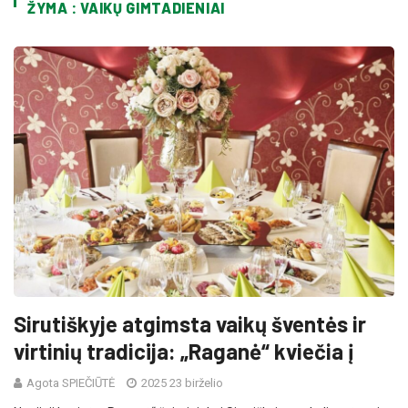
ŽYMA : VAIKŲ GIMTADIENIAI
Sirutiškyje atgimsta vaikų šventės ir
virtinių tradicija: „Raganė“ kviečia į
Agota SPIEČIŪTĖ
2025 23 birželio