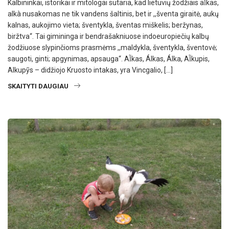
Kalbininkai, istorikai ir mitologai sutaria, kad lietuvių žodžiais al̃kas,
alkà nusakomas ne tik vandens šaltinis, bet ir ,,šventa giraitė, aukų
kalnas, aukojimo vieta; šventykla, šventas miškelis; beržynas,
biržtva“. Tai gimininga ir bendrašakniuose indoeuropiečių kalbų
žodžiuose slypinčioms prasmėms ,,maldykla, šventykla, šventovė;
saugoti, ginti; apgynimas, apsauga“. Al̃kas, Álkas, Álka, Al̃kupis,
Alkupỹs – didžiojo Kruosto intakas, yra Vincgalio, […]
SKAITYTI DAUGIAU