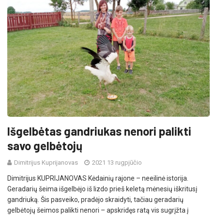
Išgelbėtas gandriukas nenori palikti
savo gelbėtojų
Dimitrijus Kuprijanovas
2021 13 rugpjūčio
Dimitrijus KUPRIJANOVAS Kėdainių rajone – neeilinė istorija.
Geradarių šeima išgelbėjo iš lizdo prieš keletą mėnesių iškritusį
gandriuką. Šis pasveiko, pradėjo skraidyti, tačiau geradarių
gelbėtojų šeimos palikti nenori – apskridęs ratą vis sugrįžta į