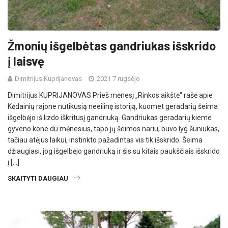
Žmonių išgelbėtas gandriukas išskrido
į laisvę
Dimitrijus Kuprijanovas
2021 7 rugsėjo
Dimitrijus KUPRIJANOVAS Prieš mėnesį „Rinkos aikštė“ rašė apie
Kėdainių rajone nutikusią neeilinę istoriją, kuomet geradarių šeima
išgelbėjo iš lizdo iškritusį gandriuką. Gandriukas geradarių kieme
gyveno kone du mėnesius, tapo jų šeimos nariu, buvo lyg šuniukas,
tačiau atėjus laikui, instinkto pažadintas vis tik išskrido. Šeima
džiaugiasi, jog išgelbėjo gandriuką ir šis su kitais paukščiais išskrido
į […]
SKAITYTI DAUGIAU