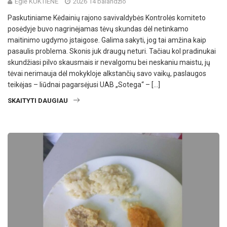
Eglė KUKTIENĖ
2026 14 balandžio
Paskutiniame Kėdainių rajono savivaldybės Kontrolės komiteto
posėdyje buvo nagrinėjamas tėvų skundas dėl netinkamo
maitinimo ugdymo įstaigose. Galima sakyti, jog tai amžina kaip
pasaulis problema. Skonis juk draugų neturi. Tačiau kol pradinukai
skundžiasi pilvo skausmais ir nevalgomu bei neskaniu maistu, jų
tėvai nerimauja dėl mokykloje alkstančių savo vaikų, paslaugos
teikėjas – liūdnai pagarsėjusi UAB „Sotega“ – […]
SKAITYTI DAUGIAU