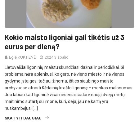
Kokio maisto ligoniai gali tikėtis už 3
eurus per dieną?
Eglė KUKTIENĖ
2024 3 spalio
Lietuvaičiai ligoninių maistu skundžiasi dažnai ir periodiškai. Ši
problema nėra aplenkusi, ko gero, nė vieno miesto ir nė vienos
gydymo įstaigos, tačiau, žinoma, išties siaubingo maisto
archyvuose atrasti Kėdainių krašto ligoninę – menkas malonumas.
Juo labiau kad ligoninė visai neseniai sudarė naują dvejų metų
maitinimo sutartį su įmone, kuri, deja, jau ne kartą yra
nuskambėjusi […]
SKAITYTI DAUGIAU